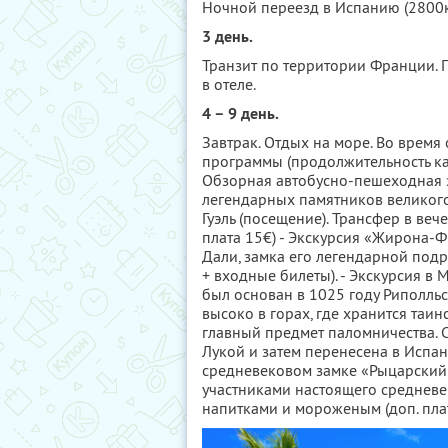
Ночной переезд в Испанию (2800к
3 день.
Транзит по территории Франции. П
в отеле.
4 – 9 день.
Завтрак. Отдых на море. Во врем
программы (продолжительность каж
Обзорная автобусно-пешеходная э
легендарных памятников великого
Гуэль (посещение). Трансфер в в
плата 15€) - Экскурсия «Жирона-
Дали, замка его легендарной подру
+ входные билеты). - Экскурсия в М
был основан в 1025 году Риполль
высоко в горах, где хранится таин
главный предмет паломничества. С
Лукой и затем перенесена в Испа
средневековом замке «Рыцарский 
участниками настоящего средневе
напитками и мороженым (доп. плата