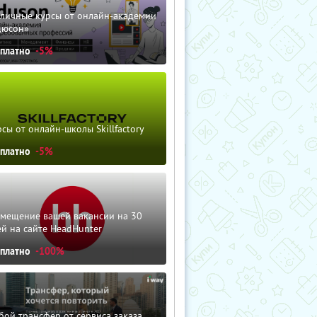
зличные курсы от онлайн-академии
дюсон»
сплатно
-5%
сы от онлайн-школы Skillfactory
сплатно
-5%
змещение вашей вакансии на 30
й на сайте HeadHunter
сплатно
-100%
ой трансфер от сервиса заказа