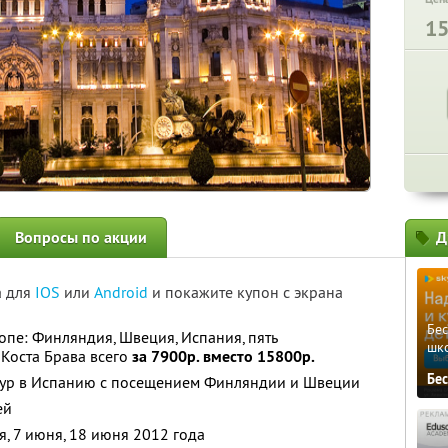
1
Вопросы по акции
Д
а для
IOS
или
Android
и покажите купон с экрана
Бе
пе: Финляндия, Швеция, Испания, пять
шк
Коста Брава всего
за 7900р. вместо 15800р.
Бе
 тур в Испанию с посещением Финляндии и Швеции
ей
, 7 июня, 18 июня 2012 года