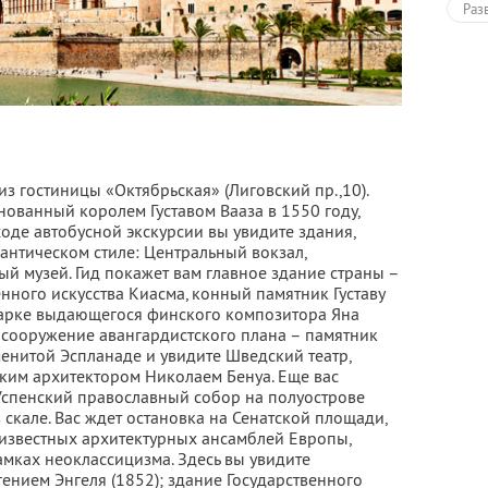
Раз
из гостиницы «Октябрьская» (Лиговский пр.,10).
нованный королем Густавом Вааза в 1550 году,
оде автобусной экскурсии вы увидите здания,
нтическом стиле: Центральный вокзал,
й музей. Гид покажет вам главное здание страны –
енного искусства Киасма, конный памятник Густаву
парке выдающегося финского композитора Яна
 сооружение авангардистского плана – памятник
менитой Эспланаде и увидите Шведский театр,
ким архитектором Николаем Бенуа. Еще вас
Успенский православный собор на полуострове
 скале. Вас ждет остановка на Сенатской площади,
 известных архитектурных ансамблей Европы,
мках неоклассицизма. Здесь вы увидите
ением Энгеля (1852); здание Государственного