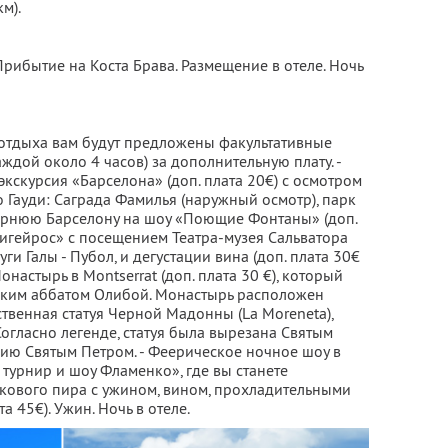
м).
рибытие на Коста Брава. Размещение в отеле. Ночь
я отдыха вам будут предложены факультативные
дой около 4 часов) за дополнительную плату. -
кскурсия «Барселона» (доп. плата 20€) с осмотром
 Гауди: Саграда Фамилья (наружный осмотр), парк
ечернюю Барселону на шоу «Поющие Фонтаны» (доп.
Фигейрос» с посещением Театра-музея Сальватора
ги Галы - Пубол, и дегустации вина (доп. плата 30€
онастырь в Montserrat (доп. плата 30 €), который
ским аббатом Олибой. Монастырь расположен
ственная статуя Черной Мадонны (La Moreneta),
огласно легенде, статуя была вырезана Святым
нию Святым Петром. - Феерическое ночное шоу в
турнир и шоу Фламенко», где вы станете
кового пира с ужином, вином, прохладительными
 45€). Ужин. Ночь в отеле.