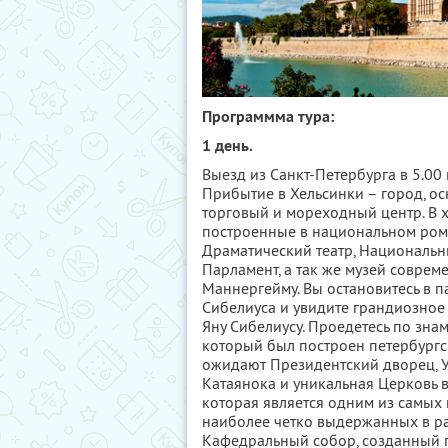
Программма тура:
1 день.
Выезд из Санкт-Петербурга в 5.00 
Прибытие в Хельсинки – город, ос
торговый и мореходный центр. В х
построенные в национальном рома
Драматический театр, Национальны
Парламент, а так же музей соврем
Маннергейму. Вы остановитесь в 
Сибелиуса и увидите грандиозное
Яну Сибелиусу. Проедетесь по зна
который был построен петербургс
ожидают Президентский дворец, 
Катаянока и уникальная Церковь в
которая является одним из самых
наиболее четко выдержанных в ра
Кафедральный собор, созданный г