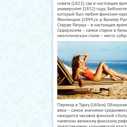
совета (1822), где в настоящее вр
университет (1832) году; Библиоте
который был любим финским наро
Финляндии (1894,ск-р Вальтер Руне
Старую Ратушу – в настоящее врем
Седерхолма – самое старое в Хель
неоготическом стиле – место собр
Переезд в Турку (160км). Обзорна
века – самое значимое средневеко
находится часовня финской «Зол
памятник великому финскому рефо
представителю королевской власти