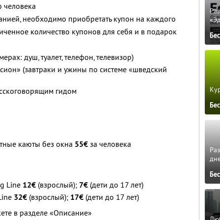
о человека
Ра
анией, необходимо приобретать купон на каждого
«Э
ченное количество купонов для себя и в подарок
Бе
ерах: душ, туалет, телефон, телевизор)
сион» (завтраки и ужины по системе «шведский
Кур
усскоговорящим гидом
Бе
тные каюты без окна
55€
за человека
Ра
дне
Бе
ng Line
12€
(взрослый);
7€
(дети до 17 лет)
Line
32€
(взрослый);
17€
(дети до 17 лет)
жете в разделе «Описание»
Люб