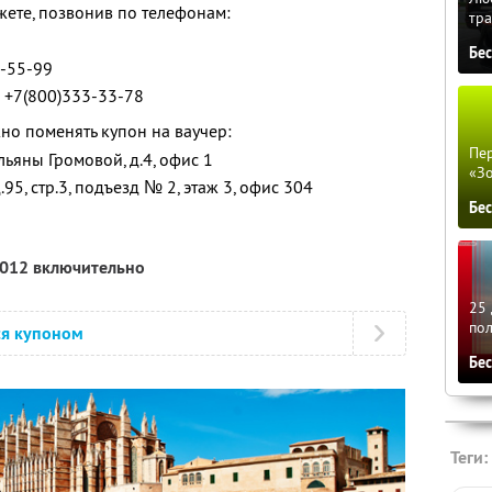
жете, позвонив по телефонам:
тра
Бе
5-55-99
 +7(800)333-33-78
но поменять купон на ваучер:
Пер
льяны Громовой, д.4, офис 1
«З
.95, стр.3, подъезд № 2, этаж 3, офис 304
Бе
2012 включительно
25 
по
ся купоном
Бе
Теги: