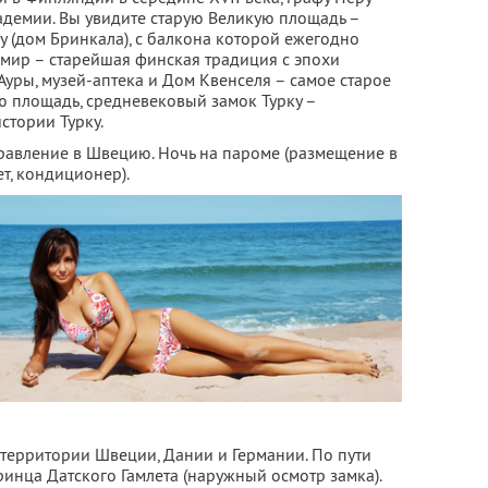
адемии. Вы увидите старую Великую площадь –
шу (дом Бринкала), с балкона которой ежегодно
мир – старейшая финская традиция с эпохи
уры, музей-аптека и Дом Квенселя – самое старое
ю площадь, средневековый замок Турку –
стории Турку.
правление в Швецию. Ночь на пароме (размещение в
т, кондиционер).
 территории Швеции, Дании и Германии. По пути
инца Датского Гамлета (наружный осмотр замка).