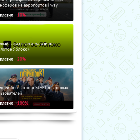
нсферов из аэропортов i'way
сплатно
-10%
вый заказ в сети магазинов
олотое Яблоко»
сплатно
-20%
дней бесплатно в START для новых
льзователей
сплатно
-100%