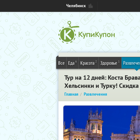
Челябинск
6
2
1
Все
Еда
Красота
Здоровье
Развлече
Тур на 12 дней: Коста Брав
Хельсинки и Турку! Скидка
Главная
Развлечения