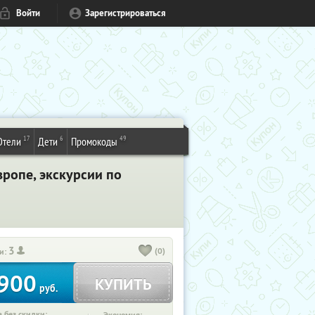
Войти
Зарегистрироваться
17
6
49
Отели
Дети
Промокоды
вропе, экскурсии по
3
(0)
и:
900
КУПИТЬ
руб.
 без скидки: