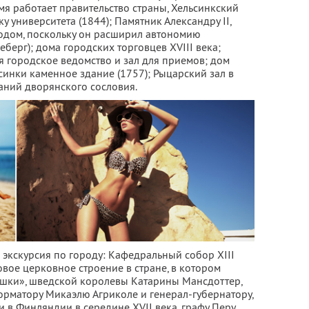
емя работает правительство страны, Хельсинкский
ку университета (1844); Памятник Александру II,
дом, поскольку он расширил автономию
берг); дома городских торговцев XVIII века;
я городское ведомство и зал для приемов; дом
синки каменное здание (1757); Рыцарский зал в
аний дворянского сословия.
я экскурсия по городу: Кафедральный собор XIII
вое церковное строение в стране, в котором
ушки», шведской королевы Катарины Мансдоттер,
рматору Микаэлю Агриколе и генерал-губернатору,
 в Финляндии в середине XVII века, графу Перу