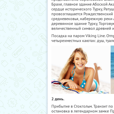
Брахе, главное здание Абоской Ак
сердце исторического Турку, Рату
провозглашается Рождественский 
средневековья, набережную реки А
деревянное здание Турку, Торгову
величественный символ древней и
Посадка на паром Viking Line. От
четырехместных каютах: душ, туале
2 день.
Прибытие в Стокгольм. Транзит по
остановка в легендарном замке Пр