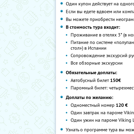
Один купон действует на одног
Если вы едете вдвоем или комп
Вы можете приобрести неограни
В стоимость тура входит:
Проживание в отелях 3* (в ном
Питание по системе «полупан
стол») в Испании
Сопровождение экскурсий р
Все обзорные экскурсии
Обязательные доплаты:
Автобусный билет
150€
Паромный билет: четырехмес
Доплаты по желанию:
Одноместный номер
120 €
Один завтрак на пароме Viki
Один ужин на пароме Viking 
Узнать о программе тура вы мо