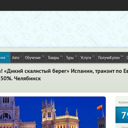
24
1
31
26
13
12
84
ния
Авто
Обучение
Товары
Туры
Услуги
ПолучиКупон
а! «Дикий скалистый берег» Испании, транзит по Е
 50%. Челябинск
Купил
7
Цена