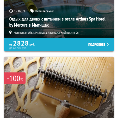
12:07:19
Купи первым!
Отдых для двоих с питанием в отеле Arthurs Spa Hotel
by Mercure в Мытищах
Московская обл., г. Мытищи, д. Ларево, ул. Хвойная, стр. 26
2828
ПОДРОБНЕЕ
от
руб.
до
65700
руб.
-100
%