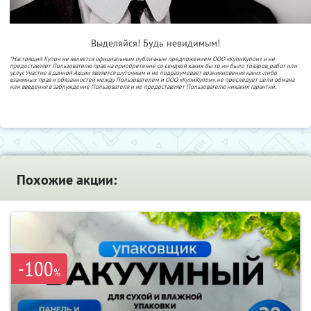
Выделяйся! Будь невидимым!
*Настоящий Купон не является официальным публичным предложением ООО «КупиКупон» и не
предоставляет Пользователю прав на приобретение со скидкой каких бы то ни было товаров, работ или
услуг. Участие в данной Акции является шуточным и не подразумевает возникновения каких-либо
взаимных прав и обязанностей между Пользователем и ООО «КупиКупон», не преследует цели обмана
или введения в заблуждение Пользователя и не предоставляет Пользователю никаких гарантий.
Похожие акции:
-100
%