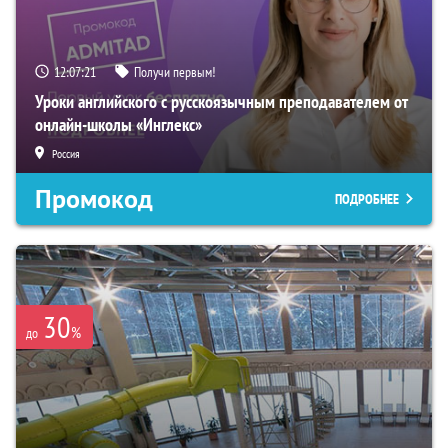
12:07:19
Получи первым!
Уроки английского с русскоязычным преподавателем от
онлайн-школы «Инглекс»
Россия
Промокод
ПОДРОБНЕЕ
30
%
до