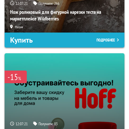
12:07:19
Получили:
266
Нож роликовый для фигурной нарезки теста на
маркетплейсе Wildberries
Россия
Купить
ПОДРОБНЕЕ
-15
%
12:07:19
Получили:
83