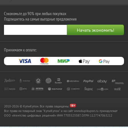
Сэкономьте до 90% при любых покупках
Подпишитесь на самые выгодные предложения
Принимаем к оплате:
2010-2026 © КупиКупон. Все права защищены.
Все права на товарный знак "КупиКупон" и на сайт www.kupikupon.ru принадлежат
OOO «Агентство цифровых решений» ИНН 7705523387, ОГРН 1127747063212