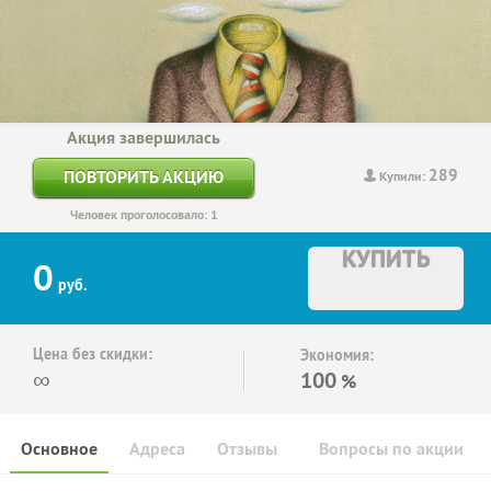
Акция завершилась
289
ПОВТОРИТЬ АКЦИЮ
Купили:
Человек проголосовало: 1
КУПИТЬ
0
руб.
Цена без скидки:
Экономия:
∞
100
%
Основное
Адреса
Отзывы
Вопросы по акции