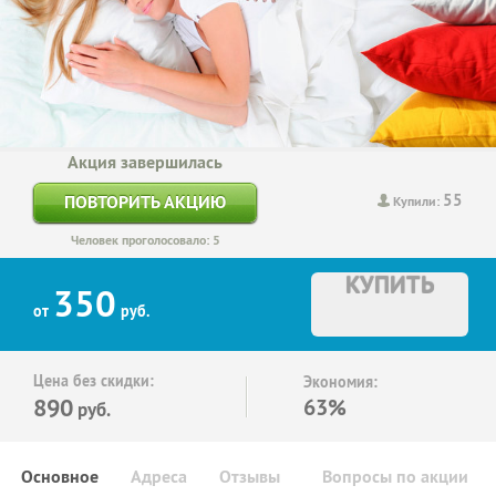
Акция завершилась
55
ПОВТОРИТЬ АКЦИЮ
Купили:
Человек проголосовало: 5
КУПИТЬ
350
от
руб.
Цена без скидки:
Экономия:
890
63%
руб.
Основное
Адреса
Отзывы
Вопросы по акции