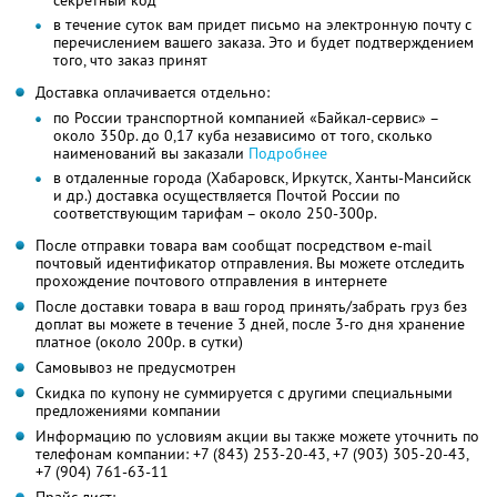
в течение суток вам придет письмо на электронную почту с
перечислением вашего заказа. Это и будет подтверждением
того, что заказ принят
Доставка оплачивается отдельно:
по России транспортной компанией «Байкал-сервис» –
около 350р. до 0,17 куба независимо от того, сколько
наименований вы заказали
Подробнее
в отдаленные города (Хабаровск, Иркутск, Ханты-Мансийск
и др.) доставка осуществляется Почтой России по
соответствующим тарифам – около 250-300р.
После отправки товара вам сообщат посредством e-mail
почтовый идентификатор отправления. Вы можете отследить
прохождение почтового отправления в интернете
После доставки товара в ваш город принять/забрать груз без
доплат вы можете в течение 3 дней, после 3-го дня хранение
платное (около 200р. в сутки)
Самовывоз не предусмотрен
Скидка по купону не суммируется с другими специальными
предложениями компании
Информацию по условиям акции вы также можете уточнить по
телефонам компании:
+7 (843) 253-20-43,
+7 (903) 305-20-43,
+7 (904) 761-63-11
Прайс-лист: