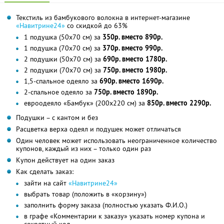
Текстиль из бамбукового волокна в интернет-магазине
«Навитрине24»
со скидкой до 63%
1 подушка (50х70 см) за
350р. вместо 890р.
1 подушка (70х70 см) за
370р. вместо 990р.
2 подушки (50x70 см) за
690р. вместо 1780р.
2 подушки (70x70 см) за
750р. вместо 1980р.
1,5-спальное одеяло за
690р. вместо 1690р.
2-спальное одеяло за
750р. вместо 1890р.
евроодеяло «Бамбук» (200x220 см) за
850р. вместо 2290р.
Подушки – с кантом и без
Расцветка верха одеял и подушек может отличаться
Один человек может использовать неограниченное количество
купонов, каждый из них – только один раз
Купон действует на один заказ
Как сделать заказ:
зайти на сайт
«Навитрине24»
выбрать товар (положить в «корзину»)
заполнить форму заказа (полностью указать Ф.И.О.)
в графе «Комментарии к заказу» указать номер купона и
секретный код