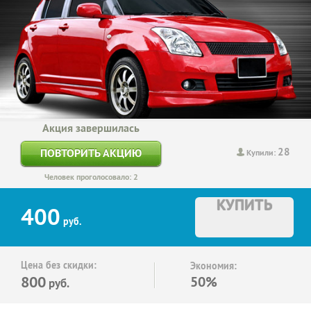
Акция завершилась
28
ПОВТОРИТЬ АКЦИЮ
Купили:
Человек проголосовало: 2
КУПИТЬ
400
руб.
Цена без скидки:
Экономия:
800
50%
руб.