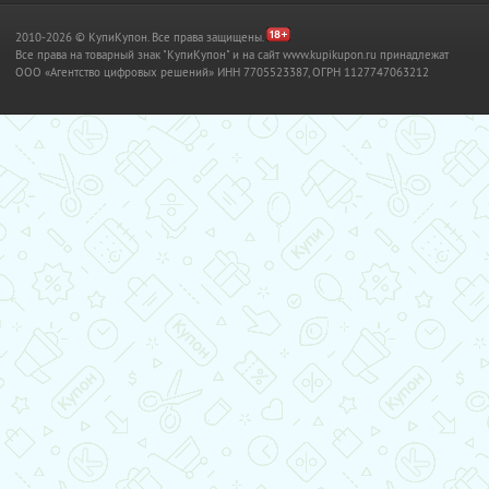
2010-2026 © КупиКупон. Все права защищены.
Все права на товарный знак "КупиКупон" и на сайт www.kupikupon.ru принадлежат
OOO «Агентство цифровых решений» ИНН 7705523387, ОГРН 1127747063212