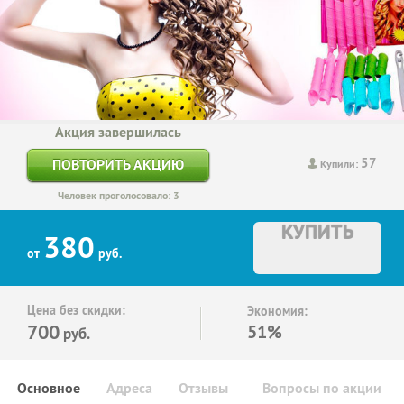
Акция завершилась
57
ПОВТОРИТЬ АКЦИЮ
Купили:
Человек проголосовало: 3
КУПИТЬ
380
от
руб.
Цена без скидки:
Экономия:
700
51%
руб.
Основное
Адреса
Отзывы
Вопросы по акции