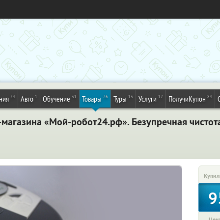
24
1
31
26
13
12
84
ния
Авто
Обучение
Товары
Туры
Услуги
ПолучиКупон
-магазина «Мой-робот24.рф». Безупречная чистот
Купил
9
Цена