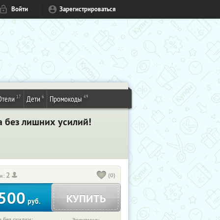
Войти
Зарегистрироваться
17
6
49
Отели
Дети
Промокоды
а без лишних усилий!
2
(0)
и:
500
КУПИТЬ
руб.
 без скидки: