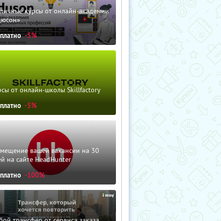
зличные курсы от онлайн-академии
дюсон»
сплатно
-5%
сы от онлайн-школы Skillfactory
сплатно
-5%
змещение вашей вакансии на 30
й на сайте HeadHunter
сплатно
-100%
ой трансфер от сервиса заказа