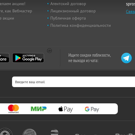
елаем акцию!
Агентский договор
spro
е, как Вебмастер
Лицензионный договор
Связ
е акции
Публичная оферта
Политика конфиденциальности
Ищите скидки поблизости,
не выходя из чата: