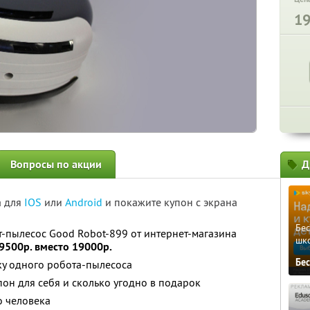
1
Вопросы по акции
Д
а для
IOS
или
Android
и покажите купон с экрана
Бе
т-пылесос Good Robot-899 от интернет-магазина
шк
9500р. вместо 19000р.
Бе
ку одного робота-пылесоса
он для себя и сколько угодно в подарок
о человека