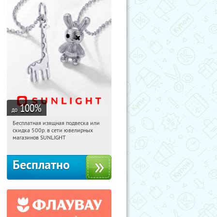
100
%
до
Бесплатная изящная подвеска или
22:20:58
Получили:
73
скидка 500р. в сети ювелирных
Россия
магазинов SUNLIGHT
Бесплатно