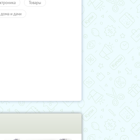
ктроника
Товары
 дома и дачи