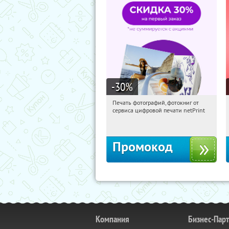
-30
%
Печать фотографий, фотокниг от
22:20:58
Получили:
4
сервиса цифровой печати netPrint
Россия
Промокод
Компания
Бизнес-Пар