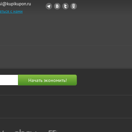
si@kupikupon.ru
аться с нами