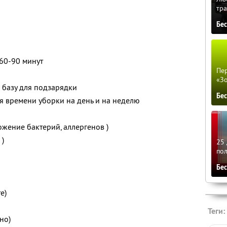
тра
Бе
60-90 минут
Пер
«З
 базу для подзарядки
Бе
 времени уборки на день и на неделю
ожение бактерий, аллергенов )
 )
25 
по
Бе
е)
Теги:
но)