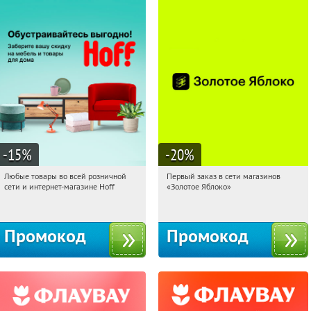
-15
%
-20
%
Любые товары во всей розничной
Первый заказ в сети магазинов
22:20:58
Получили:
83
22:20:58
Получи первым!
сети и интернет-магазине Hoff
«Золотое Яблоко»
Москва, 1-й Волоколамский проезд,
Россия
10с1
Промокод
Промокод