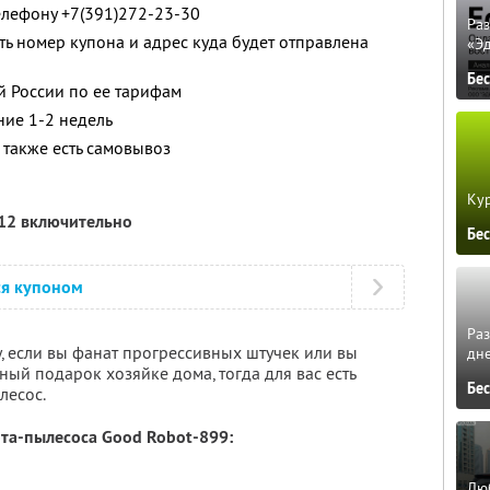
елефону +7(391)272-23-30
Ра
 номер купона и адрес куда будет отправлена
«Э
Бе
й России по ее тарифам
ние 1-2 недель
 также есть самовывоз
Кур
012 включительно
Бе
ся купоном
Ра
у, если вы фанат прогрессивных штучек или вы
дне
ный подарок хозяйке дома, тогда для вас есть
Бе
лесос.
та-пылесоса Good Robot-899:
Люб