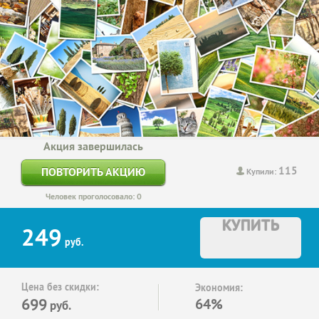
Акция завершилась
115
ПОВТОРИТЬ АКЦИЮ
Купили:
Человек проголосовало: 0
КУПИТЬ
249
руб.
Цена без скидки:
Экономия:
699
64%
руб.