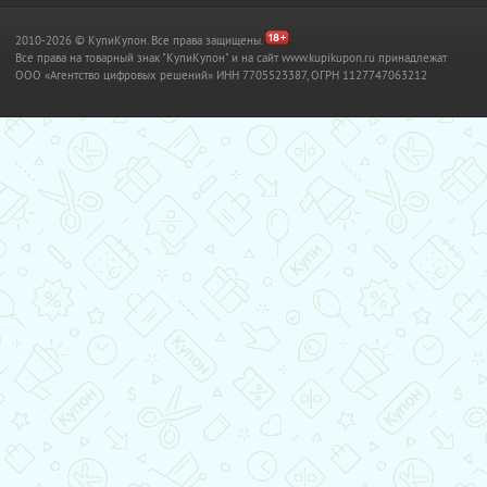
2010-2026 © КупиКупон. Все права защищены.
Все права на товарный знак "КупиКупон" и на сайт www.kupikupon.ru принадлежат
OOO «Агентство цифровых решений» ИНН 7705523387, ОГРН 1127747063212