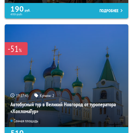
190
ПОДРОБНЕЕ
руб.
490
руб.
-51
%
19:17:44
Купили:
2
Автобусный тур в Великий Новгород от туроператора
«ХохломаТур»
Сенная площадь