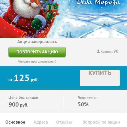
Акция завершилась
90
ПОВТОРИТЬ АКЦИЮ
Купили:
Человек проголосовало: 0
КУПИТЬ
125
от
руб.
Цена без скидки:
Экономия:
900
50%
руб.
Основное
Адреса
Отзывы
Вопросы по акции