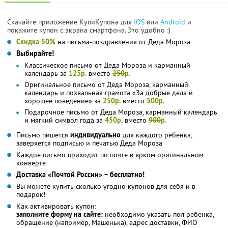
Скачайте приложение КупиКупона для
IOS
или
Android
и
покажите купон с экрана смартфона. Это удобно :)
Скидка 50%
на письма-поздравления от Деда Мороза
Выбирайте!
Классическое письмо от Деда Мороза и карманный
календарь за
125р.
вместо
250
р.
Оригинальное письмо от Деда Мороза, карманный
календарь и похвальная грамота «За добрые дела и
хорошее поведение» за
250р.
вместо
500
р.
Подарочное письмо от Деда Мороза, карманный календарь
и мягкий символ года за
450р.
вместо
900
р.
Письмо пишется
индивидуально
для каждого ребенка,
заверяется подписью и печатью Деда Мороза
Каждое письмо приходит по почте в ярком оригинальном
конверте
Доставка «Почтой России» – бесплатно!
Вы можете купить сколько угодно купонов для себя и в
подарок!
Как активировать купон:
заполните форму на сайте:
необходимо указать пол ребенка,
обращение (например, Машенька), адрес доставки, ФИО