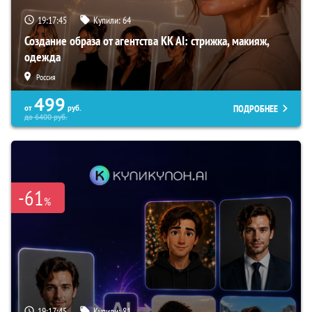
19:17:44
Купили:
64
Создание образа от агентства KK AI: стрижка, макияж,
одежда
Россия
499
ПОДРОБНЕЕ
от
руб.
до
6400
руб.
-61
%
19:17:44
Купили:
81