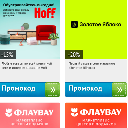
-15
%
-20
%
Любые товары во всей розничной
Первый заказ в сети магазинов
16:19:45
Получили:
83
16:19:45
Получи первым!
сети и интернет-магазине Hoff
«Золотое Яблоко»
Москва, 1-й Волоколамский проезд,
Россия
10с1
Промокод
Промокод