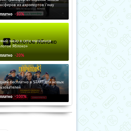
нсферов из аэропортов i'way
сплатно
-10%
вый заказ в сети магазинов
олотое Яблоко»
сплатно
-20%
дней бесплатно в START для новых
льзователей
сплатно
-100%