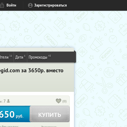
Войти
Зарегистрироваться
16
6
48
Отели
Дети
Промокоды
gid.com за 3650р. вместо
7
(0)
и:
650
КУПИТЬ
руб.
 без скидки: