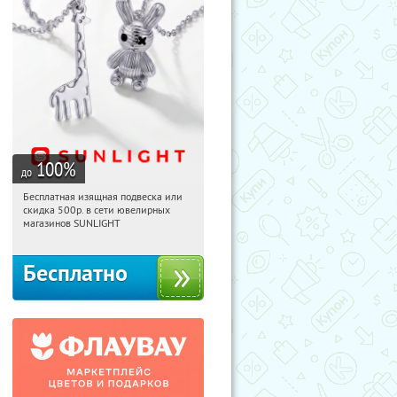
100
%
до
Бесплатная изящная подвеска или
16:19:45
Получили:
73
скидка 500р. в сети ювелирных
Россия
магазинов SUNLIGHT
Бесплатно