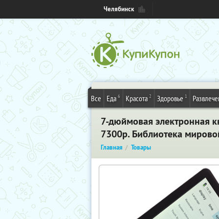
Челябинск
6
2
1
Все
Еда
Красота
Здоровье
Развлече
7-дюймовая электронная кн
7300р. Библиотека мировой
Главная
Товары