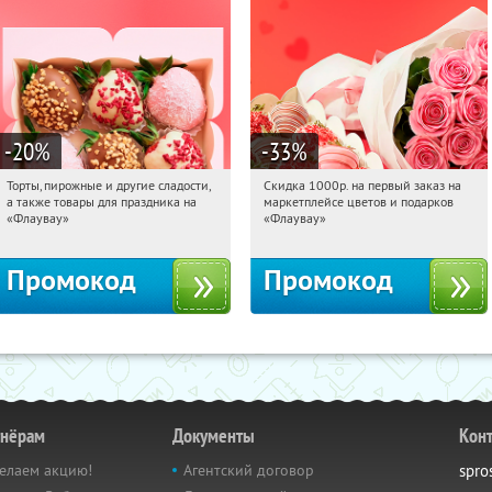
-20
%
-33
%
Торты, пирожные и другие сладости,
Скидка 1000р. на первый заказ на
16:19:45
Получили:
6
16:19:45
Получили:
18
а также товары для праздника на
маркетплейсе цветов и подарков
Россия
Россия
«Флаувау»
«Флаувау»
Промокод
Промокод
тнёрам
Документы
Кон
елаем акцию!
Агентский договор
spro