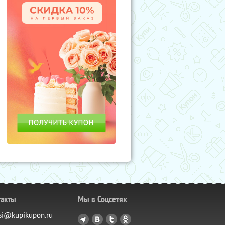
такты
Мы в Соцсетях
si@kupikupon.ru