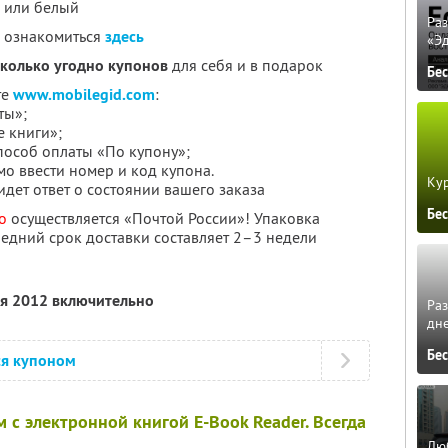
й или белый
Ра
о ознакомиться
здесь
«Э
сколько угодно купонов
для себя и в подарок
Бе
те
www.mobilegid.com
:
ты»;
е книги»;
пособ оплаты «По купону»;
о ввести номер и код купона.
Кур
идет ответ о состоянии вашего заказа
Бе
о
осуществляется «Почтой России»! Упаковка
Средний срок доставки составляет 2–3 недели
ля 2012 включительно
Ра
дне
Бе
ся купоном
с электронной книгой E-Book Reader. Всегда
Люб