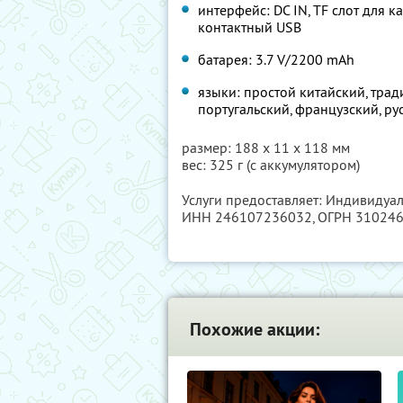
интерфейс: DC IN, TF слот для к
контактный USB
батарея: 3.7 V/2200 mAh
языки: простой китайский, трад
португальский, французский, ру
размер: 188 х 11 х 118 мм
вес: 325 г (с аккумулятором)
Услуги предоставляет: Индивидуа
ИНН 246107236032
, ОГРН 31024
Похожие акции: