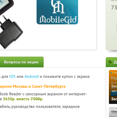
7
Вопросы по акции
Д
а для
IOS
или
Android
и покажите купон с экрана
, кроме Москвы и Санкт-Петербурга
Бе
шк
Book Reader с сенсорным экраном от интернет-
те
3650р. вместо
7300
р.
Бе
абель, руководство пользователя, зарядное