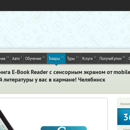
24
1
31
25
13
12
83
ния
Авто
Обучение
Товары
Туры
Услуги
ПолучиКупон
ига E-Book Reader с сенсорным экраном от mobile
 литературы у вас в кармане! Челябинск
Купил
3
Цена