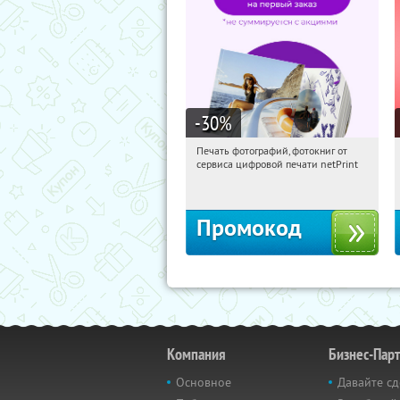
-30
%
Печать фотографий, фотокниг от
16:19:45
Получили:
4
сервиса цифровой печати netPrint
Россия
Промокод
Компания
Бизнес-Пар
Основное
Давайте сд