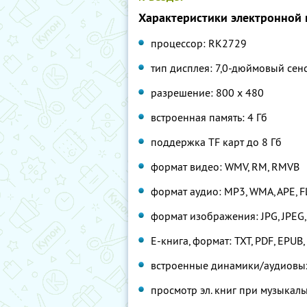
Характеристики электронной к
процессор: RK2729
тип дисплея: 7,0-дюймовый сен
разрешение: 800 х 480
встроенная память: 4 Гб
поддержка TF карт до 8 Гб
формат видео: WMV, RM, RMVB
формат аудио: MP3, WMA, APE, FL
формат изображения: JPG, JPEG,
E-книга, формат: TXT, PDF, EPUB,
встроенные динамики/аудиовы
просмотр эл. книг при музыка