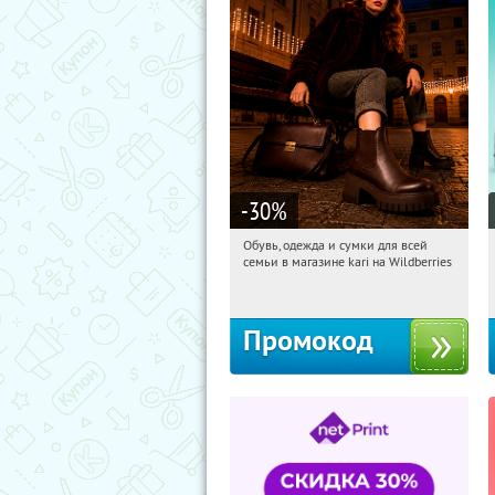
-30
%
Обувь, одежда и сумки для всей
16:19:45
Получи первым!
семьи в магазине kari на Wildberries
Россия
Промокод