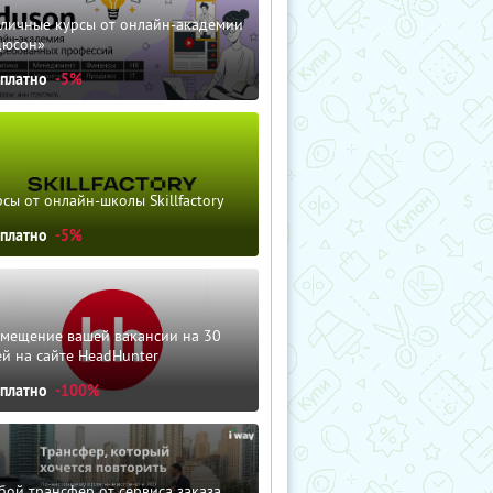
зличные курсы от онлайн-академии
дюсон»
сплатно
-5%
сы от онлайн-школы Skillfactory
сплатно
-5%
змещение вашей вакансии на 30
й на сайте HeadHunter
сплатно
-100%
ой трансфер от сервиса заказа