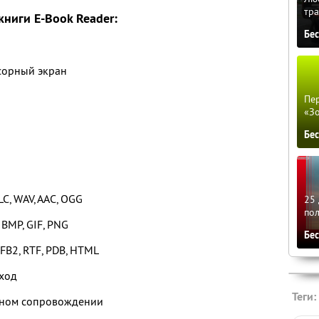
тра
ниги E-Book Reader:
Бе
сорный экран
Пер
«З
Бе
C, WAV, AAC, OGG
25 
по
 BMP, GIF, PNG
Бе
 FB2, RTF, PDB, HTML
ход
Теги:
льном сопровождении