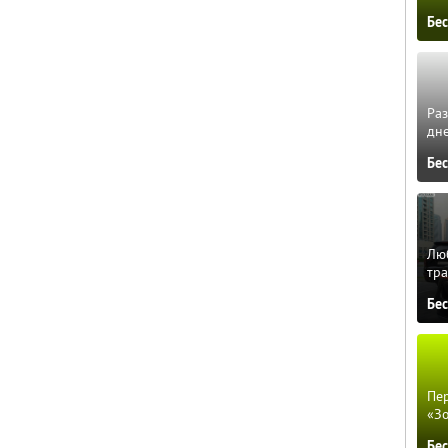
Бе
Ра
дне
Бе
Люб
тра
Бе
Пер
«З
Бе