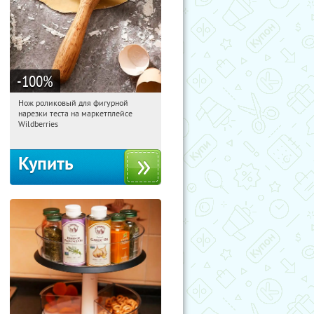
-100
%
Нож роликовый для фигурной
13:56:53
Получили:
266
нарезки теста на маркетплейсе
Россия
Wildberries
Купить