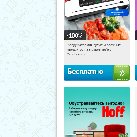
-100
%
Вакууматор для сухих и влажных
13:56:53
Получили:
192
продуктов на маркетплейсе
Россия
Wildberries
Бесплатно