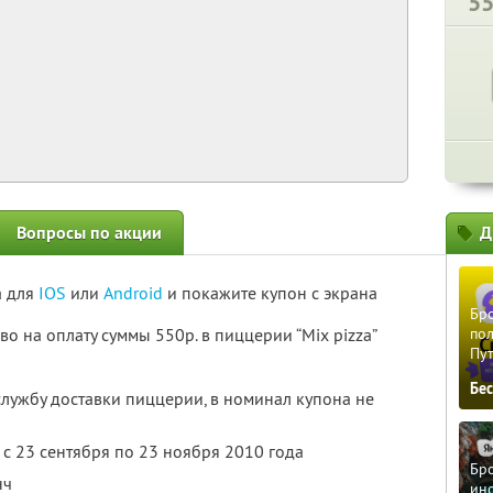
5
Вопросы по акции
Д
а для
IOS
или
Android
и покажите купон с экрана
Бро
во на оплату суммы 550р. в пиццерии “Mix pizza”
пол
Пу
Бе
службу доставки пиццерии, в номинал купона не
с 23 сентября по 23 ноября 2010 года
Бро
нч
ино