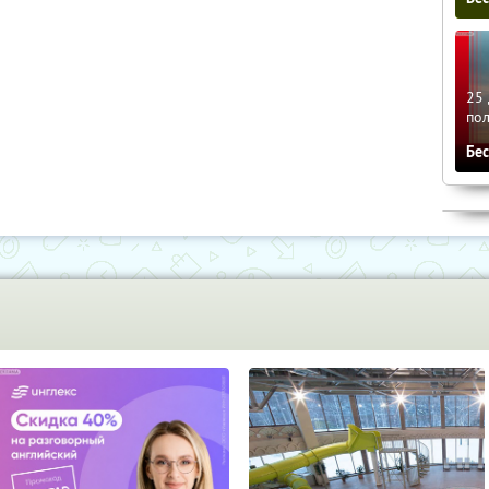
25 
по
Бе