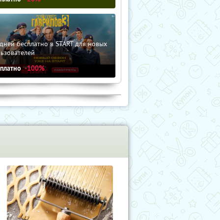
дней бесплатно в START для новых
льзователей
сплатно
-100%