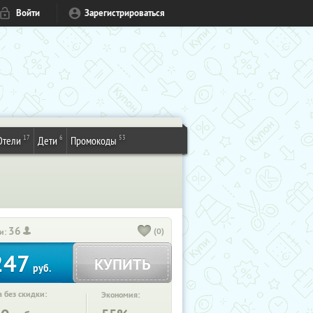
Войти
Зарегистрироваться
17
6
53
Отели
Дети
Промокоды
36
(0)
и:
247
КУПИТЬ
руб.
 без скидки:
Экономия: