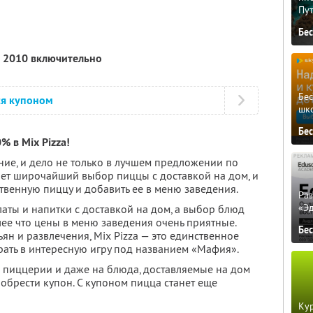
Пу
Бе
я 2010 включительно
Бе
ся купоном
шк
Бе
% в Mix Pizza!
ение, и дело не только в лучшем предложении по
ает широчайший выбор пиццы с доставкой на дом, и
твенную пиццу и добавить ее в меню заведения.
Ра
«Э
латы и напитки с доставкой на дом, а выбор блюд
лее что цены в меню заведения очень приятные.
Бе
ян и развлечения, Mix Pizza — это единственное
грать в интересную игру под названием «Мафия».
ю пиццерии и даже на блюда, доставляемые на дом
обрести купон. С купоном пицца станет еще
Кур