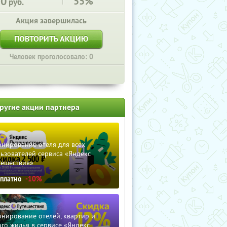
50
55%
руб.
Акция завершилась
ПОВТОРИТЬ АКЦИЮ
Человек проголосовало: 0
ругие акции партнера
нирование отеля для всех
ьзователей сервиса «Яндекс
тешествия»
сплатно
-10%
нирование отелей, квартир и
го жилья в сервисе «Яндекс