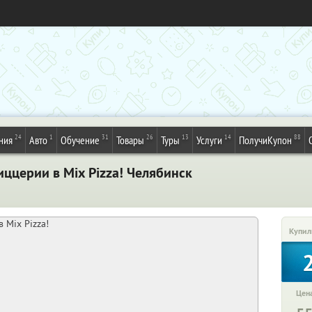
24
1
31
26
13
14
88
ния
Авто
Обучение
Товары
Туры
Услуги
ПолучиКупон
ццерии в Mix Pizza! Челябинск
Купил
Цена