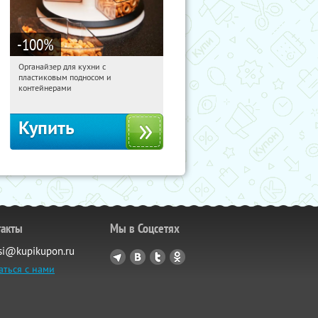
-100
%
Органайзер для кухни с
13:56:53
Получили:
312
пластиковым подносом и
Россия
контейнерами
Купить
такты
Мы в Соцсетях
si@kupikupon.ru
аться с нами