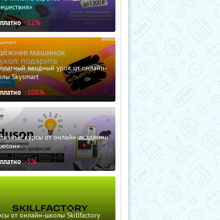
тешествия»
сплатно
-12%
сплатный вводный урок от онлайн-
олы Skysmart
сплатно
-100%
зличные курсы от онлайн-академии
дюсон»
сплатно
-5%
сы от онлайн-школы Skillfactory