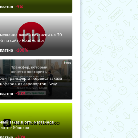
сплатно
-5%
змещение вашей вакансии на 30
й на сайте HeadHunter
сплатно
-100%
ой трансфер от сервиса заказа
нсферов из аэропортов i'way
сплатно
-10%
вый заказ в сети магазинов
олотое Яблоко»
сплатно
-20%