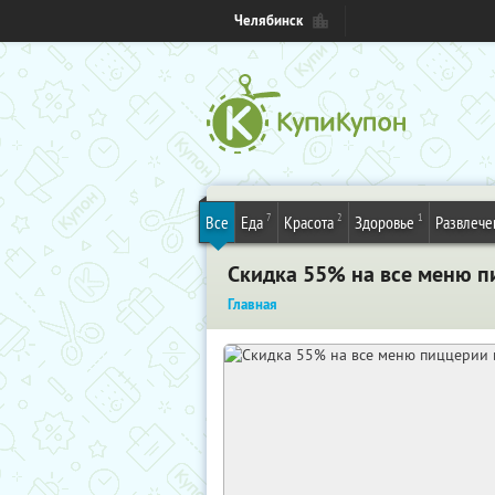
Челябинск
7
2
1
Все
Еда
Красота
Здоровье
Развлече
Скидка 55% на все меню пи
Главная