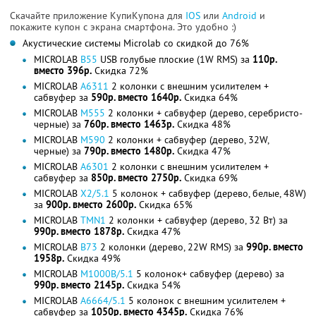
Скачайте приложение КупиКупона для
IOS
или
Android
и
покажите купон с экрана смартфона. Это удобно :)
Акустические системы Microlab со скидкой до 76%
MICROLAB
B55
USB голубые плоские (1W RMS) за
110р.
вместо 396р.
Скидка 72%
MICROLAB
A6311
2 колонки с внешним усилителем +
сабвуфер за
590р. вместо 1640р.
Скидка 64%
MICROLAB
M555
2 колонки + сабвуфер (дерево, серебристо-
черные) за
760р. вместо 1463р.
Скидка 48%
MICROLAB
M590
2 колонки + сабвуфер (дерево, 32W,
черные) за
790р. вместо 1480р.
Скидка 47%
MICROLAB
A6301
2 колонки с внешним усилителем +
сабвуфер за
850р. вместо 2750р.
Скидка 69%
MICROLAB
X2/5.1
5 колонок + сабвуфер (дерево, белые, 48W)
за
900р. вместо 2600р.
Скидка 65%
MICROLAB
TMN1
2 колонки + сабвуфер (дерево, 32 Вт) за
990р. вместо 1878р.
Скидка 47%
MICROLAB
B73
2 колонки (дерево, 22W RMS) за
990р. вместо
1958р.
Скидка 49%
MICROLAB
M1000B/5.1
5 колонок+ сабвуфер (дерево) за
990р. вместо 2145р.
Скидка 54%
MICROLAB
A6664/5.1
5 колонок с внешним усилителем +
сабвуфер за
1050р. вместо 4345р.
Скидка 76%