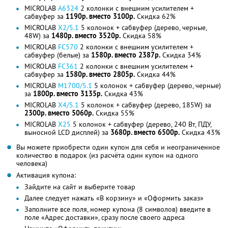
MICROLAB
A6324
2 колонки с внешним усилителем +
сабвуфер за
1190р. вместо 3100р.
Скидка 62%
MICROLAB
X2/5.1
5 колонок + сабвуфер (дерево, черные,
48W) за
1480р. вместо 3520р.
Скидка 58%
MICROLAB
FC570
2 колонки с внешним усилителем +
сабвуфер (белые) за
1580р. вместо 2387р.
Скидка 34%
MICROLAB
FC361
2 колонки с внешним усилителем +
сабвуфер за
1580р. вместо 2805р.
Скидка 44%
MICROLAB
M1700/5.1
5 колонок + сабвуфер (дерево, черные)
за
1800р. вместо 3135р.
Скидка 43%
MICROLAB
X4/5.1
5 колонок + сабвуфер (дерево, 185W) за
2300р. вместо 5060р.
Скидка 55%
MICROLAB
X25
5 колонок + сабвуфер (дерево, 240 Вт, ПДУ,
выносной LCD дисплей) за
3680р. вместо 6500р.
Скидка 43%
Вы можете приобрести один купон для себя и неограниченное
количество в подарок (из расчёта один купон на одного
человека)
Активация купона:
Зайдите на сайт и выберите товар
Далее следует нажать «В корзину» и «Оформить заказ»
Заполните все поля, номер купона (8 символов) введите в
поле «Адрес доставки», сразу после своего адреса