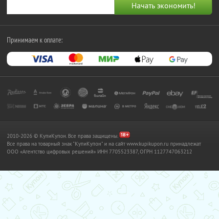
Принимаем к оплате:
2010-2026 © КупиКупон. Все права защищены.
Все права на товарный знак "КупиКупон" и на сайт www.kupikupon.ru принадлежат
OOO «Агентство цифровых решений» ИНН 7705523387, ОГРН 1127747063212