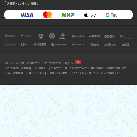
Принимаем к оплате:
2010-2026 © КупиКупон. Все права защищены.
Все права на товарный знак "КупиКупон" и на сайт www.kupikupon.ru принадлежат
OOO «Агентство цифровых решений» ИНН 7705523387, ОГРН 1127747063212