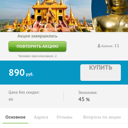
Акция завершилась
11
ПОВТОРИТЬ АКЦИЮ
Купили:
Человек проголосовало: 2
КУПИТЬ
890
руб.
Цена без скидки:
Экономия:
∞
45
%
Основное
Адреса
Отзывы
Вопросы по акции