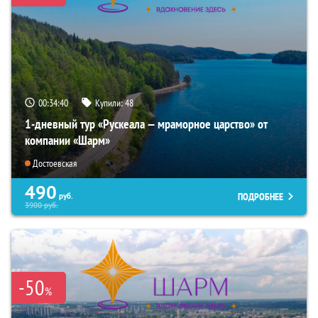
00:34:38
Купили:
48
1-дневный тур «Рускеала — мраморное царство» от
компании «Шарм»
Достоевская
490
ПОДРОБНЕЕ
руб.
3900
руб.
-50
%