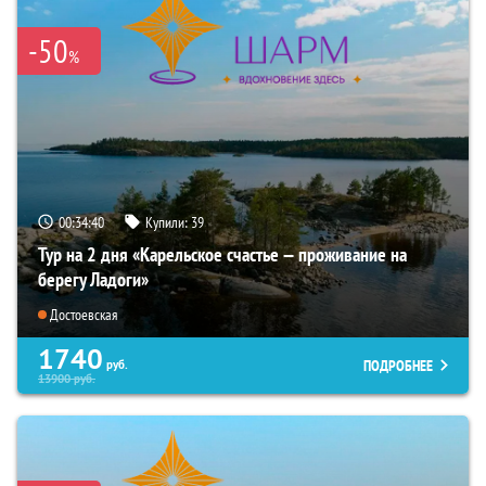
-50
%
00:34:38
Купили:
39
Тур на 2 дня «Карельское счастье — проживание на
берегу Ладоги»
Достоевская
1740
ПОДРОБНЕЕ
руб.
13900
руб.