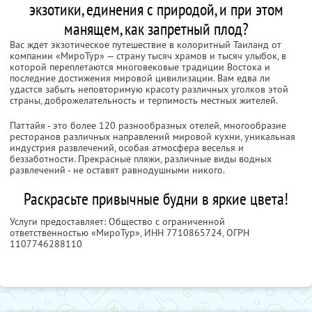
экзотики, единения с природой, и при этом
манящем, как запретный плод?
Вас ждет экзотическое путешествие в колоритный Таиланд от
компании «МироТур» — страну тысяч храмов и тысяч улыбок, в
которой переплетаются многовековые традиции Востока и
последние достижения мировой цивилизации. Вам едва ли
удастся забыть неповторимую красоту различных уголков этой
страны, доброжелательность и терпимость местных жителей.
Паттайя - это более 120 разнообразных отелей, многообразие
ресторанов различных направлений мировой кухни, уникальная
индустрия развлечений, особая атмосфера веселья и
беззаботности. Прекрасные пляжи, различные виды водных
развлечений - не оставят равнодушными никого.
Раскрасьте привычные будни в яркие цвета!
Услуги предоставляет: Общество с ограниченной
ответственностью «МироТур»,
ИНН 7710865724
, ОГРН
1107746288110