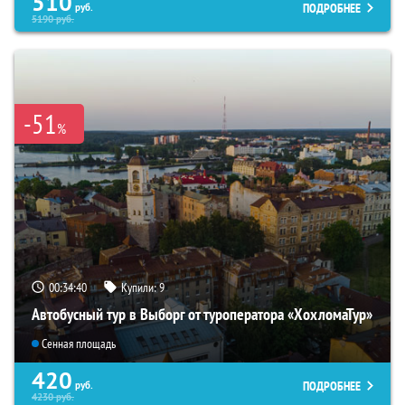
510
ПОДРОБНЕЕ
руб.
5190
руб.
-51
%
00:34:38
Купили:
9
Автобусный тур в Выборг от туроператора «ХохломаТур»
Сенная площадь
420
ПОДРОБНЕЕ
руб.
4230
руб.