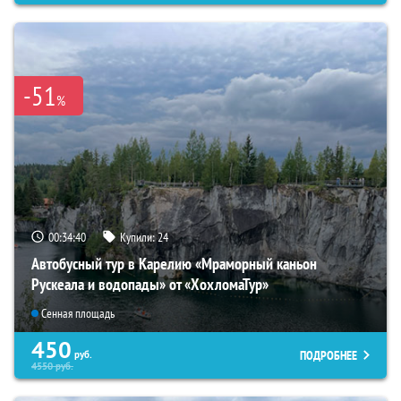
-51
%
00:34:38
Купили:
24
Автобусный тур в Карелию «Мраморный каньон
Рускеала и водопады» от «ХохломаТур»
Сенная площадь
450
ПОДРОБНЕЕ
руб.
4550
руб.