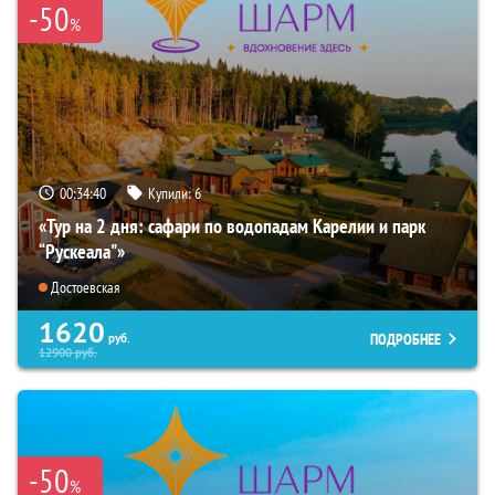
-50
%
00:34:38
Купили:
6
«Тур на 2 дня: сафари по водопадам Карелии и парк
“Рускеала"»
Достоевская
1620
ПОДРОБНЕЕ
руб.
12900
руб.
-50
%