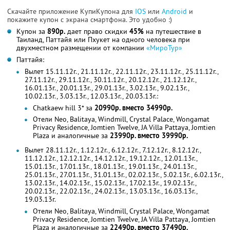
Скачайте приложение КупиКупона для
IOS
или
Android
и
покажите купон с экрана смартфона. Это удобно :)
Купон за
890р.
дает право скидки
45%
на путешествие в
Таиланд, Паттайя или Пхукет на одного человека при
двухместном размещении от компании
«МироТур»
Паттайя:
Вылет 15.11.12г., 21.11.12г., 22.11.12г., 23.11.12г., 25.11.12г.,
27.11.12г., 29.11.12г., 30.11.12г., 20.12.12г., 21.12.12г.,
16.01.13г., 20.01.13г., 29.01.13г., 3.02.13г., 9.02.13г.,
10.02.13г., 3.03.13г., 12.03.13г., 20.03.13г.:
Chatkaew hill 3* за
20990р. вместо 34990р.
Отели Neo, Balitaya, Windmill, Crystal Palace, Wongamat
Privacy Residence, Jomtien Twelve, JA Villa Pattaya, Jomtien
Plaza и аналогичные за
23990р. вместо 39990р.
Вылет 28.11.12г., 1.12.12г., 6.12.12г., 7.12.12г., 8.12.12г.,
11.12.12г., 12.12.12г., 14.12.12г., 19.12.12г., 12.01.13г.,
15.01.13г., 17.01.13г., 18.01.13г., 19.01.13г., 24.01.13г.,
25.01.13г., 27.01.13г., 31.01.13г., 02.02.13г., 5.02.13г., 6.02.13г.,
13.02.13г., 14.02.13г., 15.02.13г., 17.02.13г., 19.02.13г.,
20.02.13г., 22.02.13г., 24.02.13г., 13.03.13г., 16.03.13г.,
19.03.13г.
Отели Neo, Balitaya, Windmill, Crystal Palace, Wongamat
Privacy Residence, Jomtien Twelve, JA Villa Pattaya, Jomtien
Plaza и аналогичные за
22490р. вместо 37490р.