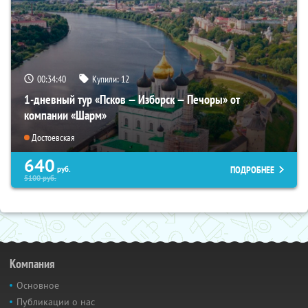
00:34:38
Купили:
12
1-дневный тур «Псков — Изборск — Печоры» от
компании «Шарм»
Достоевская
640
ПОДРОБНЕЕ
руб.
5100
руб.
Компания
Основное
Публикации о нас