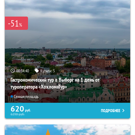
-51
%
00:34:38
Купили:
5
Гастрономический тур в Выборг на 1 день от
туроператора «ХохломаТур»
Сенная площадь
620
ПОДРОБНЕЕ
руб.
6290
руб.