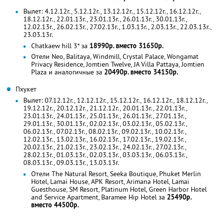
Вылет: 4.12.12г., 5.12.12г., 13.12.12г., 15.12.12г., 16.12.12г.,
18.12.12г., 22.01.13г., 23.01.13г., 26.01.13г., 30.01.13г.,
12.02.13г., 26.02.13г., 27.02.13г., 1.03.13г., 2.03.13г., 22.03.13г.,
23.03.13г.
Chatkaew hill 3* за
18990р. вместо 31650р.
Отели Neo, Balitaya, Windmill, Crystal Palace, Wongamat
Privacy Residence, Jomtien Twelve, JA Villa Pattaya, Jomtien
Plaza и аналогичные за
20490р. вместо 34150р.
Пхукет
Вылет: 07.12.12г., 12.12.12г., 15.12.12г., 16.12.12г., 18.12.12г.,
19.12.12г., 20.12.12г., 21.12.12г., 20.01.13г., 22.01.13г.,
23.01.13г., 24.01.13г., 25.01.13г., 26.01.13г., 27.01.13г.,
29.01.13г., 30.01.13г., 02.02.13г., 03.02.13г., 05.02.13г.,
06.02.13г., 07.02.13г., 08.02.13г., 09.02.13г., 10.02.13г.,
12.02.13г., 13.02.13г., 16.02.13г., 17.02.13г., 19.02.13г.,
20.02.13г., 21.02.13г., 23.02.13г., 24.02.13г., 27.02.13г.,
28.02.13г., 01.03.13г., 02.03.13г., 03.03.13г., 06.03.13г.,
08.03.13г., 09.03.13г., 13.03.13г.
Отели The Natural Resort, Seeka Boutique, Phuket Merlin
Hotel, Lamai House, APK Resort, Arimana Hotel, Lamai
Guesthouse, SM Resort, Platinum Hotel, Green Harbor Hotel
and Service Apartment, Baramee Hip Hotel за
25490р.
вместо 44500р.