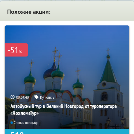
Похожие акции:
-51
%
00:34:38
Купили:
2
Автобусный тур в Великий Новгород от туроператора
«ХохломаТур»
Сенная площадь