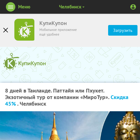
Меню
Челябинск
КупиКупон
Мобильное приложение
Загрузить
ещё удобнее
8 дней в Таиланде. Паттайя или Пхукет.
Экзотичный тур от компании «МироТур».
Скидка
45%
. Челябинск