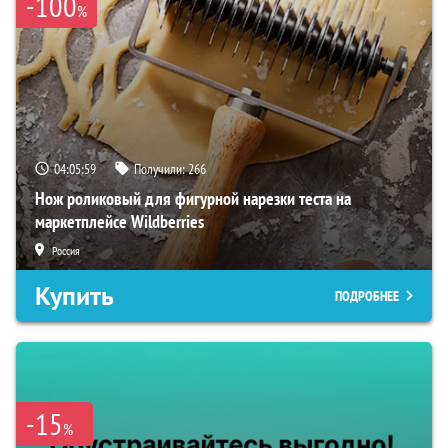
-100
%
04:05:58
Получили:
266
Нож роликовый для фигурной нарезки теста на
маркетплейсе Wildberries
Россия
Купить
ПОДРОБНЕЕ
-15
%