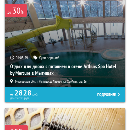
30
%
до
04:05:58
Купи первым!
Отдых для двоих с питанием в отеле Arthurs Spa Hotel
by Mercure в Мытищах
Московская обл., г. Мытищи, д. Ларево, ул. Хвойная, стр. 26
2828
ПОДРОБНЕЕ
от
руб.
до
65700
руб.