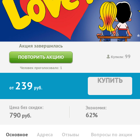
Акция завершилась
99
ПОВТОРИТЬ АКЦИЮ
Купили:
Человек проголосовало: 1
КУПИТЬ
239
от
руб.
Цена без скидки:
Экономия:
790
62%
руб.
Основное
Адреса
Отзывы
Вопросы по акции