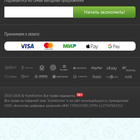
Подпишитесь на самые выгодные предложения
Принимаем к оплате:
2010-2026 © КупиКупон. Все права защищены.
Все права на товарный знак "КупиКупон" и на сайт www.kupikupon.ru принадлежат
OOO «Агентство цифровых решений» ИНН 7705523387, ОГРН 1127747063212