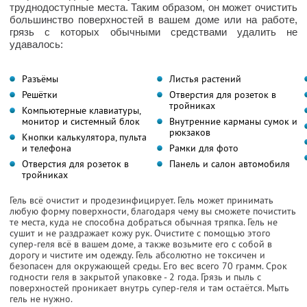
труднодоступные места. Таким образом, он может очистить
большинство поверхностей в вашем доме или на работе,
грязь с которых обычными средствами удалить не
удавалось:
Разъёмы
Листья растений
Решётки
Отверстия для розеток в
тройниках
Компьютерные клавиатуры,
монитор и системный блок
Внутренние карманы сумок и
рюкзаков
Кнопки калькулятора, пульта
и телефона
Рамки для фото
Отверстия для розеток в
Панель и салон автомобиля
тройниках
Гель всё очистит и продезинфицирует. Гель может принимать
любую форму поверхности, благодаря чему вы сможете почистить
те места, куда не способна добраться обычная тряпка. Гель не
сушит и не раздражает кожу рук. Очистите с помощью этого
супер-геля всё в вашем доме, а также возьмите его с собой в
дорогу и чистите им одежду. Гель абсолютно не токсичен и
безопасен для окружающей среды. Его вес всего 70 грамм. Срок
годности геля в закрытой упаковке - 2 года. Грязь и пыль с
поверхностей проникает внутрь супер-геля и там остаётся. Мыть
гель не нужно.