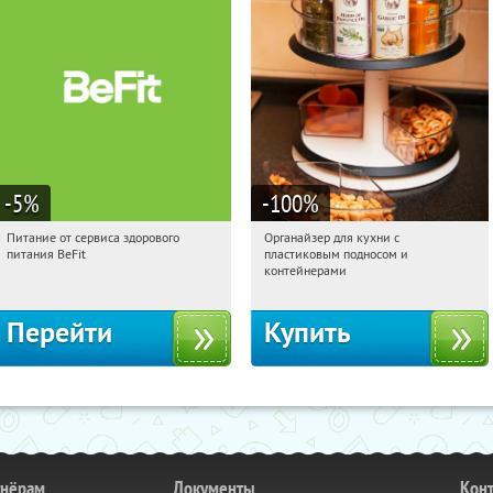
-5
%
-100
%
Питание от сервиса здорового
Органайзер для кухни с
00:32:00
Получи первым!
00:32:00
Получили:
312
питания BeFit
пластиковым подносом и
Россия
Россия
контейнерами
Перейти
Купить
тнёрам
Документы
Кон