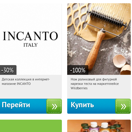
-30
%
-100
%
Детская коллекция в интернет-
Нож роликовый для фигурной
00:32:00
Получи первым!
00:32:00
Получили:
265
магазине INCANTO
нарезки теста на маркетплейсе
Россия
Россия
Wildberries
Перейти
Купить