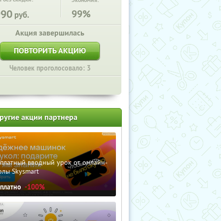
Экономия:
990
99%
руб.
Акция завершилась
ПОВТОРИТЬ АКЦИЮ
Человек проголосовало: 3
ругие акции партнера
сплатный вводный урок от онлайн-
олы Skysmart
сплатно
-100%