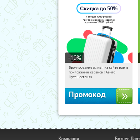
-10
%
Бронирование жилья на сайте или в
00:32:00
Получили:
10
приложении сервиса «Авито
Россия
Путешествия»
Промокод
Компания
Бизнес-Пар