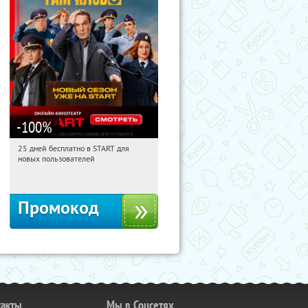
-100
%
25 дней бесплатно в START для
00:32:00
Получи первым!
новых пользователей
Россия
Промокод
такты
Мы в Соцсетях