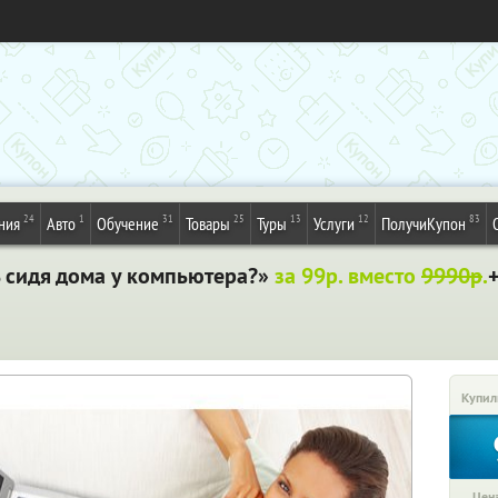
24
1
31
25
13
12
83
ния
Авто
Обучение
Товары
Туры
Услуги
ПолучиКупон
ь сидя дома у компьютера?»
за 99р. вместо
9990р
.
Купил
Цена