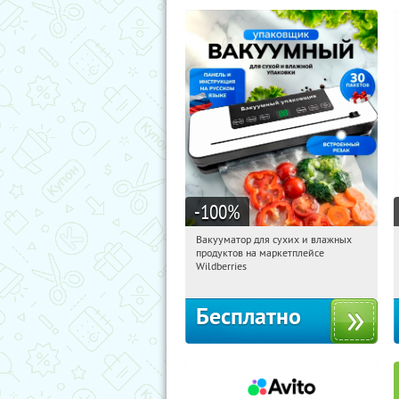
-100
%
Вакууматор для сухих и влажных
00:32:00
Получили:
174
продуктов на маркетплейсе
Россия
Wildberries
Бесплатно