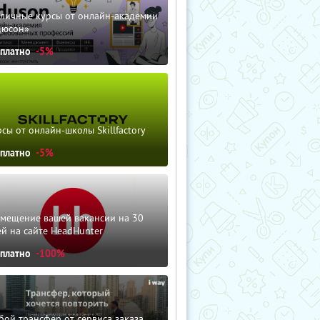
зличные курсы от онлайн-академии
дюсон»
сплатно
-5%
сы от онлайн-школы Skillfactory
сплатно
-5%
змещение вашей вакансии на 30
й на сайте HeadHunter
сплатно
-100%
ой трансфер от сервиса заказа