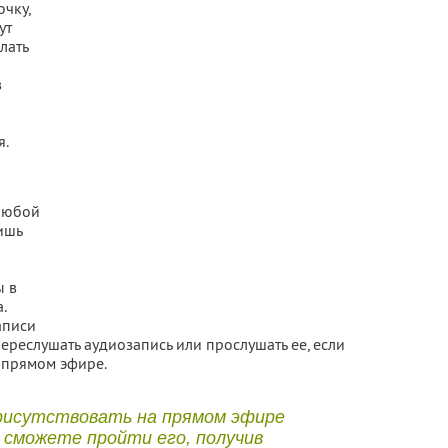
чку,
ут
лать
в
я.
 любой
ишь
ы в
.
аписи
переслушать аудиозапись или прослушать ее, если
а прямом эфире.
рисутствовать на прямом эфире
 сможете пройти его, получив