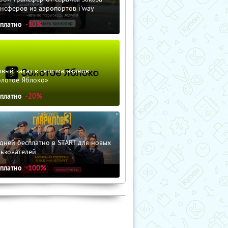
нсферов из аэропортов i'way
сплатно
-10%
вый заказ в сети магазинов
олотое Яблоко»
сплатно
-20%
дней бесплатно в START для новых
льзователей
сплатно
-100%