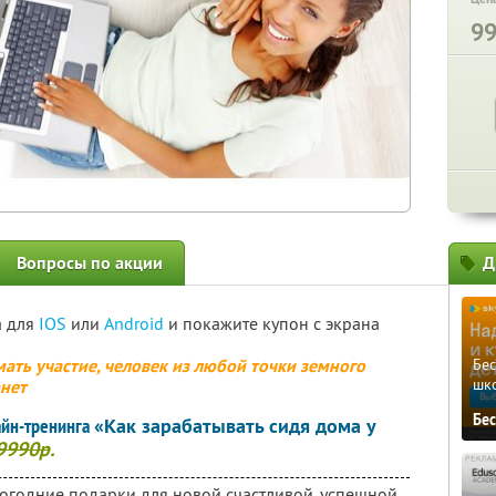
9
Вопросы по акции
Д
а для
IOS
или
Android
и покажите купон с экрана
ать участие, человек из любой точки земного
Бе
шк
рнет
Бе
айн-тренинга
«Как зарабатывать сидя дома у
9990р
.
огодние подарки для новой счастливой, успешной