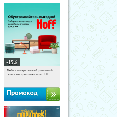
-15
%
Любые товары во всей розничной
00:32:00
Получили:
83
сети и интернет-магазине Hoff
Москва, 1-й Волоколамский проезд,
10с1
Промокод