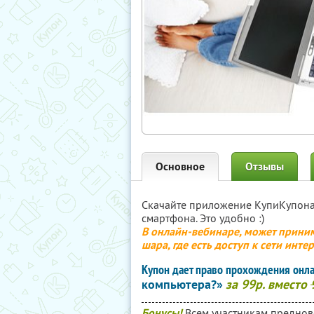
Основное
Отзывы
Скачайте приложение КупиКупон
смартфона. Это удобно :)
В онлайн-вебинаре, может приним
шара, где есть доступ к сети инте
Купон дает право прохождения онл
компьютера?»
за 99р. вместо
Бонусы!
Всем участникам преднов