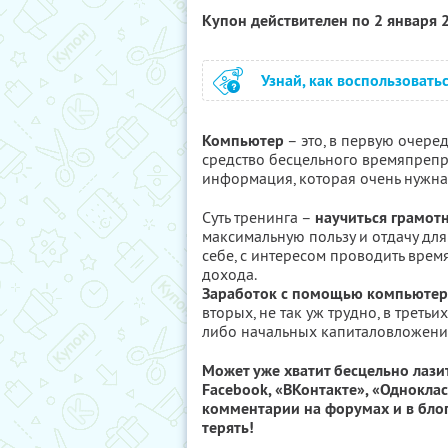
Купон действителен по 2 января
Узнай, как воспользовать
Компьютер
– это, в первую очере
средство бесцельного времяпреп
информация, которая очень нужна
Суть тренинга –
научиться грамот
максимальную пользу и отдачу для
себе, с интересом проводить врем
дохода.
Заработок с помощью компьютера
вторых, не так уж трудно, в третьи
либо начальных капиталовложени
Может уже хватит бесцельно лазит
Facebook, «ВКонтакте», «Однокла
комментарии на форумах и в блог
терять!