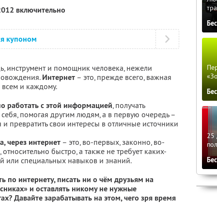
тра
 2012 включительно
Бе
ся купоном
дь, инструмент и помощник человека, нежели
Пер
«З
ровождения.
Интернет
– это, прежде всего, важная
 всем и каждому.
Бе
но работать с этой информацией
, получать
 себя, помогая другим людям, а в первую очередь –
я и превратить свои интересы в отличные источники
25 
, через интернет
– это, во-первых, законно, во-
по
х, относительно быстро, а также не требует каких-
й или специальных навыков и знаний.
Бе
ь по интернету, писать ни о чём друзьям на
ссниках» и оставлять никому не нужные
ах? Давайте зарабатывать на этом, чего зря время