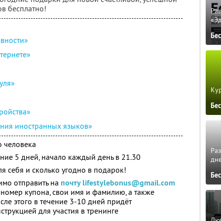
ов бесплатно!
Ра
«Э
Бе
ивности»
нтернете»
уля»
Кур
Бе
ройства»
ния иностранных языков»
о человека
Ра
ние 5 дней, начало каждый день в 21.30
дне
я себя и сколько угодно в подарок!
Бе
имо отправить на
почту lifestylebonus@gmail.com
 номер купона, свои имя и фамилию, а также
сле этого в течение 3-10 дней придёт
трукцией для участия в тренинге
Люб