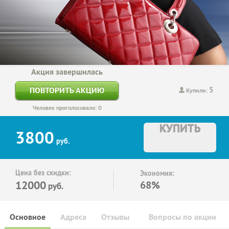
Акция завершилась
5
ПОВТОРИТЬ АКЦИЮ
Купили:
Человек проголосовало: 0
КУПИТЬ
3800
руб.
Цена без скидки:
Экономия:
12000
68%
руб.
Основное
Адреса
Отзывы
Вопросы по акции