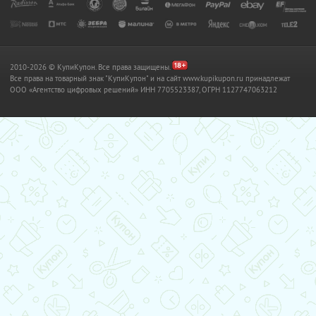
2010-2026 © КупиКупон. Все права защищены.
Все права на товарный знак "КупиКупон" и на сайт www.kupikupon.ru принадлежат
OOO «Агентство цифровых решений» ИНН 7705523387, ОГРН 1127747063212