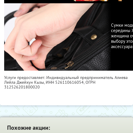
Сумки мод
середины XX
женщина оч
выбору это
аксессуара
Услуги предоставляет: Индивидуальный предприниматель Алиева
Лейла Джейхун Кызы,
ИНН 526110616054
, ОГРН
312526201800020
Похожие акции: