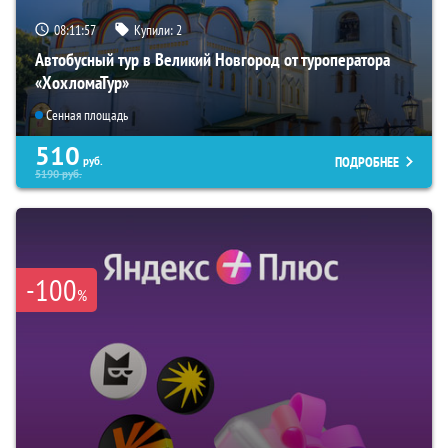
08:11:55
Купили:
2
Автобусный тур в Великий Новгород от туроператора
«ХохломаТур»
Сенная площадь
510
ПОДРОБНЕЕ
руб.
5190
руб.
-100
%