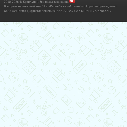
2010-2026 © КупиКупон. Все права защищены.
Все права на товарный знак "КупиКупон" и на сайт www.kupikupon.ru принадлежат
OOO «Агентство цифровых решений» ИНН 7705523387, ОГРН 1127747063212