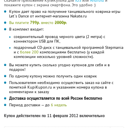
Скачайте приложение КупиКупона для
IOS
или
Android
и
покажите купон с экрана смартфона. Это удобно :)
Купон дает право на получение танцевального коврика-игры
Let`s Dance от интернет-магазина Nakate.ru
Вы платите
799р.
вместо
2000р.
В комплект входит:
соединительный провод черного цвета (2 метра) с
коннектором USB для ПК,
подарочный СD-диск c танцевальной программой Stepmania
и с
более 200
композициями бесплатно (у каждой
композиции несколько уровней сложности).
Вы можете купить сколько угодно купонов для себя и в
подарок!
По одному купону можно получить один коврик
Пользователям необходимо осуществить заказ на сайте с
пометкой KupiKupon.ru и указанием номера купона в
комментарии к заказу
Доставка осуществляется по всей России бесплатно
Период доставки — до
6 недель
Купон действителен по 11 февраля 2012 включительно