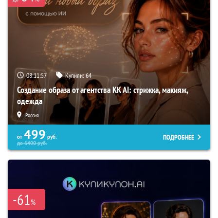
08:11:55
Купили:
64
Создание образа от агентства KK AI: стрижка, макияж,
одежда
Россия
499
ПОДРОБНЕЕ
от
руб.
до
6400
руб.
-61
%