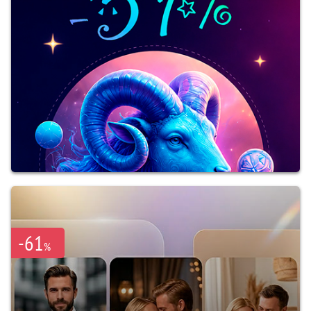
-61
%