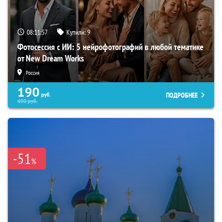
08:11:55
Купили:
9
Фотосессия с ИИ: 5 нейрофотографий в любой тематике
от New Dream Works
Россия
190
ПОДРОБНЕЕ
руб.
490
руб.
-51
%