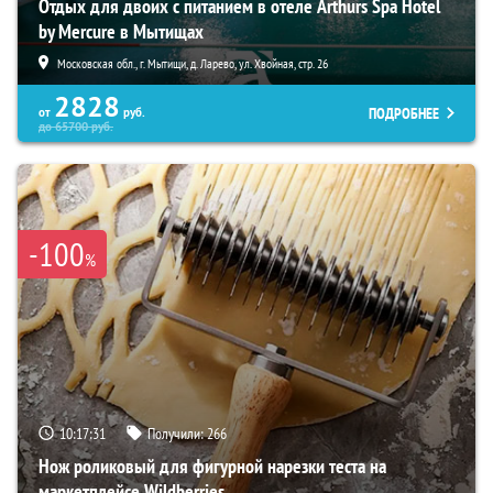
Отдых для двоих с питанием в отеле Arthurs Spa Hotel
by Mercure в Мытищах
Московская обл., г. Мытищи, д. Ларево, ул. Хвойная, стр. 26
2828
ПОДРОБНЕЕ
от
руб.
до
65700
руб.
-100
%
10:17:30
Получили:
266
Нож роликовый для фигурной нарезки теста на
маркетплейсе Wildberries