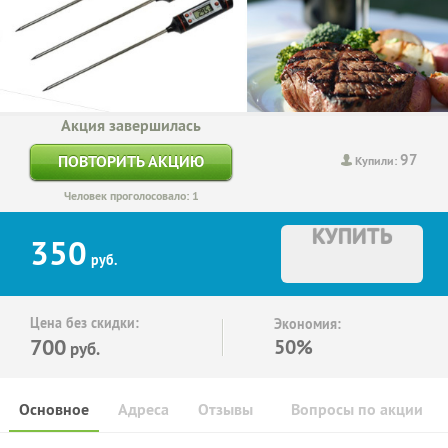
Акция завершилась
97
ПОВТОРИТЬ АКЦИЮ
Купили:
Человек проголосовало: 1
КУПИТЬ
350
руб.
Цена без скидки:
Экономия:
700
50%
руб.
Основное
Адреса
Отзывы
Вопросы по акции