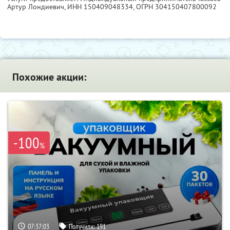
Артур Лондиевич,
ИНН 150409048334
, ОГРН 304150407800092
Похожие акции:
-100
%
07:37:02
Получили:
191