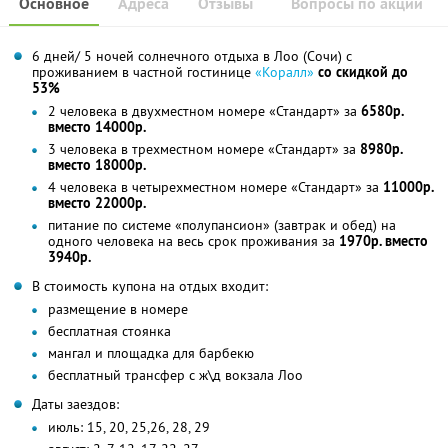
Основное
Адреса
Отзывы
Вопросы по акции
6 дней/ 5 ночей солнечного отдыха в Лоо (Сочи) с
проживанием в частной гостинице
«Коралл»
со скидкой до
53%
2 человека в двухместном номере «Стандарт» за
6580р.
вместо 14000р.
3 человека в трехместном номере «Стандарт» за
8980р.
вместо 18000р.
4 человека в четырехместном номере «Стандарт» за
11000р.
вместо 22000р.
питание по системе «полупансион» (завтрак и обед) на
одного человека на весь срок проживания за
1970р. вместо
3940р.
В стоимость купона на отдых входит:
размещение в номере
бесплатная стоянка
мангал и площадка для барбекю
бесплатный трансфер с ж\д вокзала Лоо
Даты заездов:
июль: 15, 20, 25,26, 28, 29