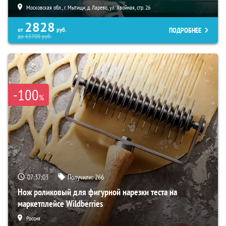
Московская обл., г. Мытищи, д. Ларево, ул. Хвойная, стр. 26
2828
ПОДРОБНЕЕ
от
руб.
до
65700
руб.
-100
%
07:37:02
Получили:
266
Нож роликовый для фигурной нарезки теста на
маркетплейсе Wildberries
Россия