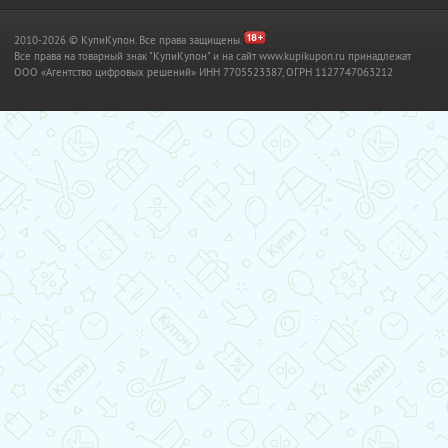
2010-2026 © КупиКупон. Все права защищены.
Все права на товарный знак "КупиКупон" и на сайт www.kupikupon.ru принадлежат
OOO «Агентство цифровых решений» ИНН 7705523387, ОГРН 1127747063212