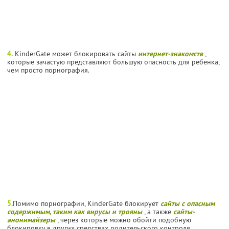
4.
KinderGate может блокировать сайты
интернет-знакомств
,
которые зачастую представляют большую опасность для ребенка,
чем просто порнография.
5.
Помимо порнографии, KinderGate блокирует
сайты с опасным
содержимым, таким как вирусы и трояны
, а также
сайты-
анонимайзеры
, через которые можно обойти подобную
блокировку в других средствах родительского контроля.