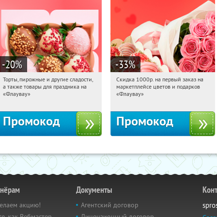
-20
%
-33
%
Торты, пирожные и другие сладости,
Скидка 1000р. на первый заказ на
12:31:22
Получили:
6
12:31:22
Получили:
18
а также товары для праздника на
маркетплейсе цветов и подарков
Россия
Россия
«Флаувау»
«Флаувау»
Промокод
Промокод
тнёрам
Документы
Кон
елаем акцию!
Агентский договор
spro
е, как Вебмастер
Лицензионный договор