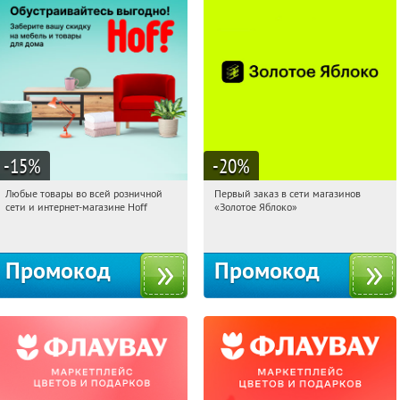
-15
%
-20
%
Любые товары во всей розничной
Первый заказ в сети магазинов
12:31:22
Получили:
83
12:31:22
Получи первым!
сети и интернет-магазине Hoff
«Золотое Яблоко»
Москва, 1-й Волоколамский проезд,
Россия
10с1
Промокод
Промокод