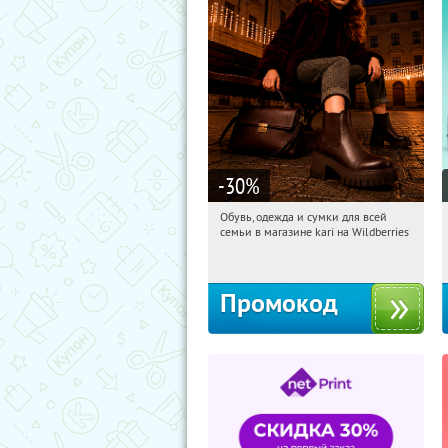
-30
%
Обувь, одежда и сумки для всей
12:31:22
Получили:
31
семьи в магазине kari на Wildberries
Россия
Промокод