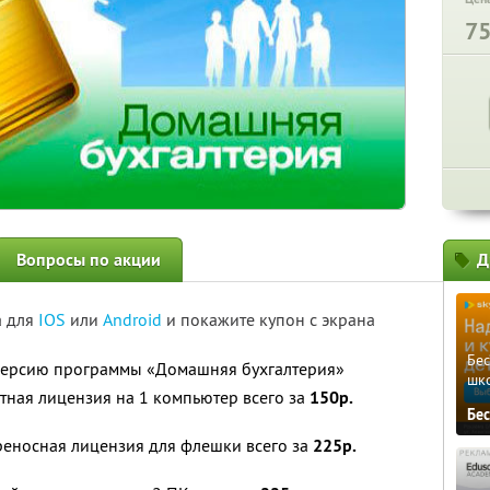
7
Вопросы по акции
Д
а для
IOS
или
Android
и покажите купон с экрана
Бе
ерсию программы «Домашняя бухгалтерия»
шк
тная лицензия на 1 компьютер всего за
150р.
Бе
реносная лицензия для флешки всего за
225р.