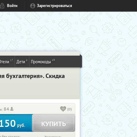
Войти
Зарегистрироваться
17
6
49
Отели
Дети
Промокоды
я бухгалтерия». Скидка
84
(0)
и:
150
КУПИТЬ
руб.
 без скидки: