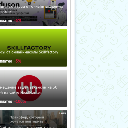
зличные курсы от онлайн-академии
дюсон»
сплатно
-5%
сы от онлайн-школы Skillfactory
сплатно
-5%
змещение вашей вакансии на 30
й на сайте HeadHunter
сплатно
-100%
ой трансфер от сервиса заказа