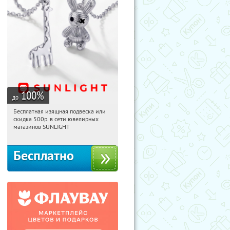
100
%
до
Бесплатная изящная подвеска или
12:31:22
Получили:
73
скидка 500р. в сети ювелирных
Россия
магазинов SUNLIGHT
Бесплатно