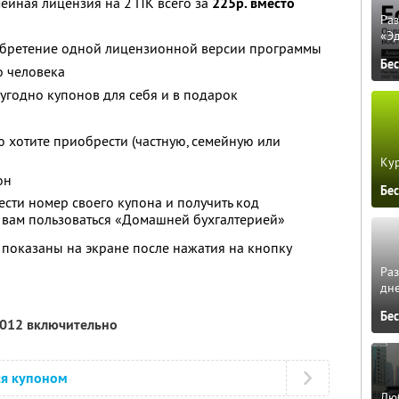
ейная лицензия на 2 ПК всего за
225р. вместо
Ра
«Э
обретение одной лицензионной версии программы
Бе
о человека
угодно купонов для себя и в подарок
 хотите приобрести (частную, семейную или
Кур
он
Бе
ести номер своего купона и получить код
 вам пользоваться «Домашней бухгалтерией»
 показаны на экране после нажатия на кнопку
Ра
дне
Бе
2012 включительно
ся купоном
Люб