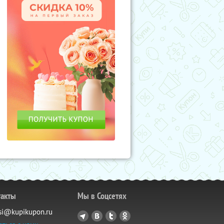
такты
Мы в Соцсетях
si@kupikupon.ru