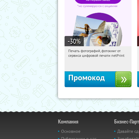
-30
%
Печать фотографий, фотокниг от
12:31:22
Получили:
4
сервиса цифровой печати netPrint
Россия
Промокод
Компания
Бизнес-Пар
Основное
Давайте сд
Публикации о нас
Заработайт