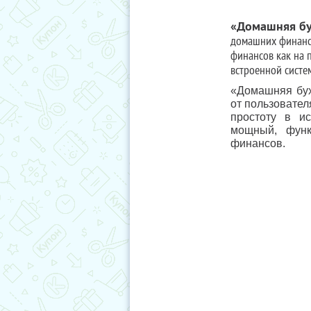
«Домашняя бу
домашних финансо
финансов как на 
встроенной систе
«Домашняя бух
от пользовател
простоту в и
мощный, функ
финансов.