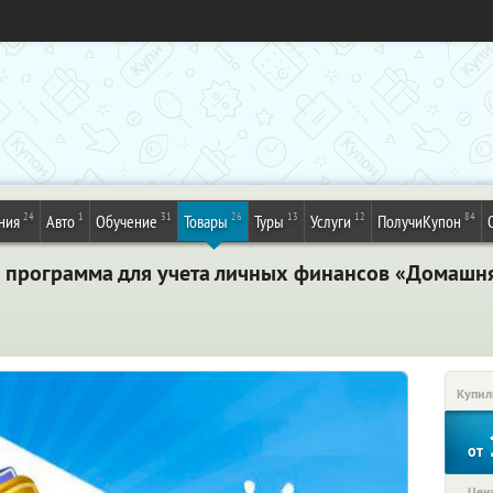
24
1
31
26
13
12
84
ния
Авто
Обучение
Товары
Туры
Услуги
ПолучиКупон
программа для учета личных финансов «Домашня
Купил
от
Цена