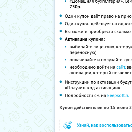
«Домашняя бухгалтерия». Сем
750р.
Один купон даёт право на при
Один купон действует на одног
Вы можете приобрести сколько 
Активация купона:
выбирайте лицензию, которую
переносную)
оплачивайте и получайте куп
необходимо войти на
сайт,
вв
активации, который позволит
Инструкции по активации будут
«Получить код активации»
Подробности см. на
keepsoft.ru
Купон действителен по 15 июня 
Узнай, как воспользовать