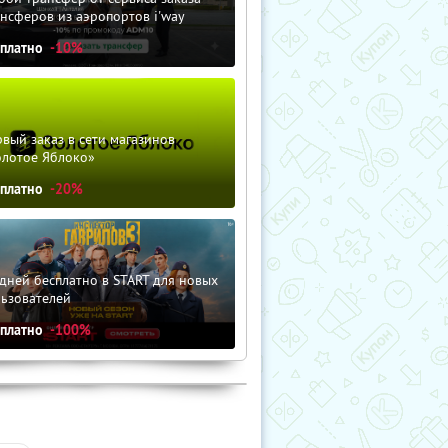
нсферов из аэропортов i'way
сплатно
-10%
вый заказ в сети магазинов
олотое Яблоко»
сплатно
-20%
дней бесплатно в START для новых
льзователей
сплатно
-100%