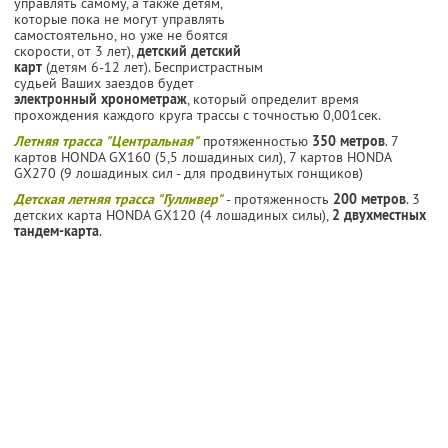
управлять самому, а также детям,
которые пока не могут управлять
самостоятельно, но уже не боятся
скорости, от 3 лет),
детский детский
карт
(детям 6-12 лет). Беспристрастным
судьей Ваших заездов будет
электронный хронометраж
, который определит время
прохождения каждого круга трассы с точностью 0,001сек.
Летняя трасса "Центральная"
протяженностью
350 метров
. 7
картов HONDA GX160 (5,5 лошадиных сил), 7 картов HONDA
GX270 (9 лошадиных сил - для продвинутых гонщиков)
Детская летняя трасса "Гулливер"
- протяженность
200 метров
. 3
детских карта HONDA GX120 (4 лошадиных силы),
2 двухместных
тандем-карта
.