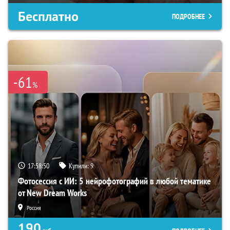
Бесплатно
ПОДРОБНЕЕ
-61
%
17:58:49
Купили:
9
Фотосессия с ИИ: 5 нейрофотографий в любой тематике
от New Dream Works
Россия
190