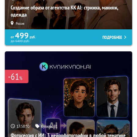
Создание образа от агентства KK AI: стрижка, макияж,
одежда
Россия
499
ПОДРОБНЕЕ
от
руб.
до
6400
руб.
-61
%
17:58:49
Купили:
81
Фотосессия с ИИ: 3 нейрофотографии в любой тематике