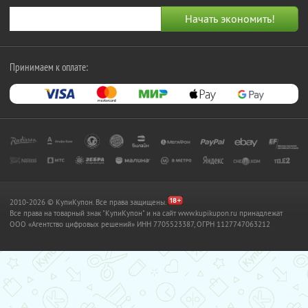
Принимаем к оплате:
2010-2026 © КупиКупон. Все права защищены.
Все права на товарный знак "КупиКупон" и на сайт www.kupikupon.ru принадлежат
OOO «Агентство цифровых решений» ИНН 7705523387, ОГРН 1127747063212