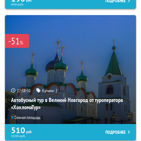
ПОДРОБНЕЕ
руб.
490
руб.
-51
%
17:58:49
Купили:
2
Автобусный тур в Великий Новгород от туроператора
«ХохломаТур»
Сенная площадь
510
ПОДРОБНЕЕ
руб.
5190
руб.