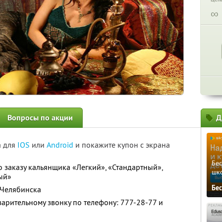
∞
Вопросы по акции
Д
а для
IOS
или
Android
и покажите купон с экрана
Бе
 заказу кальянщика «Легкий», «Стандартный»,
шк
ый»
Бе
 Челябинска
варительному звонку по телефону: 777-28-77 и