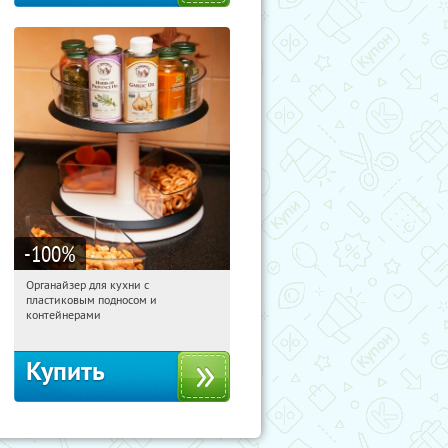
-100
%
Органайзер для кухни с
18:19:07
Получили:
312
пластиковым подносом и
Россия
контейнерами
Купить