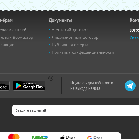
тнёрам
Документы
Кон
елаем акцию!
Агентский договор
spro
е, как Вебмастер
Лицензионный договор
Связ
е акции
Публичная оферта
Политика конфиденциальности
Ищите скидки поблизости,
не выходя из чата: