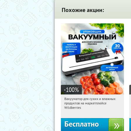
Похожие акции:
-100
%
Вакууматор для сухих и влажных
18:19:07
Получили:
174
продуктов на маркетплейсе
Россия
Wildberries
Бесплатно