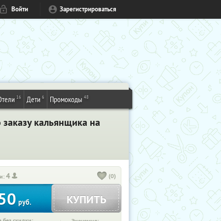
Войти
Зарегистрироваться
16
6
48
Отели
Дети
Промокоды
 заказу кальянщика на
4
(0)
и:
50
КУПИТЬ
руб.
 без скидки: