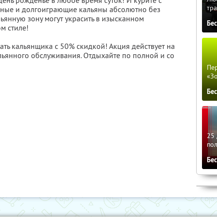
день рожденье в любое время суток! И курите с
тра
сные и долгоиграющие кальяны абсолютно без
льянную зону могут украсить в изысканном
Бе
м стиле!
ать кальянщика с 50% скидкой! Акция действует на
льянного обслуживания. Отдыхайте по полной и со
Пер
«З
Бе
25 
по
Бе