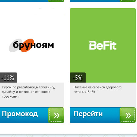
-11
%
-5
%
Курсы по разработке, маркетингу,
Питание от сервиса здорового
18:19:07
Получи первым!
18:19:07
Получи первым!
дизайну и не только от школы
питания BeFit
Россия
Россия
«Бруноям»
Промокод
Перейти