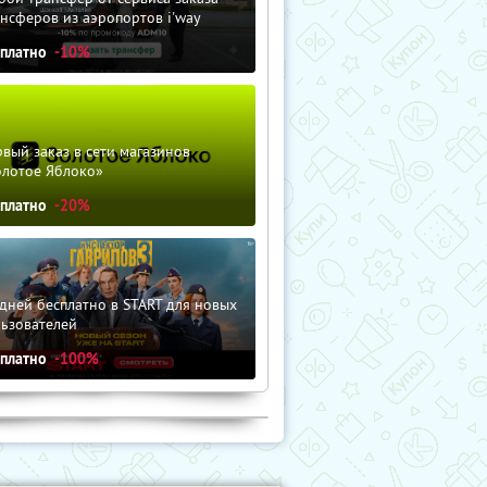
нсферов из аэропортов i'way
сплатно
-10%
вый заказ в сети магазинов
олотое Яблоко»
сплатно
-20%
дней бесплатно в START для новых
льзователей
сплатно
-100%