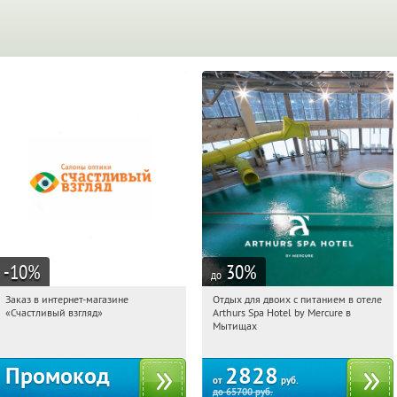
-10
%
30
%
до
Заказ в интернет-магазине
Отдых для двоих с питанием в отеле
18:19:07
Получи первым!
18:19:07
Купи первым!
«Счастливый взгляд»
Arthurs Spa Hotel by Mercure в
Россия
Московская обл., г. Мытищи, д.
Мытищах
Ларево, ул. Хвойная, стр. 26
Промокод
2828
от
руб.
до
65700
руб.