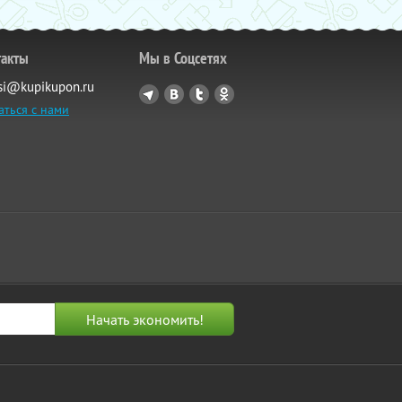
такты
Мы в Соцсетях
si@kupikupon.ru
аться с нами