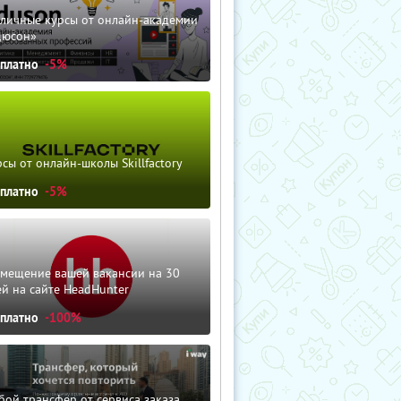
зличные курсы от онлайн-академии
дюсон»
сплатно
-5%
сы от онлайн-школы Skillfactory
сплатно
-5%
змещение вашей вакансии на 30
й на сайте HeadHunter
сплатно
-100%
ой трансфер от сервиса заказа