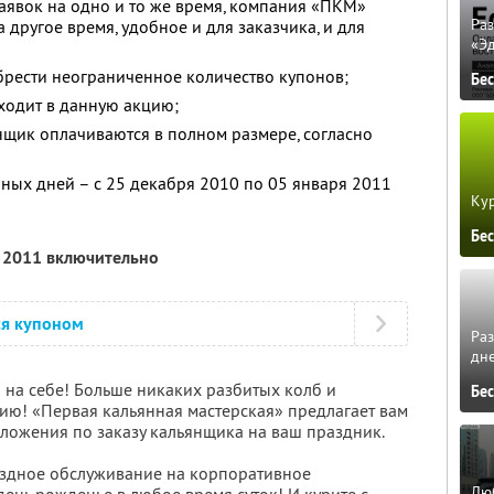
заявок на одно и то же время, компания «ПКМ»
Ра
 другое время, удобное и для заказчика, и для
«Э
брести неограниченное количество купонов;
Бе
одит в данную акцию;
щик оплачиваются в полном размере, согласно
рных дней – с 25 декабря 2010 по 05 января 2011
Кур
Бе
я 2011 включительно
ся купоном
Ра
дне
 на себе! Больше никаких разбитых колб и
Бе
ию! «Первая кальянная мастерская» предлагает вам
ложения по заказу кальянщика на ваш праздник.
ездное обслуживание на корпоративное
Люб