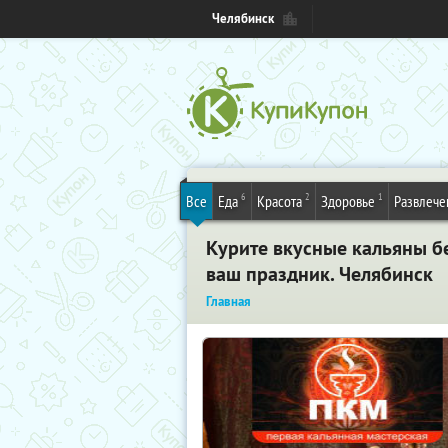
Челябинск
6
2
1
Все
Еда
Красота
Здоровье
Развлече
Курите вкусные кальяны б
ваш праздник. Челябинск
Главная