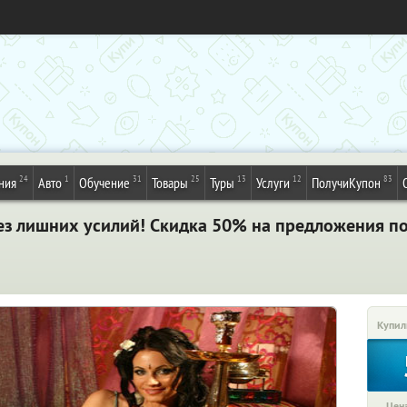
24
1
31
25
13
12
83
ния
Авто
Обучение
Товары
Туры
Услуги
ПолучиКупон
ез лишних усилий! Скидка 50% на предложения по
Купил
Цена