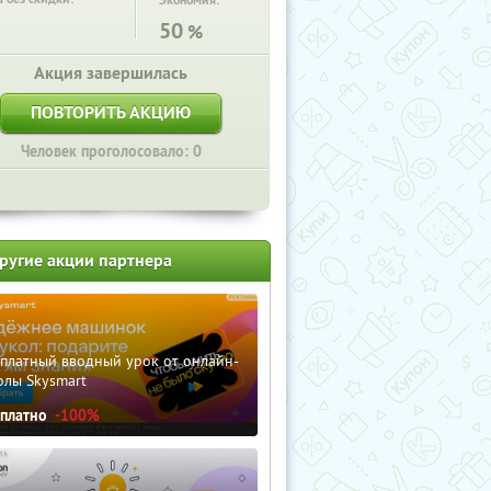
Экономия:
50
%
Акция завершилась
ПОВТОРИТЬ АКЦИЮ
Человек проголосовало: 0
ругие акции партнера
сплатный вводный урок от онлайн-
олы Skysmart
сплатно
-100%