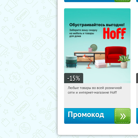
-15
%
Любые товары во всей розничной
18:19:07
Получили:
83
сети и интернет-магазине Hoff
Москва, 1-й Волоколамский проезд,
10с1
Промокод