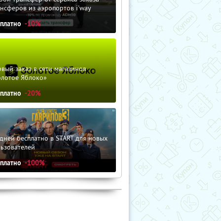
нсферов из аэропортов i'way
сплатно
-10%
вый заказ в сети магазинов
олотое Яблоко»
сплатно
-20%
дней бесплатно в START для новых
льзователей
сплатно
-100%