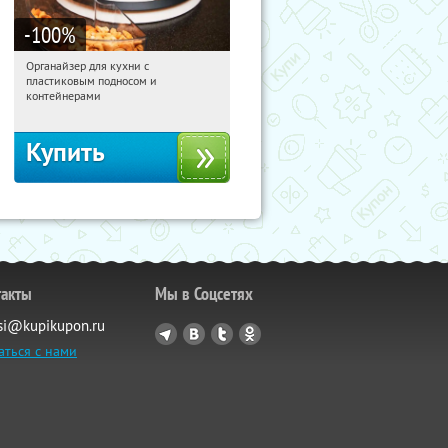
-100
%
Органайзер для кухни с
17:15:49
Получили:
312
пластиковым подносом и
Россия
контейнерами
Купить
такты
Мы в Соцсетях
si@kupikupon.ru
аться с нами