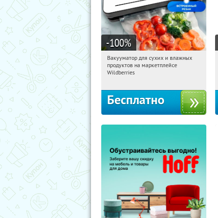
-100
%
Вакууматор для сухих и влажных
17:15:49
Получили:
174
продуктов на маркетплейсе
Россия
Wildberries
Бесплатно