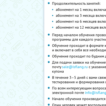
Продолжительность занятий:
абонемент на 1 месяц включа
абонемент на 3 месяца включ
абонемент на 6 месяцев вклю
абонемент на 12 месяцев вкл
Перед началом обучения прово
программы для каждого участник
Обучение проходит в формате 
и включает в себя все необход
Обучение проходит по будним д
Для подачи заявки на обучение
почту
sale@isflang.ru
с указание
купона
В течение 3–5 дней с вами свя
тестирования и формирования 
По всем интересующим вопроса
электронной почте
info@isflang
Начало обучения производится 
Один человек может воспользо