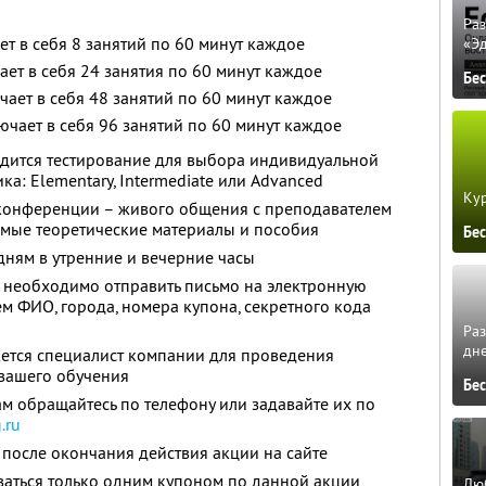
Ра
ет в себя 8 занятий по 60 минут каждое
«Э
ает в себя 24 занятия по 60 минут каждое
Бе
чает в себя 48 занятий по 60 минут каждое
ючает в себя 96 занятий по 60 минут каждое
дится тестирование для выбора индивидуальной
а: Elementary, Intermediate или Advanced
Кур
конференции – живого общения с преподавателем
имые теоретические материалы и пособия
Бе
ням в утренние и вечерние часы
 необходимо отправить письмо на электронную
м ФИО, города, номера купона, секретного кода
Ра
дне
жется специалист компании для проведения
вашего обучения
Бе
м обращайтесь по телефону или задавайте их по
.ru
после окончания действия акции на сайте
ваться только одним купоном по данной акции
Люб