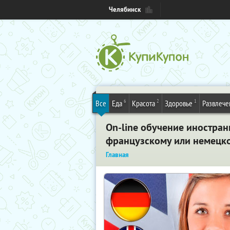
Челябинск
6
2
1
Все
Еда
Красота
Здоровье
Развлече
On-line обучение иностранн
французскому или немецком
Главная