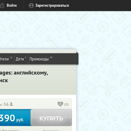
Войти
Зарегистрироваться
16
6
48
Отели
Дети
Промокоды
ages: английскому,
нск
56
(0)
и:
390
КУПИТЬ
руб.
 без скидки: