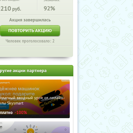
Экономия:
9210
92%
руб.
Акция завершилась
ПОВТОРИТЬ АКЦИЮ
Человек проголосовало: 2
ругие акции партнера
сплатный вводный урок от онлайн-
олы Skysmart
сплатно
-100%