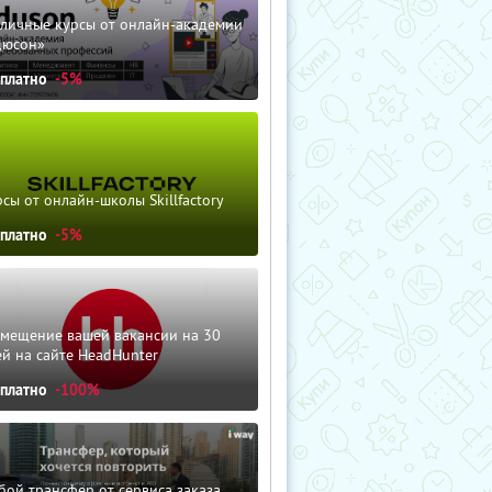
зличные курсы от онлайн-академии
дюсон»
сплатно
-5%
сы от онлайн-школы Skillfactory
сплатно
-5%
змещение вашей вакансии на 30
й на сайте HeadHunter
сплатно
-100%
ой трансфер от сервиса заказа