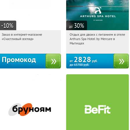
-10
%
30
%
до
Заказ в интернет-магазине
Отдых для двоих с питанием в отеле
17:15:49
Получи первым!
17:15:49
Купи первым!
«Счастливый взгляд»
Arthurs Spa Hotel by Mercure в
Россия
Московская обл., г. Мытищи, д.
Мытищах
Ларево, ул. Хвойная, стр. 26
Промокод
2828
от
руб.
до
65700
руб.