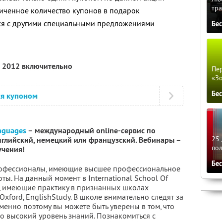
тра
иченное количество купонов в подарок
тся с другими специальными предложениями
Бе
я 2012 включительно
Пер
«З
Бе
ся купоном
anguages
– международный online-сервис по
25 
глийский, немецкий или французский. Вебинары –
по
учения!
Бе
рофессионалы, имеющие высшее профессиональное
ы. На данный момент в International School Of
, имеющие практику в признанных школах
 Oxford, EnglishStudy. В школе внимательно следят за
менно поэтому вы можете быть уверены в том, что
о высокий уровень знаний. Познакомиться с