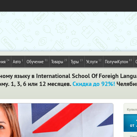
24
1
31
25
13
12
83
ния
Авто
Обучение
Товары
Туры
Услуги
ПолучиКупон
ому языку в International School Of Foreigh Langu
у. 1, 3, 6 или 12 месяцев.
Скидка до 92%!
Челяби
Купил
от
Цена