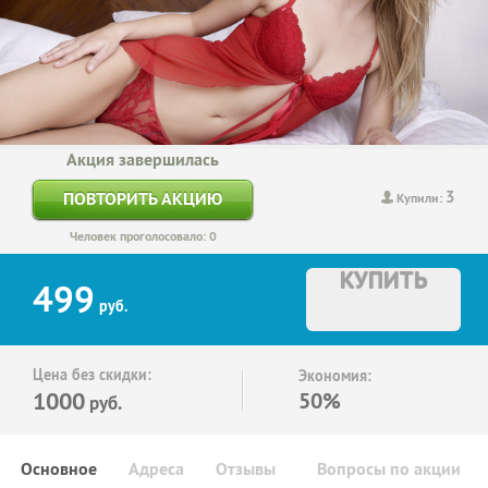
Акция завершилась
3
ПОВТОРИТЬ АКЦИЮ
Купили:
Человек проголосовало: 0
КУПИТЬ
499
руб.
Цена без скидки:
Экономия:
1000
50%
руб.
Основное
Адреса
Отзывы
Вопросы по акции