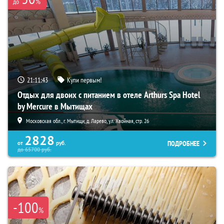
%
до
21:11:42
Купи первым!
Отдых для двоих с питанием в отеле Arthurs Spa Hotel
by Mercure в Мытищах
Московская обл., г. Мытищи, д. Ларево, ул. Хвойная, стр. 26
2828
ПОДРОБНЕЕ
от
руб.
до
65700
руб.
-100
%