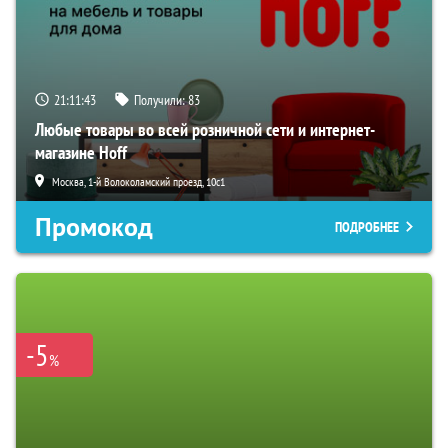
21:11:42
Получили:
83
Любые товары во всей розничной сети и интернет-
магазине Hoff
Москва, 1-й Волоколамский проезд, 10с1
Промокод
ПОДРОБНЕЕ
-5
%