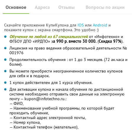
Основное
Адреса
Отзывы
Вопросы по акции
Скачайте приложение КупиКупона для
IOS
или
Android
и
покажите купон с экрана смартфона. Это удобно :)
Обучение по любой из 67 специальностей
от «Инфотехно» и
ФГБОУ ДПО «ИРДПО» з
а 990 р. вместо 30 000.
(
Скидка 97%
).
Лицензия на право ведения образовательной деятельности №
001976
Продолжительность обучения : от 1 до 3 месяцев. (72 ак.часа и
более).
Вы можете приобрести неограниченное количество купонов
для себя и в подарок.
1 купон действителен для 1 курса обучения.
Для активации купона и начала обучения по дистанционной
системе необходимо отправить свои данные на электронную
почту — kupon@infotechno.ru.:
— ФИО,
— Наименование учебной программы, по которой будет
проходить обучение,
— Контактный адрес электронной почты,
— Номер купона,
— Контактный телефон (желательно),