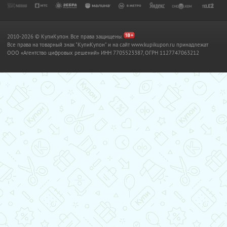
2010-2026 © КупиКупон. Все права защищены.
Все права на товарный знак "КупиКупон" и на сайт www.kupikupon.ru принадлежат
OOO «Агентство цифровых решений» ИНН 7705523387, ОГРН 1127747063212