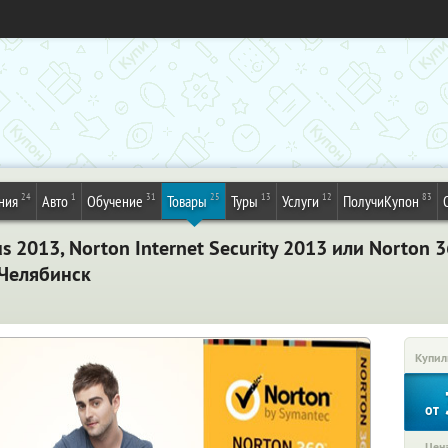
24
1
31
25
13
12
83
ния
Авто
Обучение
Товары
Туры
Услуги
ПолучиКупон
s 2013, Norton Internet Security 2013 или Norton 
 Челябинск
Купил
от
Цена