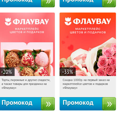
-20
%
-33
%
Торты, пирожные и другие сладости,
Скидка 1000р. на первый заказ на
04:28:59
Получили:
6
04:28:59
Получили:
18
а также товары для праздника на
маркетплейсе цветов и подарков
Россия
Россия
«Флаувау»
«Флаувау»
Промокод
Промокод