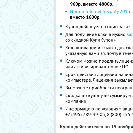
960р. вместо 4800р.
Norton Internet Security 2013
,
вместо 1600р.
Купон действует на один заказ
Для получение ключа нужно
за
со скидкой КупиКупон»
Код активации и ссылка для ск
указанную вами эл. почту в тече
Ключом можно продлить лиценз
или активизировать новое ПО
Срок действия лицензии начина
компьютере. Лицензия высылаетс
Вы можете приобрести неограни
Скидка по купону не суммируе
компании
Информацию по условиям акции
+7 (495) 789-49-03,
8 (800) 555
Купон действителен по 15 ноябр