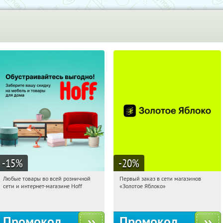
-15
%
-20
%
Любые товары во всей розничной
Первый заказ в сети магазинов
04:28:59
Получили:
83
04:28:59
Получи первым!
сети и интернет-магазине Hoff
«Золотое Яблоко»
Москва, 1-й Волоколамский проезд,
Россия
10с1
Промокод
Промокод