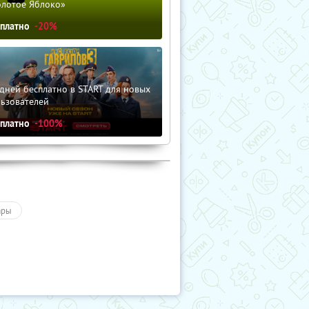
олотое Яблоко»
сплатно
-20%
дней бесплатно в START для новых
льзователей
сплатно
-100%
ары