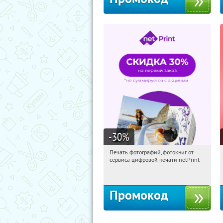
-30
%
Печать фотографий, фотокниг от
04:28:59
Получили:
4
сервиса цифровой печати netPrint
Россия
Промокод