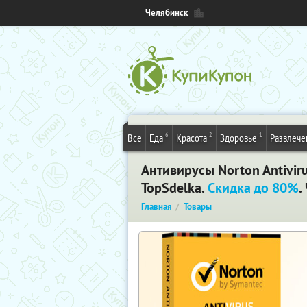
Челябинск
6
2
1
Все
Еда
Красота
Здоровье
Развлече
Антивирусы Norton Antiviru
TopSdelka.
Скидка до 80%
.
Главная
Товары