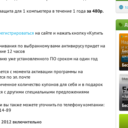
t
 защита для 1 компьютера в течение 1 года
за 480р.
Д
регистрироваться
на сайте и нажать кнопку «Купить
ачивания по выбранному вами антивирусу придет на
ние 12 часов
Бе
шк
ию уже установленного ПО сроком на один год
Бе
ется с момента активации программы на
я по эл. почте
ченное количество купонов для себя и в подарок
Ра
тся с другими специальными предложениями
«Э
 вы также можете уточнить по телефону компании:
Бе
-14-89
я 2012 включительно