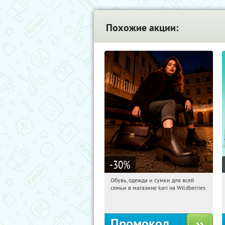
Похожие акции:
-30
%
Обувь, одежда и сумки для всей
04:28:59
Получили:
30
семьи в магазине kari на Wildberries
Россия
Промокод