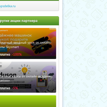
opsdelka.ru
ругие акции партнера
сплатный вводный урок от онлайн-
олы Skysmart
сплатно
-100%
зличные курсы от онлайн-академии
дюсон»
сплатно
-5%