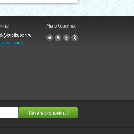
такты
Мы в Соцсетях
si@kupikupon.ru
аться с нами