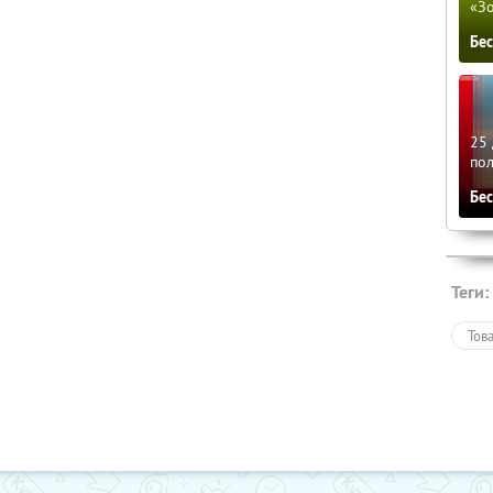
«З
Бе
25 
по
Бе
Теги:
Тов