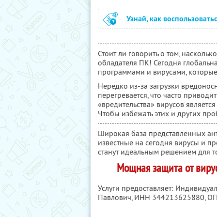
Узнай, как воспользовать
Стоит ли говорить о том, насколь
обладателя ПК! Сегодня глобальн
программами и вирусами, которые
Нередко из-за загрузки вредонос
перегревается, что часто приводи
«вредительства» вирусов являетс
Чтобы избежать этих и других про
Широкая база представленных ант
известные на сегодня вирусы и пр
станут идеальным решением для то
Мощная защита от вирус
Услуги предоставляет: Индивиду
Павлович,
ИНН 344213625880
, О