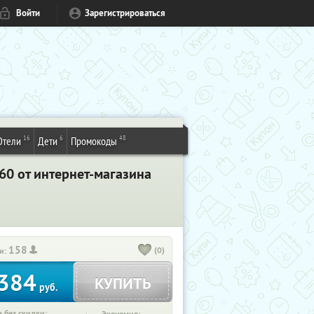
Войти
Зарегистрироваться
16
6
48
Отели
Дети
Промокоды
360 от интернет-магазина
158
(0)
и:
384
КУПИТЬ
руб.
 без скидки: