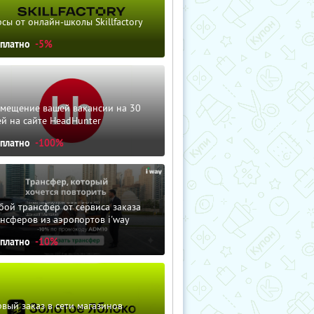
сы от онлайн-школы Skillfactory
сплатно
-5%
змещение вашей вакансии на 30
й на сайте HeadHunter
сплатно
-100%
ой трансфер от сервиса заказа
нсферов из аэропортов i'way
сплатно
-10%
вый заказ в сети магазинов