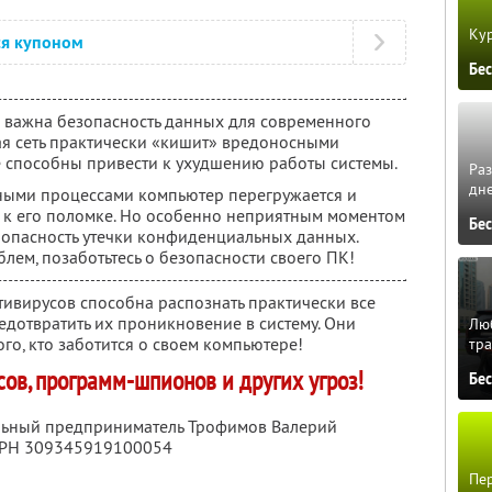
Кур
ся купоном
Бе
ко важна безопасность данных для современного
ая сеть практически «кишит» вредоносными
 способны привести к ухудшению работы системы.
Ра
дне
ными процессами компьютер перегружается и
т к его поломке. Но особенно неприятным моментом
Бе
я опасность утечки конфиденциальных данных.
блем, позаботьтесь о безопасности своего ПК!
ивирусов способна распознать практически все
едотвратить их проникновение в систему. Они
Люб
го, кто заботится о своем компьютере!
тра
ов, программ-шпионов и других угроз!
Бе
альный предприниматель Трофимов Валерий
ГРН 309345919100054
Пер