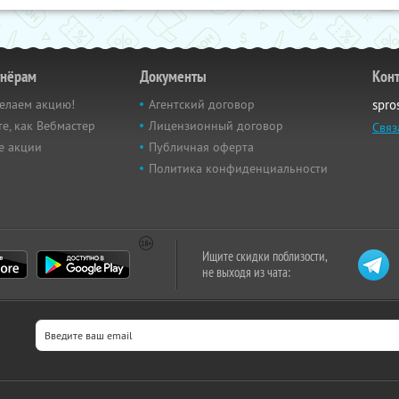
тнёрам
Документы
Кон
елаем акцию!
Агентский договор
spro
е, как Вебмастер
Лицензионный договор
Связ
е акции
Публичная оферта
Политика конфиденциальности
Ищите скидки поблизости,
не выходя из чата: