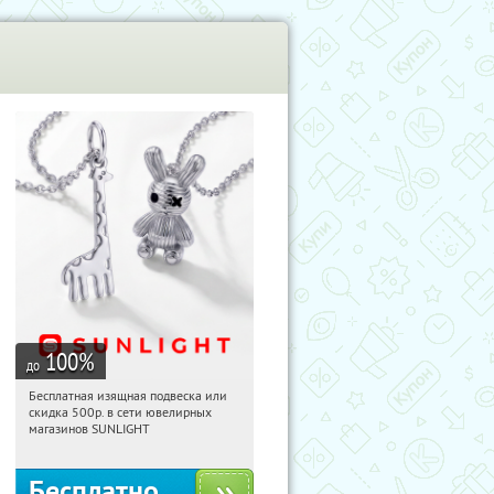
100
%
до
Бесплатная изящная подвеска или
04:28:59
Получили:
73
скидка 500р. в сети ювелирных
Россия
магазинов SUNLIGHT
Бесплатно