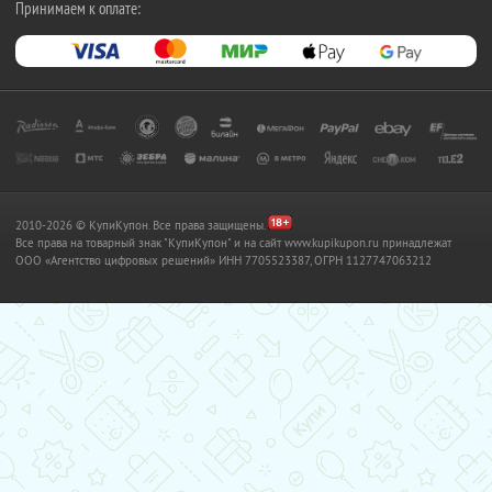
Принимаем к оплате:
2010-2026 © КупиКупон. Все права защищены.
Все права на товарный знак "КупиКупон" и на сайт www.kupikupon.ru принадлежат
OOO «Агентство цифровых решений» ИНН 7705523387, ОГРН 1127747063212