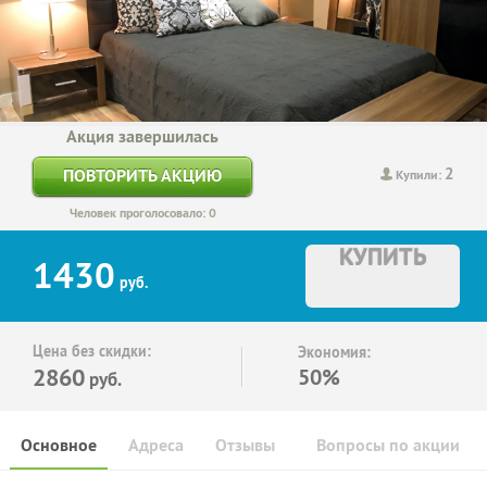
Акция завершилась
2
ПОВТОРИТЬ АКЦИЮ
Купили:
Человек проголосовало: 0
КУПИТЬ
1430
руб.
Цена без скидки:
Экономия:
2860
50%
руб.
Основное
Адреса
Отзывы
Вопросы по акции