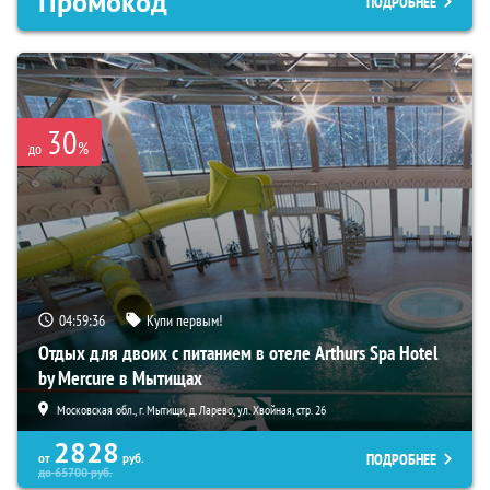
Промокод
ПОДРОБНЕЕ
30
%
до
04:59:35
Купи первым!
Отдых для двоих с питанием в отеле Arthurs Spa Hotel
by Mercure в Мытищах
Московская обл., г. Мытищи, д. Ларево, ул. Хвойная, стр. 26
2828
ПОДРОБНЕЕ
от
руб.
до
65700
руб.