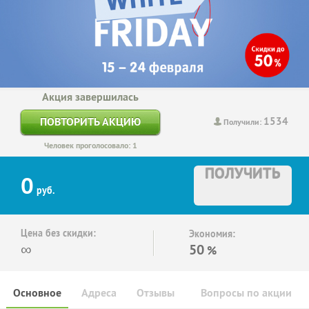
Акция завершилась
1534
ПОВТОРИТЬ АКЦИЮ
Получили:
Человек проголосовало: 1
ПОЛУЧИТЬ
0
руб.
Цена без скидки:
Экономия:
∞
50
%
Основное
Адреса
Отзывы
Вопросы по акции