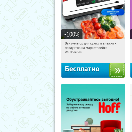
-100
%
Вакууматор для сухих и влажных
22:43:25
Получили:
186
продуктов на маркетплейсе
Россия
Wildberries
Бесплатно