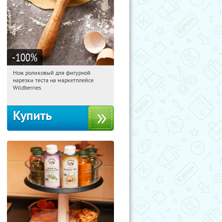
-100
%
Нож роликовый для фигурной
22:43:25
Получили:
266
нарезки теста на маркетплейсе
Россия
Wildberries
Купить