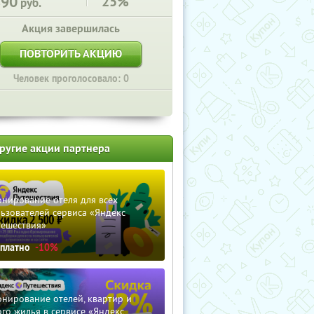
890
25%
руб.
Акция завершилась
ПОВТОРИТЬ АКЦИЮ
Человек проголосовало: 0
ругие акции партнера
нирование отеля для всех
ьзователей сервиса «Яндекс
тешествия»
сплатно
-10%
нирование отелей, квартир и
го жилья в сервисе «Яндекс