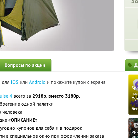
3
Вопросы по акции
Д
а для
IOS
или
Android
и покажите купон с экрана
Бро
пол
uise 4
всего за
2918р. вместо 3180р.
Пу
обретение одной палатки
Бе
о человека
адке
«ОПИСАНИЕ»
угодно купонов для себя и в подарок
Бро
ти в специальное окно при оформлении заказа
ино