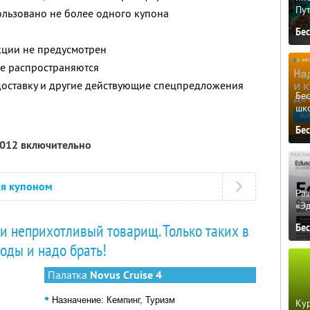
Пу
ользовано не более одного купона
Бе
кции не предусмотрен
не распространяются
доставку и другие действующие спецпредложения
Бе
шк
Бе
2012 включительно
ся купоном
Ра
«Э
 и неприхотливый товарищ. Только таких в
Бе
оды и надо брать!
Палатка
Novus Cruise 4
•
Назначение: Кемпинг, Туризм
Кур