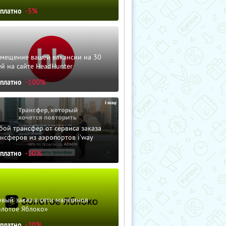
сплатно
-5%
змещение вашей вакансии на 30
й на сайте HeadHunter
сплатно
-100%
ой трансфер от сервиса заказа
нсферов из аэропортов i'way
сплатно
-10%
вый заказ в сети магазинов
олотое Яблоко»
сплатно
-20%