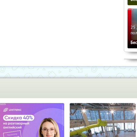
25 
по
Бе