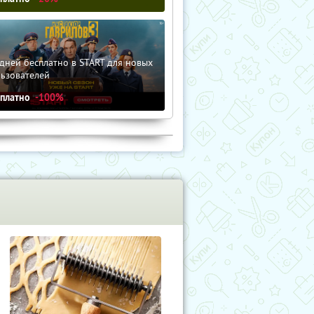
дней бесплатно в START для новых
льзователей
сплатно
-100%