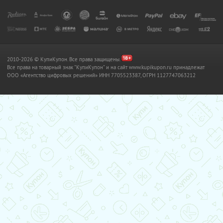
2010-2026 © КупиКупон. Все права защищены.
Все права на товарный знак "КупиКупон" и на сайт www.kupikupon.ru принадлежат
OOO «Агентство цифровых решений» ИНН 7705523387, ОГРН 1127747063212