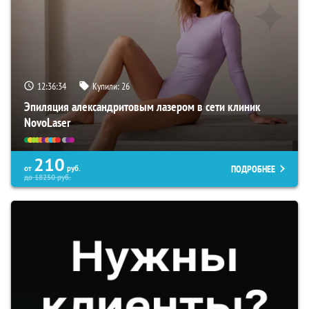
12:36:33
Купили:
26
Эпиляция александритовым лазером в сети клиник
NovoLaser
210
ПОДРОБНЕЕ
от
руб.
до
18250
руб.