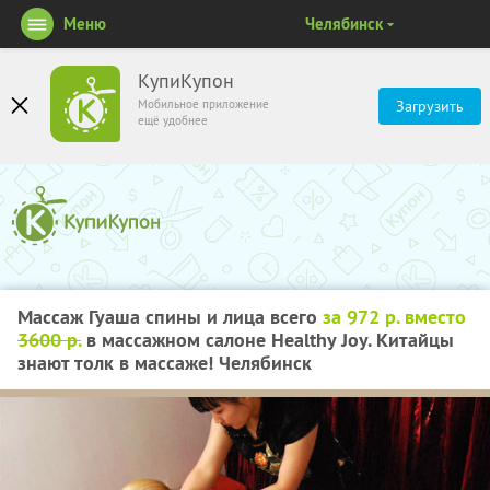
Меню
Челябинск
КупиКупон
Мобильное приложение
Загрузить
ещё удобнее
Массаж Гуаша спины и лица всего
за 972 р. вместо
3600 р.
в массажном салоне Healthy Joy. Китайцы
знают толк в массаже! Челябинск