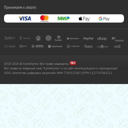
Принимаем к оплате:
2010-2026 © КупиКупон. Все права защищены.
Все права на товарный знак "КупиКупон" и на сайт www.kupikupon.ru принадлежат
OOO «Агентство цифровых решений» ИНН 7705523387, ОГРН 1127747063212