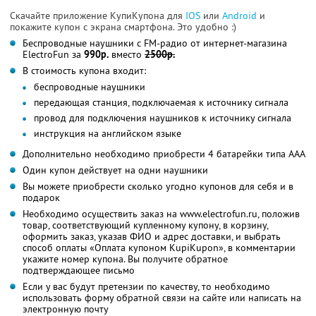
Скачайте приложение КупиКупона для
IOS
или
Android
и
покажите купон с экрана смартфона. Это удобно :)
Беспроводные наушники с FM-радио от интернет-магазина
ElectroFun за
990р.
вместо
2500р.
В стоимость купона входит:
беспроводные наушники
передающая станция, подключаемая к источнику сигнала
провод для подключения наушников к источнику сигнала
инструкция на английском языке
Дополнительно необходимо приобрести 4 батарейки типа AAA
Один купон действует на одни наушники
Вы можете приобрести сколько угодно купонов для себя и в
подарок
Необходимо осуществить заказ на www.electrofun.ru, положив
товар, соответствующий купленному купону, в корзину,
оформить заказ, указав ФИО и адрес доставки, и выбрать
способ оплаты «Оплата купоном KupiKupon», в комментарии
укажите номер купона. Вы получите обратное
подтверждающее письмо
Если у вас будут претензии по качеству, то необходимо
использовать форму обратной связи на сайте или написать на
электронную почту