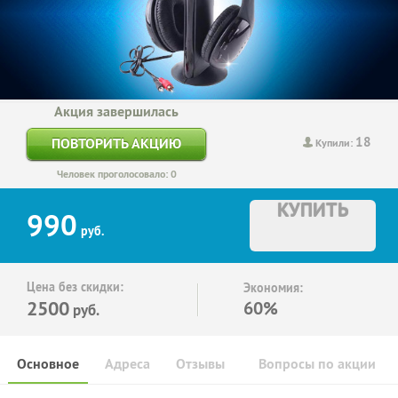
Акция завершилась
18
ПОВТОРИТЬ АКЦИЮ
Купили:
Человек проголосовало: 0
КУПИТЬ
990
руб.
Цена без скидки:
Экономия:
2500
60%
руб.
Основное
Адреса
Отзывы
Вопросы по акции