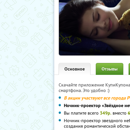
Основное
Отзывы
Скачайте приложение КупиКупон
смартфона. Это удобно :)
В акции участвуют все города 
Ночник-проектор «Звёздное не
Вы платите всего
349р.
вместо
Ночник-проектор звездного неб
создания романтической обстан