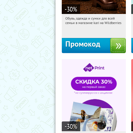
-30
%
Обувь, одежда и сумки для всей
14:54:48
Получили:
31
семьи в магазине kari на Wildberries
Россия
Промокод
-30
%