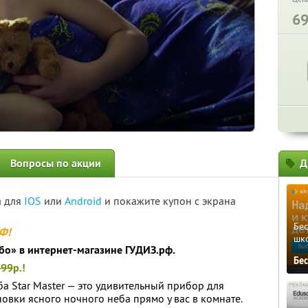
6
Вопросы по акции
Д
а для
IOS
или
Android
и покажите купон с экрана
Бе
РФ!
шк
бо» в интернет-магазине ГУДИЗ.рф.
Бе
699
р.!
а Star Master — это удивительный прибор для
овки ясного ночного неба прямо у вас в комнате.