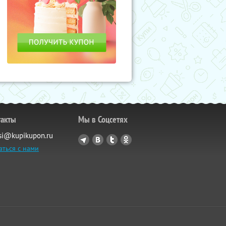
такты
Мы в Соцсетях
si@kupikupon.ru
аться с нами