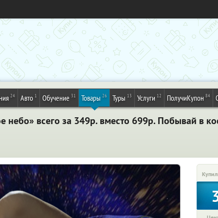
24
1
31
26
13
12
84
ния
Авто
Обучение
Товары
Туры
Услуги
ПолучиКупон
 небо» всего за 349р. вместо 699р. Побывай в к
Купил
Цена