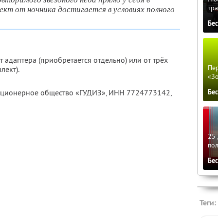
тра
кт от ночника достигается в условиях полного
Бе
т адаптера (приобретается отдельно) или от трёх
Пер
лект).
«З
акционерное общество «ГУДИЗ»,
ИНН 7724773142
,
Бе
25 
по
Бе
Теги: