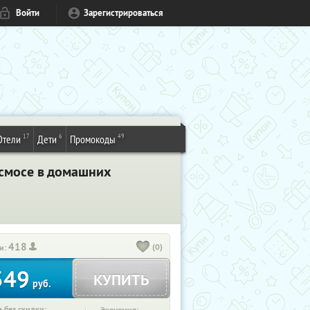
Войти
Зарегистрироваться
17
6
49
Отели
Дети
Промокоды
осмосе в домашних
418
(0)
и:
349
КУПИТЬ
руб.
 без скидки: