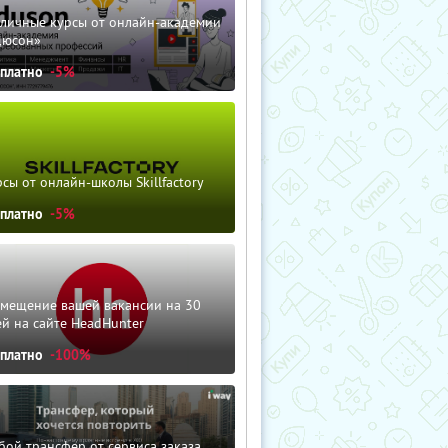
зличные курсы от онлайн-академии
дюсон»
сплатно
-5%
сы от онлайн-школы Skillfactory
сплатно
-5%
змещение вашей вакансии на 30
й на сайте HeadHunter
сплатно
-100%
ой трансфер от сервиса заказа