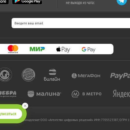
не выходя из чата:
писаться
 www.kupikupon.ru принадлежат OOO «Агентство цифровых решений» ИНН 7705523387, ОГРН