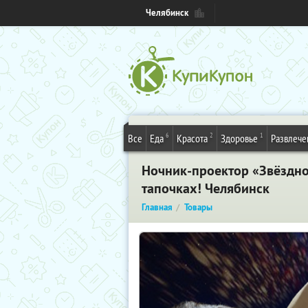
Челябинск
6
2
1
Все
Еда
Красота
Здоровье
Развлече
Ночник-проектор «Звёздное
тапочках! Челябинск
Главная
Товары