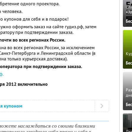
бретение одного проектора.
Ра
 человека.
«Э
о купонов для себя и в подарок!
Бе
ужно оформить заказ на сайте гудиз.рф, затем
ратору при подтверждении заказа.
почти во всех регионах России.
на во всех регионах России, за исключением
Санкт-Петербурга и Ленинградской области (в
Кур
на только курьерская доставка).
Бе
 оператора при подтверждении заказа.
ф.
аря 2012 включительно
Ра
дне
Бе
ся купоном
можете наслаждаться со своими близкими
торимого звездного неба прямо у себя в
Люб