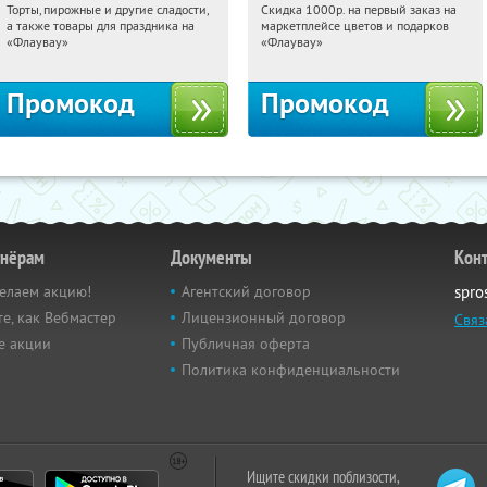
Торты, пирожные и другие сладости,
Скидка 1000р. на первый заказ на
14:54:48
Получили:
6
14:54:48
Получили:
18
а также товары для праздника на
маркетплейсе цветов и подарков
Россия
Россия
«Флаувау»
«Флаувау»
Промокод
Промокод
тнёрам
Документы
Кон
елаем акцию!
Агентский договор
spro
е, как Вебмастер
Лицензионный договор
Связ
е акции
Публичная оферта
Политика конфиденциальности
Ищите скидки поблизости,