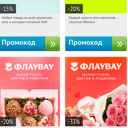
-15
%
-20
%
Любые товары во всей розничной
Первый заказ в сети магазинов
14:54:48
Получили:
83
14:54:48
Получи первым!
сети и интернет-магазине Hoff
«Золотое Яблоко»
Москва, 1-й Волоколамский проезд,
Россия
10с1
Промокод
Промокод
-20
%
-33
%