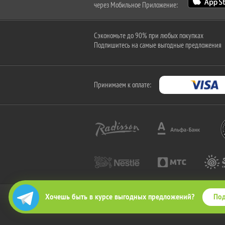
через Мобильное Приложение:
Сэкономьте до 90% при любых покупках
Подпишитесь на самые выгодные предложения
Принимаем к оплате:
Под
Хочешь быть в курсе выгодных предложений?
2010-2026 © КупиКупон. Все права защищены.
Все права на товарный знак "КупиКупон" и на сайт