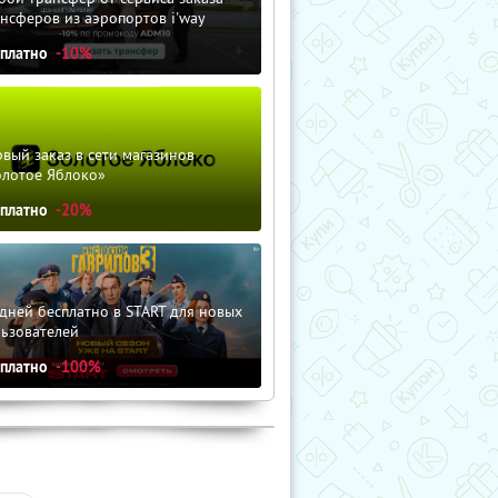
нсферов из аэропортов i'way
сплатно
-10%
вый заказ в сети магазинов
олотое Яблоко»
сплатно
-20%
дней бесплатно в START для новых
льзователей
сплатно
-100%