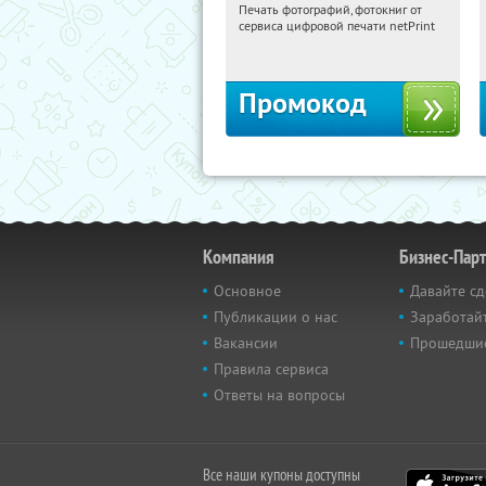
Печать фотографий, фотокниг от
14:54:48
Получили:
4
сервиса цифровой печати netPrint
Россия
Промокод
Компания
Бизнес-Пар
Основное
Давайте сд
Публикации о нас
Заработайт
Вакансии
Прошедши
Правила сервиса
Ответы на вопросы
Все наши купоны доступны