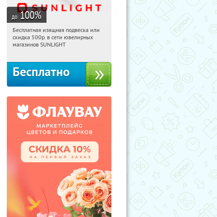
100
%
до
Бесплатная изящная подвеска или
14:54:48
Получили:
73
скидка 500р. в сети ювелирных
Россия
магазинов SUNLIGHT
Бесплатно