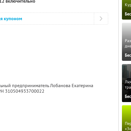
012 включительно
Кур
Бе
ся купоном
Ра
дне
Бе
Люб
альный предприниматель Лобанова Екатерина
тра
ГРН 310504933700022
Бе
Пер
«З