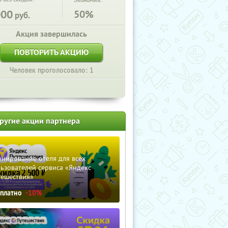
Экономия:
000
50%
руб.
Акция завершилась
ПОВТОРИТЬ АКЦИЮ
Человек проголосовало: 1
ругие акции партнера
нирование отеля для всех
ьзователей сервиса «Яндекс
тешествия»
сплатно
-10%