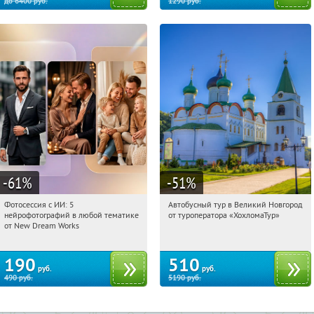
до
6400
руб.
1290
руб.
-61
%
-51
%
Фотосессия с ИИ: 5
Автобусный тур в Великий Новгород
19:31:21
Купили:
10
19:31:21
Купили:
2
нейрофотографий в любой тематике
от туроператора «ХохломаТур»
Сенная площадь
Россия
от New Dream Works
190
510
руб.
руб.
490
руб.
5190
руб.