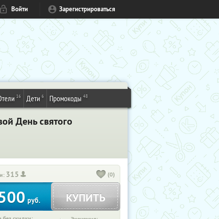
Войти
Зарегистрироваться
16
6
48
Отели
Дети
Промокоды
вой День святого
315
(0)
и:
500
КУПИТЬ
руб.
 без скидки: