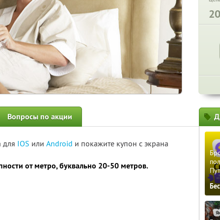
2
Вопросы по акции
Д
а для
IOS
или
Android
и покажите купон с экрана
Бро
пол
пности от метро, буквально 20-50 метров.
Пу
Бе