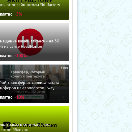
сы от онлайн-школы Skillfactory
сплатно
-5%
змещение вашей вакансии на 30
й на сайте HeadHunter
сплатно
-100%
ой трансфер от сервиса заказа
нсферов из аэропортов i'way
сплатно
-10%
вый заказ в сети магазинов
олотое Яблоко»