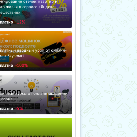
нирование отелей, квартир и
го жилья в сервисе «Яндекс
тешествия»
сплатно
-12%
сплатный вводный урок от онлайн-
олы Skysmart
сплатно
-100%
зличные курсы от онлайн-академии
дюсон»
сплатно
-5%