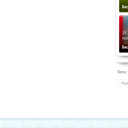
Бе
25 
по
Бе
Теги:
Раз