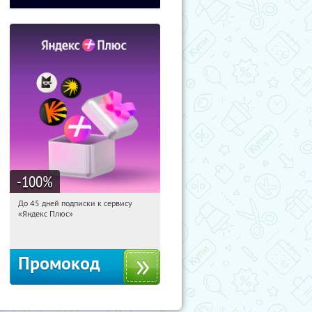
-100
%
До 45 дней подписки к сервису
19:31:21
Получили:
19
«Яндекс Плюс»
Россия
Промокод