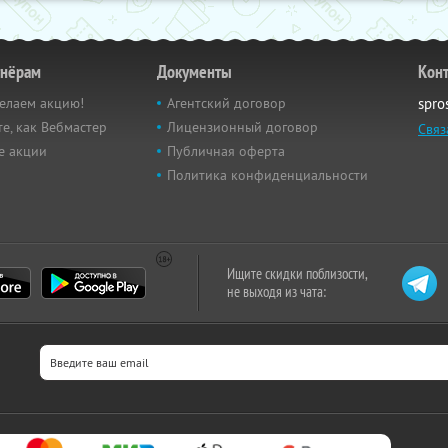
тнёрам
Документы
Кон
елаем акцию!
Агентский договор
spro
е, как Вебмастер
Лицензионный договор
Связ
е акции
Публичная оферта
Политика конфиденциальности
Ищите скидки поблизости,
не выходя из чата: