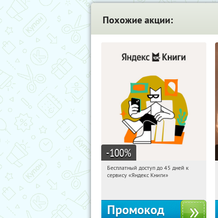
Похожие акции:
-100
%
Бесплатный доступ до 45 дней к
19:31:21
Получи первым!
сервису «Яндекс Книги»
Россия
Промокод