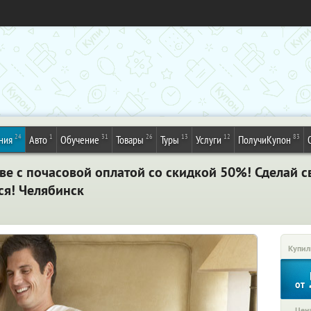
24
1
31
26
13
12
83
ния
Авто
Обучение
Товары
Туры
Услуги
ПолучиКупон
ве с почасовой оплатой со скидкой 50%! Сделай с
я! Челябинск
Купил
от
Цена