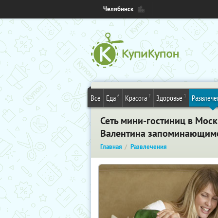
Челябинск
6
2
1
Все
Еда
Красота
Здоровье
Развлече
Сеть мини-гостиниц в Моск
Валентина запоминающимс
Главная
Развлечения