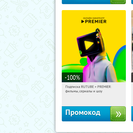
-100
%
Подписка RUTUBE + PREMIER:
19:31:21
Получили:
3
фильмы, сериалы и шоу
Россия
Промокод