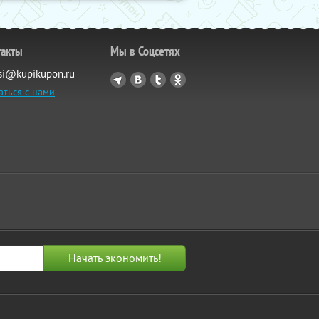
такты
Мы в Соцсетях
si@kupikupon.ru
аться с нами