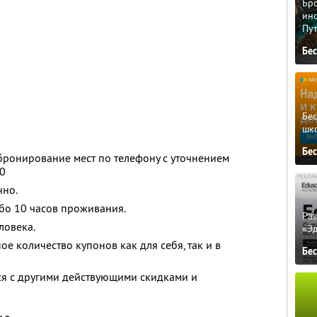
Бро
ино
Пу
Бе
Бе
шк
Бе
ронирование мест по телефону с уточнением
00
чно.
ибо 10 часов проживания.
Ра
ловека.
«Э
е количество купонов как для себя, так и в
Бе
ся с другими действующими скидками и