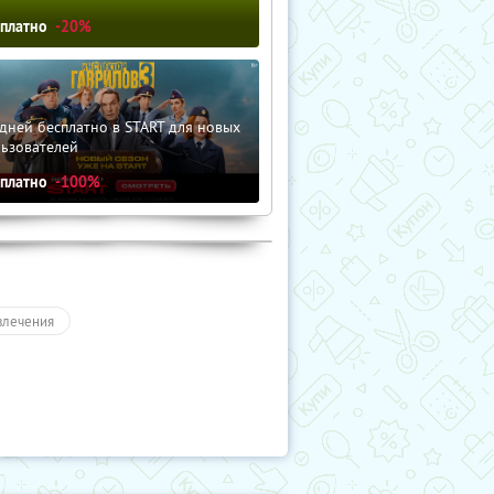
сплатно
-20%
дней бесплатно в START для новых
льзователей
сплатно
-100%
влечения