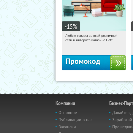
-15
%
Любые товары во всей розничной
10:53:12
Получили:
83
сети и интернет-магазине Hoff
Москва, 1-й Волоколамский проезд,
10с1
Промокод
Компания
Бизнес-Пар
Основное
Давайте сд
Публикации о нас
Заработайт
Вакансии
Прошедши