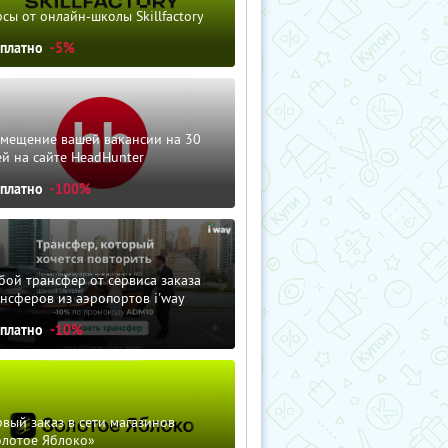
сы от онлайн-школы Skillfactory
сплатно
-5%
змещение вашей вакансии на 30
й на сайте HeadHunter
сплатно
-100%
ой трансфер от сервиса заказа
нсферов из аэропортов i'way
сплатно
-10%
вый заказ в сети магазинов
олотое Яблоко»