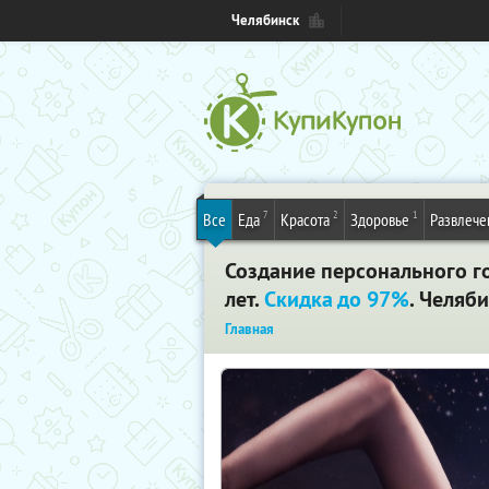
Челябинск
7
2
1
Все
Еда
Красота
Здоровье
Развлече
Создание персонального го
лет.
Скидка до 97%
. Челяб
Главная