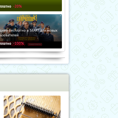
сплатно
-20%
дней бесплатно в START для новых
льзователей
сплатно
-100%