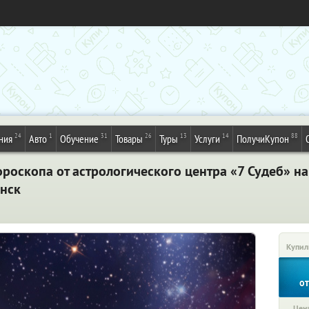
24
1
31
26
13
14
88
ния
Авто
Обучение
Товары
Туры
Услуги
ПолучиКупон
роскопа от астрологического центра «7 Судеб» на
инск
Купил
о
Цена