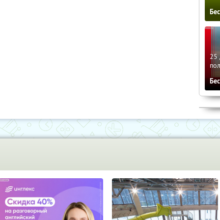
Бе
25 
по
Бе