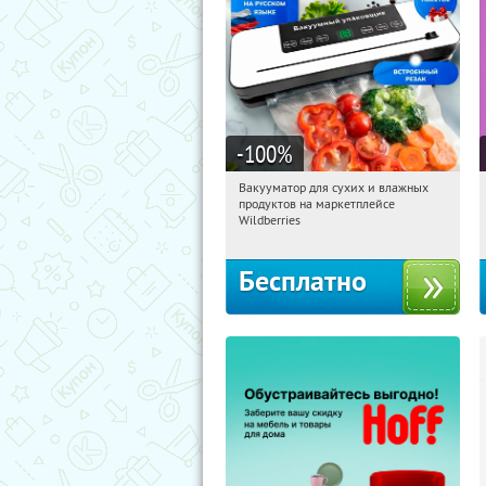
-100
%
Вакууматор для сухих и влажных
10:53:12
Получили:
197
продуктов на маркетплейсе
Россия
Wildberries
Бесплатно