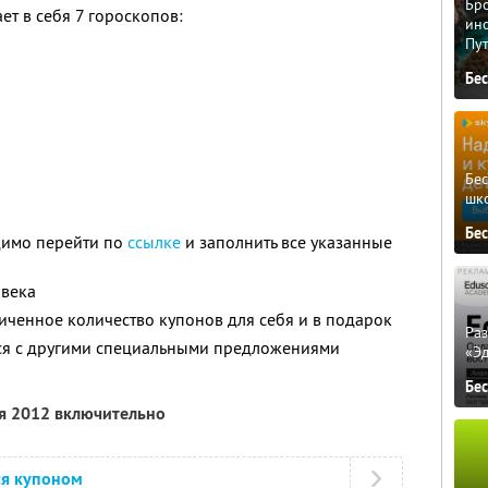
Бро
т в себя 7 гороскопов:
ино
Пу
Бе
Бе
шк
Бе
димо перейти по
ссылке
и заполнить все указанные
овека
ченное количество купонов для себя и в подарок
Ра
тся с другими специальными предложениями
«Э
Бе
ря 2012 включительно
ся купоном