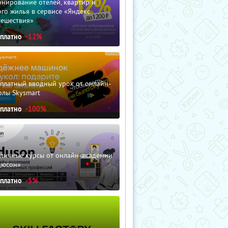
нирование отелей, квартир и
го жилья в сервисе «Яндекс
тешествия»
сплатно
-12%
сплатный вводный урок от онлайн-
олы Skysmart
сплатно
-100%
зличные курсы от онлайн-академии
дюсон»
сплатно
-5%