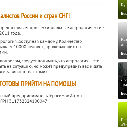
Кур
Бе
алистов России и стран СНГ!
 предоставляет профессиональные астрологические
 2011 года.
Ра
рология, доступная каждому. Количество
дне
вышает 10000 человек, проживающих на
ами.
Бе
 вопросом, следует понимать, что астрология – это
ять на ситуацию, но может предупредить вас и дать
все зависит от вас самих.
Люб
 ГОТОВЫ ПРИЙТИ НА ПОМОЩЬ!
тра
Бе
льный предприниматель Герасимов Антон
 ОГРН 311732824100047
Пер
«З