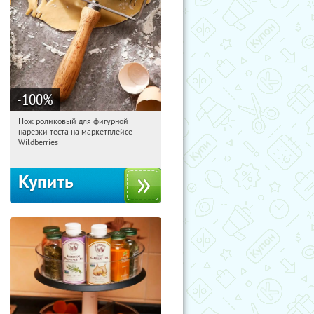
-100
%
Нож роликовый для фигурной
10:53:12
Получили:
266
нарезки теста на маркетплейсе
Россия
Wildberries
Купить