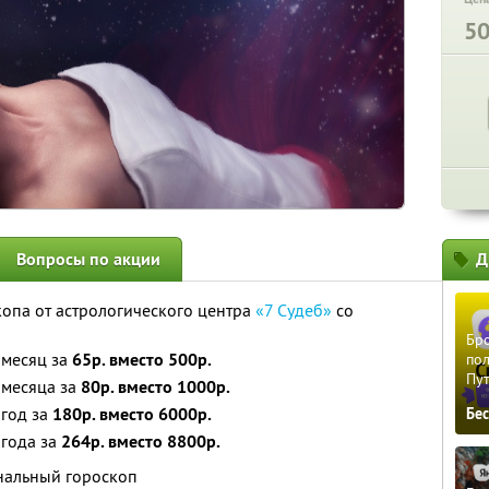
5
Вопросы по акции
Д
опа от астрологического центра
«7 Судеб»
со
Бро
 месяц за
65р. вместо 500р.
пол
Пу
 месяца за
80р. вместо 1000р.
 год за
180р. вместо 6000р.
Бе
 года за
264р. вместо 8800р.
ональный гороскоп