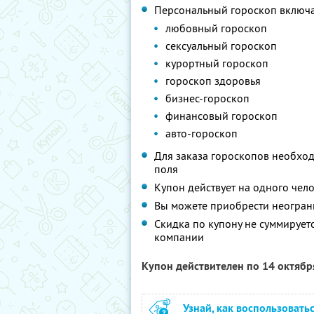
Персональный гороскоп включае
любовный гороскоп
сексуальный гороскоп
курортный гороскоп
гороскоп здоровья
бизнес-гороскоп
финансовый гороскоп
авто-гороскоп
Для заказа гороскопов необхо
поля
Купон действует на одного чел
Вы можете приобрести неограни
Скидка по купону не суммируе
компании
Купон действителен по 14 октяб
Узнай, как воспользовать