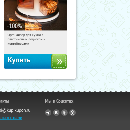
-100
%
Органайзер для кухни с
10:53:12
Получили:
312
пластиковым подносом и
Россия
контейнерами
Купить
такты
Мы в Соцсетях
si@kupikupon.ru
аться с нами