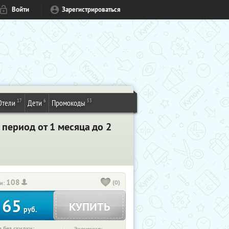
Войти
Зарегистрироваться
17
6
53
Отели
Дети
Промокоды
 период от 1 месяца до 2
108
(0)
и:
65
КУПИТЬ
т
руб.
 без скидки: