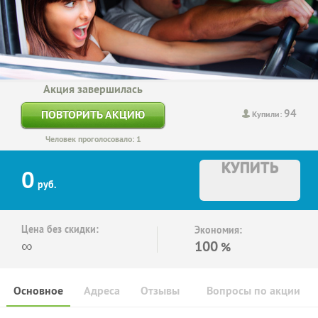
Акция завершилась
94
ПОВТОРИТЬ АКЦИЮ
Купили:
Человек проголосовало: 1
КУПИТЬ
0
руб.
Цена без скидки:
Экономия:
∞
100
%
Основное
Адреса
Отзывы
Вопросы по акции