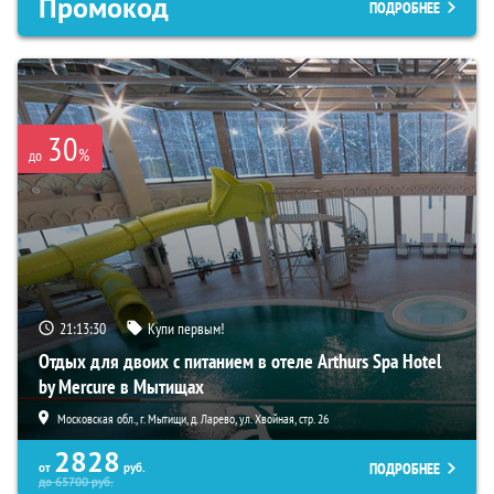
Промокод
ПОДРОБНЕЕ
30
%
до
21:13:28
Купи первым!
Отдых для двоих с питанием в отеле Arthurs Spa Hotel
by Mercure в Мытищах
Московская обл., г. Мытищи, д. Ларево, ул. Хвойная, стр. 26
2828
ПОДРОБНЕЕ
от
руб.
до
65700
руб.