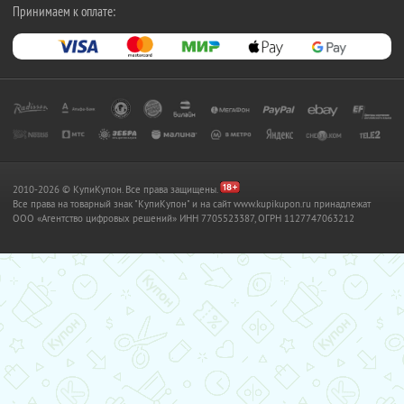
Принимаем к оплате:
2010-2026 © КупиКупон. Все права защищены.
Все права на товарный знак "КупиКупон" и на сайт www.kupikupon.ru принадлежат
OOO «Агентство цифровых решений» ИНН 7705523387, ОГРН 1127747063212