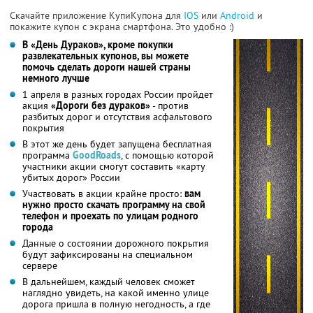
Скачайте приложение КупиКупона для
IOS
или
Android
и
покажите купон с экрана смартфона. Это удобно :)
В «День Дураков», кроме покупки
развлекательных купонов, вы можете
помочь сделать дороги нашей страны
немного лучше
1 апреля в разных городах России пройдет
акция
«Дороги без дураков»
- против
разбитых дорог и отсутствия асфальтового
покрытия
В этот же день будет запущена бесплатная
программа
GoodRoads
, с помощью которой
участники акции смогут составить «карту
убитых дорог» России
Участвовать в акции крайне просто:
вам
нужно просто скачать программу на свой
телефон и проехать по улицам родного
города
Данные о состоянии дорожного покрытия
будут зафиксированы на специальном
сервере
В дальнейшем, каждый человек сможет
наглядно увидеть, на какой именно улице
дорога пришла в полную негодность, а где