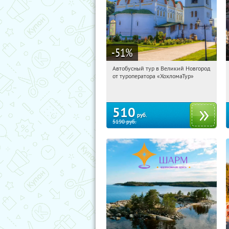
-51
%
Автобусный тур в Великий Новгород
16:36:48
Купили:
2
от туроператора «ХохломаТур»
Сенная площадь
510
руб.
5190
руб.