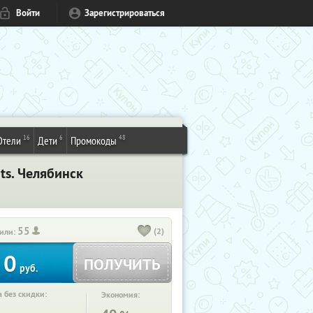
Войти
Зарегистрироваться
16
6
48
Отели
Дети
Промокоды
ts. Челябинск
55
(2)
или:
0
ПОЛУЧИТЬ
руб.
 без скидки:
Экономия: