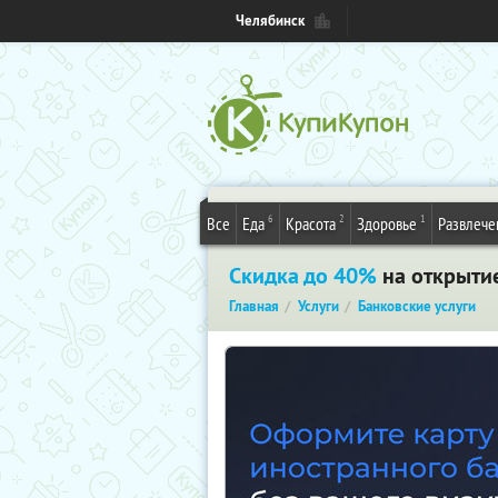
Челябинск
6
2
1
Все
Еда
Красота
Здоровье
Развлече
Скидка до 40%
на открытие
Главная
Услуги
Банковские услуги