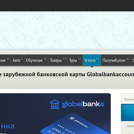
24
1
31
25
13
12
83
ния
Авто
Обучение
Товары
Туры
Услуги
ПолучиКупон
 зарубежной банковской карты Globalbankaccoun
Получ
Цена