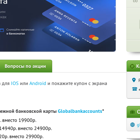
∞
Вопросы по акции
К
а для
IOS
или
Android
и покажите купон с экрана
бежной банковской карты
Globalbankaccounts
*
О
. вместо 19900р.
g
4940р. вместо 24900р.
0р. вместо 29900р.