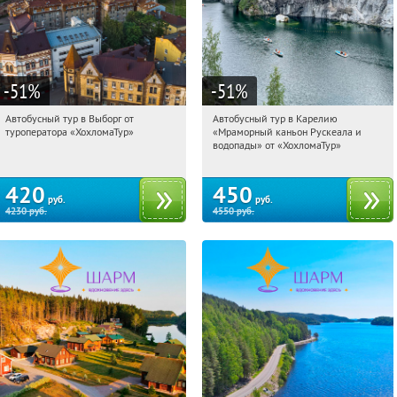
-51
%
-51
%
Автобусный тур в Выборг от
Автобусный тур в Карелию
16:36:48
Купили:
9
16:36:48
Купили:
24
туроператора «ХохломаТур»
«Мраморный каньон Рускеала и
Сенная площадь
Сенная площадь
водопады» от «ХохломаТур»
420
450
руб.
руб.
4230
руб.
4550
руб.