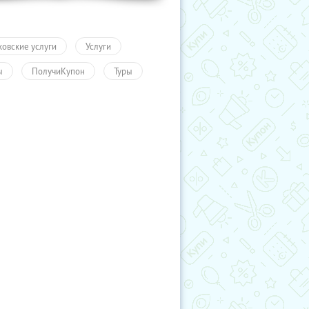
ковские услуги
Услуги
ы
ПолучиКупон
Туры