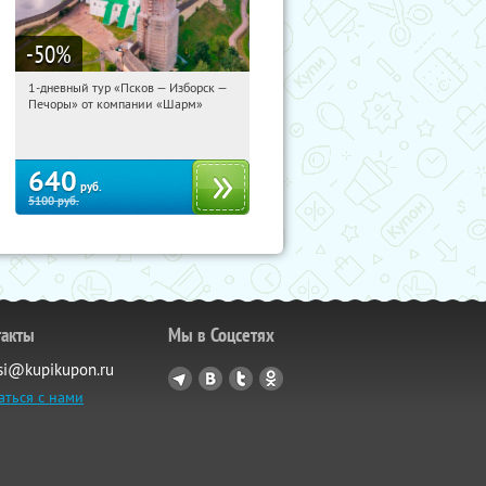
-50
%
1-дневный тур «Псков — Изборск —
16:36:48
Купили:
12
Печоры» от компании «Шарм»
Достоевская
640
руб.
5100
руб.
такты
Мы в Соцсетях
si@kupikupon.ru
аться с нами