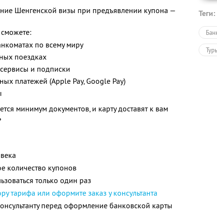
ние Шенгенской визы при предъявлении купона —
Теги:
 сможете:
Бан
анкоматах по всему миру
Тур
жных поездках
сервисы и подписки
ых платежей (Apple Pay, Google Pay)
ы
тся минимум документов, и карту доставят к вам
ь
овека
е количество купонов
зоваться только один раз
ру тарифа или оформите заказ у консультанта
консультанту перед оформление банковской карты