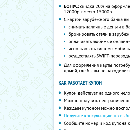
БОНУС:
скидка 20% на оформле
12000р. вместо 15000р.
С картой зарубежного банка вы
снимать наличные деньги в б
бронировать отели в зарубе
оплачивать любимые онлайн-
использовать системы мобильн
осуществлять SWIFT-перевод
Для оформления карты потребуе
домой, где бы вы не находилис
КАК РАБОТАЕТ КУПОН
Купон действует на одного чел
Можно получить неограниченно
Каждым купоном можно восполь
Получите консультацию по выбо
Сообщите номер и код купона 