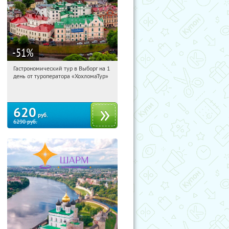
-51
%
Гастрономический тур в Выборг на 1
16:36:48
Купи первым!
день от туроператора «ХохломаТур»
Сенная площадь
620
руб.
6290
руб.