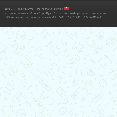
2010-2026 © КупиКупон. Все права защищены.
Все права на товарный знак "КупиКупон" и на сайт www.kupikupon.ru принадлежат
OOO «Агентство цифровых решений» ИНН 7705523387, ОГРН 1127747063212