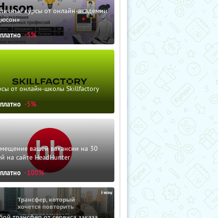
зличные курсы от онлайн-академии
дюсон»
сплатно
-5%
сы от онлайн-школы Skillfactory
сплатно
-5%
змещение вашей вакансии на 30
й на сайте HeadHunter
сплатно
-100%
ой трансфер от сервиса заказа