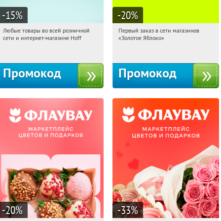
-15
%
-20
%
Любые товары во всей розничной
Первый заказ в сети магазинов
21:25:21
Получили:
83
21:25:21
Получи первым!
сети и интернет-магазине Hoff
«Золотое Яблоко»
Москва, 1-й Волоколамский проезд,
Россия
10с1
Промокод
Промокод
-20
%
-33
%