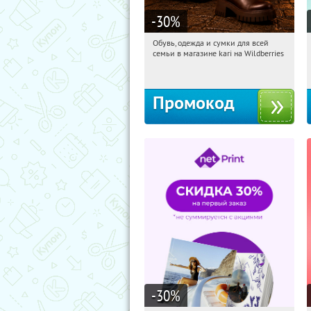
-30
%
Обувь, одежда и сумки для всей
21:25:21
Получи первым!
семьи в магазине kari на Wildberries
Россия
Промокод
-30
%