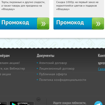
Торты, пирожные и другие сладости,
Скидка 1000р. на первый заказ на
21:25:21
Получили:
6
21:25:21
Получили:
18
а также товары для праздника на
маркетплейсе цветов и подарков
Россия
Россия
«Флаувау»
«Флаувау»
Промокод
Промокод
тнёрам
Документы
Кон
елаем акцию!
Агентский договор
spro
е, как Вебмастер
Лицензионный договор
Связ
е акции
Публичная оферта
Политика конфиденциальности
Ищите скидки поблизости,