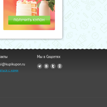
такты
Мы в Соцсетях
si@kupikupon.ru
аться с нами