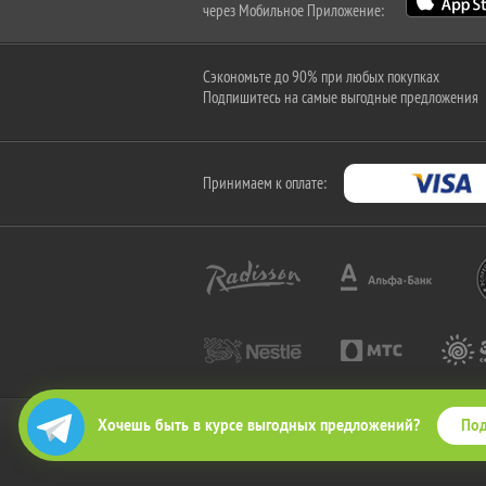
через Мобильное Приложение:
Сэкономьте до 90% при любых покупках
Подпишитесь на самые выгодные предложения
Принимаем к оплате:
Под
Хочешь быть в курсе выгодных предложений?
2010-2026 © КупиКупон. Все права защищены.
Все права на товарный знак "КупиКупон" и на сайт