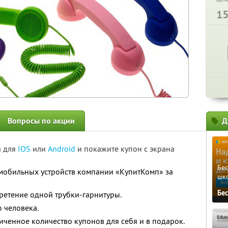
1
Вопросы по акции
Д
а для
IOS
или
Android
и покажите купон с экрана
Бе
 мобильных устройств компании «КупитКомп» за
шк
Бе
ретение одной трубки-гарнитуры.
 человека.
ченное количество купонов для себя и в подарок.