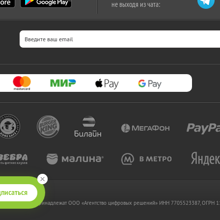
не выходя из чата:
писаться
 www.kupikupon.ru принадлежат OOO «Агентство цифровых решений» ИНН 7705523387, ОГРН