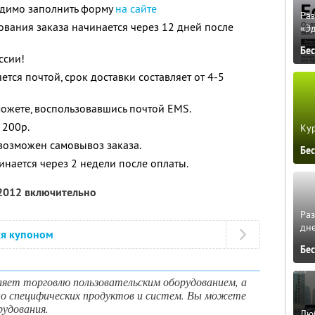
одимо заполнить форму
на сайте
Ра
вания заказа начинается через 12 дней после
«Э
Бе
ссии!
ется почтой, срок доставки составляет от 4-5
можете, воспользовавшись почтой EMS.
 200р.
Кур
возможен самовывоз заказа.
Бе
инается через 2 недели после оплаты.
 2012 включительно
Ра
дне
ся купоном
Бе
яет торговлю пользовательским оборудованием, а
о специфических продуктов и систем. Вы можете
рудования.
Люб