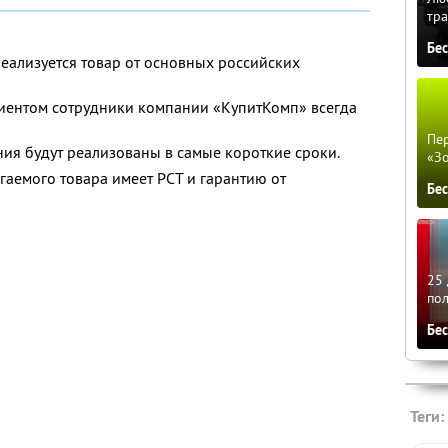
тра
Бе
 реализуется товар от основных российских
иентом сотрудники компании «КупитКомп» всегда
Пер
я будут реализованы в самые короткие сроки.
«З
гаемого товара имеет РСТ и гарантию от
Бе
25 
по
Бе
Теги: