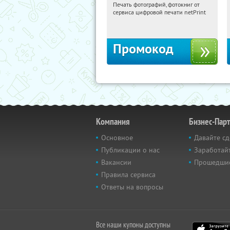
Печать фотографий, фотокниг от
21:25:21
Получили:
4
сервиса цифровой печати netPrint
Россия
Промокод
Компания
Бизнес-Пар
Основное
Давайте сд
Публикации о нас
Заработайт
Вакансии
Прошедши
Правила сервиса
Ответы на вопросы
Все наши купоны доступны