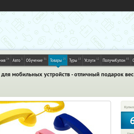
24
1
31
25
13
12
83
ния
Авто
Обучение
Товары
Туры
Услуги
ПолучиКупон
 для мобильных устройств - отличный подарок ве
Купил
Цена