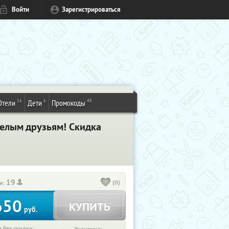
Войти
Зарегистрироваться
16
6
48
Отели
Дети
Промокоды
селым друзьям! Скидка
19
(0)
и:
650
КУПИТЬ
руб.
 без скидки: