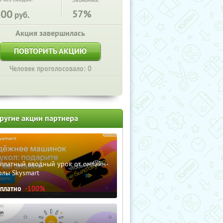
Экономия:
500
57%
руб.
Акция завершилась
ПОВТОРИТЬ АКЦИЮ
Человек проголосовало: 0
ругие акции партнера
сплатный вводный урок от онлайн-
олы Skysmart
сплатно
-100%