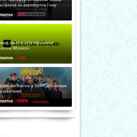
нсферов из аэропортов i'way
сплатно
-10%
вый заказ в сети магазинов
олотое Яблоко»
сплатно
-20%
дней бесплатно в START для новых
льзователей
сплатно
-100%