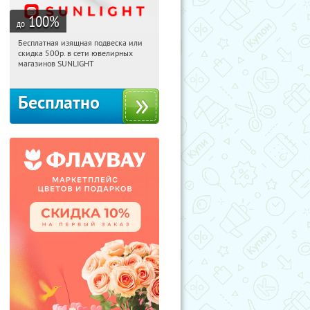
100
%
до
Бесплатная изящная подвеска или
21:25:21
Получили:
73
скидка 500р. в сети ювелирных
Россия
магазинов SUNLIGHT
Бесплатно