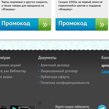
Торты, пирожные и другие сладости,
Скидка 1000р. на первый заказ на
21:52:59
Получили:
6
21:52:59
Получили:
18
а также товары для праздника на
маркетплейсе цветов и подарков
Россия
Россия
«Флаувау»
«Флаувау»
Промокод
Промокод
тнёрам
Документы
Кон
делаем акцию!
Агентский договор
spro
е, как Вебмастер
Лицензионный договор
Связ
е акции
Публичная оферта
Политика конфиденциальности
Ищите скидки поблизости,