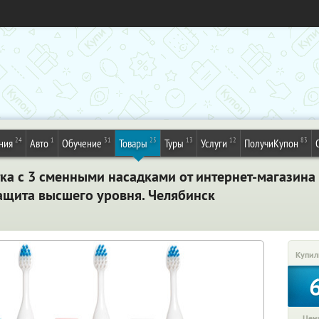
24
1
31
25
13
12
83
ния
Авто
Обучение
Товары
Туры
Услуги
ПолучиКупон
ка с 3 сменными насадками от интернет-магазина 
защита высшего уровня. Челябинск
Купил
Цена