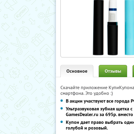
Основное
Отзывы
Скачайте приложение КупиКупон
смартфона. Это удобно :)
В акции участвуют все города 
Ультразвуковая зубная щетка 
GamesDealer.ru за
695р. вместо
Купон дает право выбрать один
голубой и розовый.