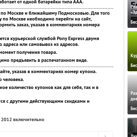
аботает от одной батарейки типа ААА.
Ра
«Э
 по Москве и ближайшему Подмосковью. Для того
ку по Москве необходимо перейти на сайт,
Бе
ормить заказ, указав в комментариях номера
ется курьерской службой Pony Express двумя
о адреса или самовывоз из адресов.
момент получения товара.
Кур
имо предъявить в распечатанном виде.
Бе
сайте, указав в комментариях номер купона.
о человека.
ое количество купонов как для себя, так и в
Ра
дне
тся с другими действующими скидками и
Бе
я 2012 включительно
Люб