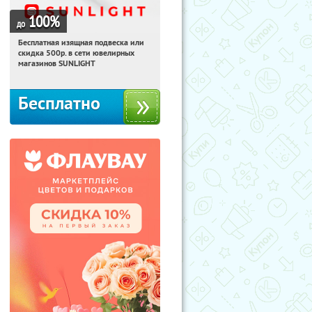
100
%
до
Бесплатная изящная подвеска или
21:52:59
Получили:
73
скидка 500р. в сети ювелирных
Россия
магазинов SUNLIGHT
Бесплатно