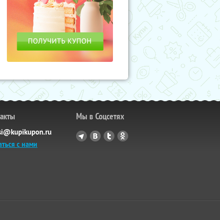
такты
Мы в Соцсетях
si@kupikupon.ru
аться с нами