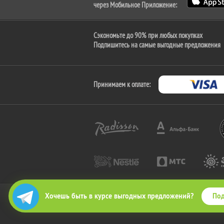
через Мобильное Приложение:
Сэкономьте до 90% при любых покупках
Подпишитесь на самые выгодные предложения
Принимаем к оплате:
Под
Хочешь быть в курсе выгодных предложений?
2010-2026 © КупиКупон. Все права защищены.
Все права на товарный знак "КупиКупон" и на сай