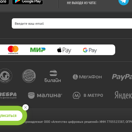
не выходя из чата:
писаться
т www.kupikupon.ru принадлежат OOO «Агентство цифровых решений» ИНН 7705523387, ОГ