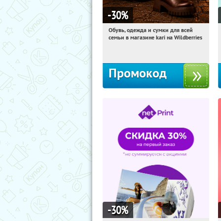
-30
%
Обувь, одежда и сумки для всей
21:52:59
Получи первым!
семьи в магазине kari на Wildberries
Россия
Промокод
-30
%