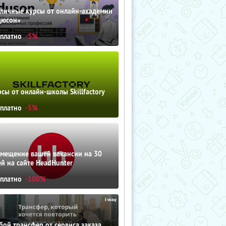
зличные курсы от онлайн-академии
дюсон»
сплатно
-5%
сы от онлайн-школы Skillfactory
сплатно
-5%
змещение вашей вакансии на 30
й на сайте HeadHunter
сплатно
-100%
ой трансфер от сервиса заказа