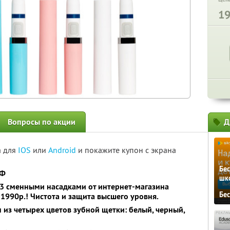
1
Вопросы по акции
Д
а для
IOS
или
Android
и покажите купон с экрана
Бе
РФ
шк
с 3 сменными насадками
от интернет-магазина
Бе
 1990р.
! Чистота и защита высшего уровня.
 из четырех цветов зубной щетки: белый, черный,