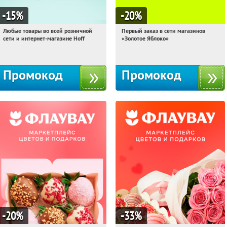
-15
%
-20
%
Любые товары во всей розничной
Первый заказ в сети магазинов
21:52:59
Получили:
83
21:52:59
Получи первым!
сети и интернет-магазине Hoff
«Золотое Яблоко»
Москва, 1-й Волоколамский проезд,
Россия
10с1
Промокод
Промокод
-20
%
-33
%