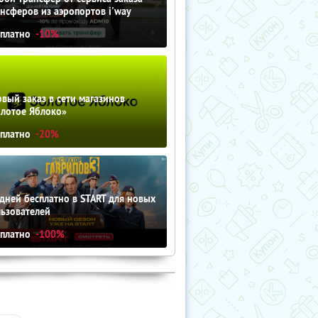
нсферов из аэропортов i'way
сплатно
-10%
вый заказ в сети магазинов
олотое Яблоко»
сплатно
-20%
дней бесплатно в START для новых
льзователей
сплатно
-100%