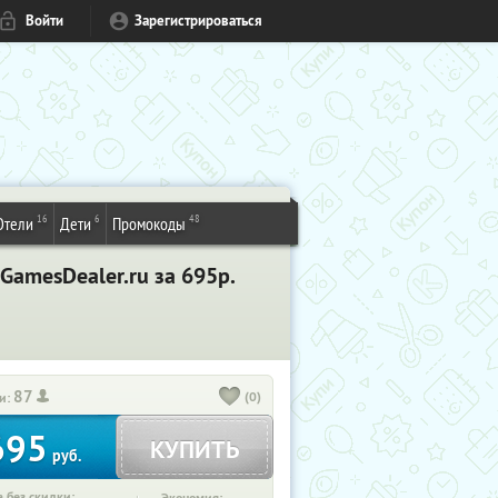
Войти
Зарегистрироваться
16
6
48
Отели
Дети
Промокоды
GamesDealer.ru за 695р.
87
(0)
и:
695
КУПИТЬ
руб.
 без скидки: