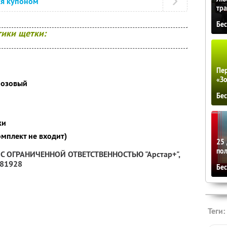
ся купоном
тра
Бе
ики щетки:
м
Пер
«З
 розовый
Бе
ки
омплект не входит)
25 
по
О С ОГРАНИЧЕННОЙ ОТВЕТСТВЕННОСТЬЮ "Арстар+",
081928
Бе
Теги: