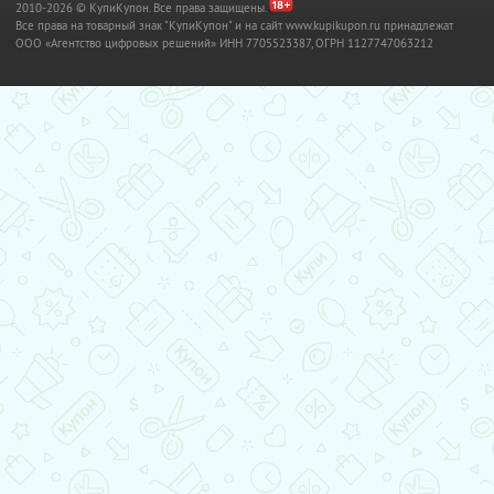
2010-2026 © КупиКупон. Все права защищены.
Все права на товарный знак "КупиКупон" и на сайт www.kupikupon.ru принадлежат
OOO «Агентство цифровых решений» ИНН 7705523387, ОГРН 1127747063212