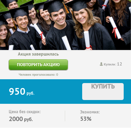
Акция завершилась
12
ПОВТОРИТЬ АКЦИЮ
Купили:
Человек проголосовало: 0
КУПИТЬ
950
руб.
Цена без скидки:
Экономия:
2000
53%
руб.