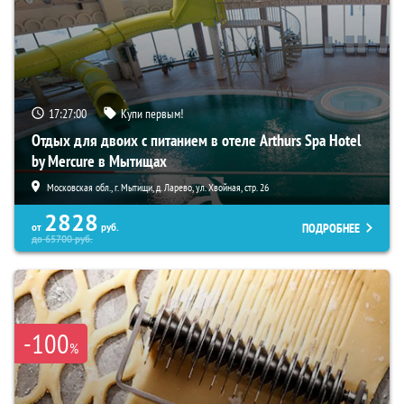
17:26:58
Купи первым!
Отдых для двоих с питанием в отеле Arthurs Spa Hotel
by Mercure в Мытищах
Московская обл., г. Мытищи, д. Ларево, ул. Хвойная, стр. 26
2828
ПОДРОБНЕЕ
от
руб.
до
65700
руб.
-100
%