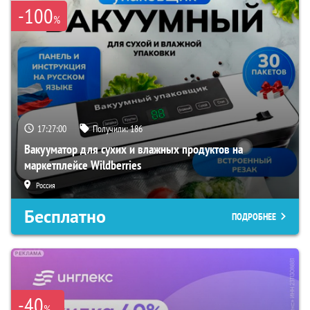
-100
%
17:26:58
Получили:
186
Вакууматор для сухих и влажных продуктов на
маркетплейсе Wildberries
Россия
Бесплатно
ПОДРОБНЕЕ
-40
%