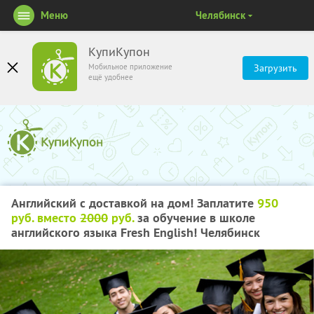
Меню
Челябинск
КупиКупон
Мобильное приложение
Загрузить
ещё удобнее
Английский с доставкой на дом! Заплатите
950
руб. вместо
2000
руб.
за обучение в школе
английского языка Fresh English! Челябинск