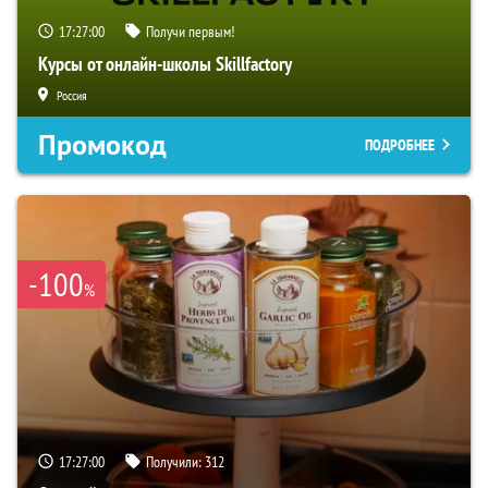
17:26:58
Получи первым!
Курсы от онлайн-школы Skillfactory
Россия
Промокод
ПОДРОБНЕЕ
-100
%
17:26:58
Получили:
312