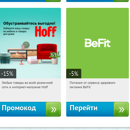
-15
%
-5
%
Любые товары во всей розничной
Питание от сервиса здорового
15:19:54
Получили:
83
15:19:54
Получи первым!
сети и интернет-магазине Hoff
питания BeFit
Москва, 1-й Волоколамский проезд,
Россия
10с1
Промокод
Перейти