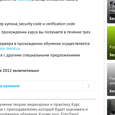
Ра
«Э
Бе
купона, security code и verification code
прохождении курса вы получаете в течение трех
еджера в прохождении обучения осуществляется
Кур
to-trend.ru
тся с другими специальными предложениями
Бе
ря 2012 включительно
Ра
дне
ся купоном
Бе
чение теории, видеоуроки и практику. Курс
ва с преподавателем, который будет оценивать и
отяжении обучения. Кроме того, FotoTrend
Люб