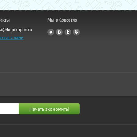
такты
Мы в Соцсетях
si@kupikupon.ru
аться с нами