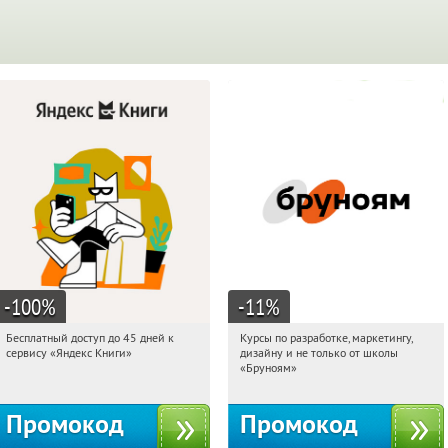
-100
%
-11
%
Бесплатный доступ до 45 дней к
Курсы по разработке, маркетингу,
15:19:54
Получи первым!
15:19:54
Получи первым!
сервису «Яндекс Книги»
дизайну и не только от школы
Россия
Россия
«Бруноям»
Промокод
Промокод