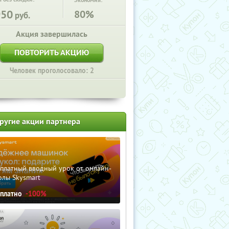
Экономия:
950
80%
руб.
Акция завершилась
ПОВТОРИТЬ АКЦИЮ
Человек проголосовало: 2
ругие акции партнера
сплатный вводный урок от онлайн-
олы Skysmart
сплатно
-100%