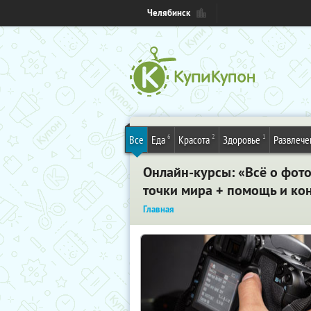
Челябинск
6
2
1
Все
Еда
Красота
Здоровье
Развлече
Онлайн-курсы: «Всё о фото
точки мира + помощь и кон
Главная