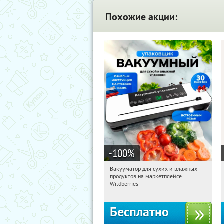
Похожие акции:
-100
%
Вакууматор для сухих и влажных
15:19:54
Получили:
186
продуктов на маркетплейсе
Россия
Wildberries
Бесплатно