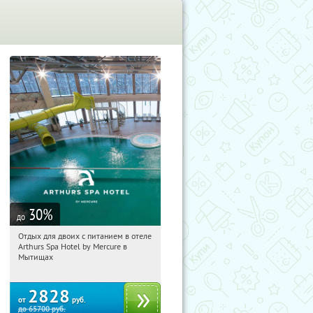
30
%
до
Отдых для двоих с питанием в отеле
15:19:54
Купи первым!
Arthurs Spa Hotel by Mercure в
Московская обл., г. Мытищи, д.
Мытищах
Ларево, ул. Хвойная, стр. 26
2828
от
руб.
до
65700
руб.