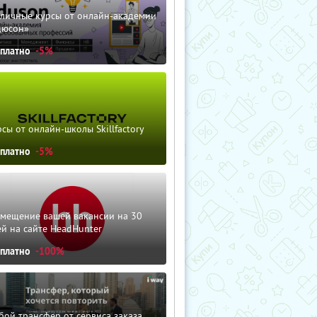
зличные курсы от онлайн-академии
дюсон»
сплатно
-5%
сы от онлайн-школы Skillfactory
сплатно
-5%
змещение вашей вакансии на 30
й на сайте HeadHunter
сплатно
-100%
ой трансфер от сервиса заказа