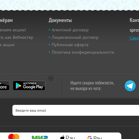
тнёрам
Документы
Кон
елаем акцию!
Агентский договор
spro
е, как Вебмастер
Лицензионный договор
Связ
е акции
Публичная оферта
Политика конфиденциальности
Ищите скидки поблизости,
не выходя из чата: