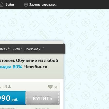
Войти
Зарегистрироваться
17
6
49
Отели
Дети
Промокоды
ателем. Обучение из любой
кидка 80%
. Челябинск
15
(0)
и:
990
КУПИТЬ
руб.
 без скидки: