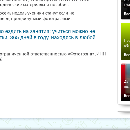
одические материалы и пособия.
тра
осемь недель ученики станут если не
Бе
 мере, продвинутыми фотографами.
о ездить на занятия: учиться можно не
тки, 365 дней в году, находясь в любой
Пер
«З
с ограниченной ответственностью «Фототрэнд»,
ИНН
Бе
56
25 
по
Бе