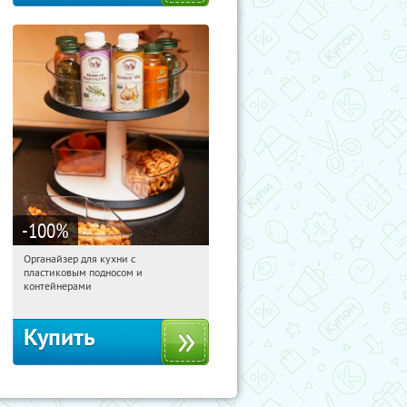
-100
%
Органайзер для кухни с
15:19:54
Получили:
312
пластиковым подносом и
Россия
контейнерами
Купить