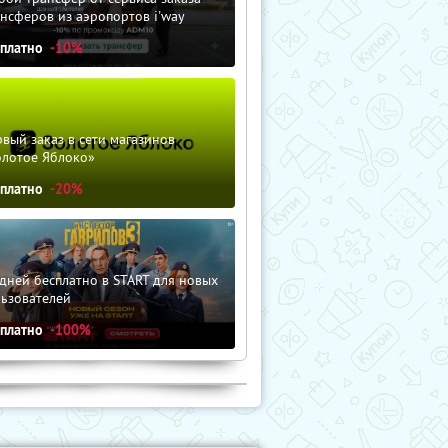
нсферов из аэропортов i'way
сплатно
-10%
вый заказ в сети магазинов
олотое Яблоко»
сплатно
-20%
дней бесплатно в START для новых
льзователей
сплатно
-100%