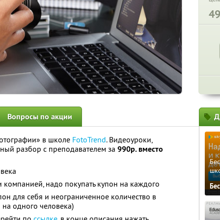
4
Вопросы по акции
Д
фотографии» в школе
FotoTrend
. Видеоуроки,
ный разбор с преподавателем за
990р. вместо
Бе
овека
шк
и компанией, надо покупать купон на каждого
Бе
он для себя и неограниченное количество в
 на одного человека)
ерейти по
ссылке
, в конце описания нажать