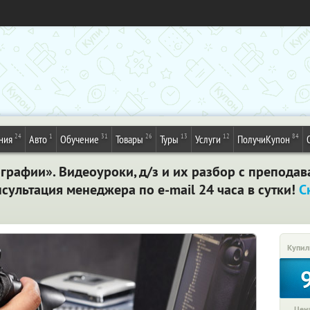
24
1
31
26
13
12
84
ния
Авто
Обучение
Товары
Туры
Услуги
ПолучиКупон
графии». Видеоуроки, д/з и их разбор с преподав
сультация менеджера по e-mail 24 часа в сутки!
С
Купил
Цена