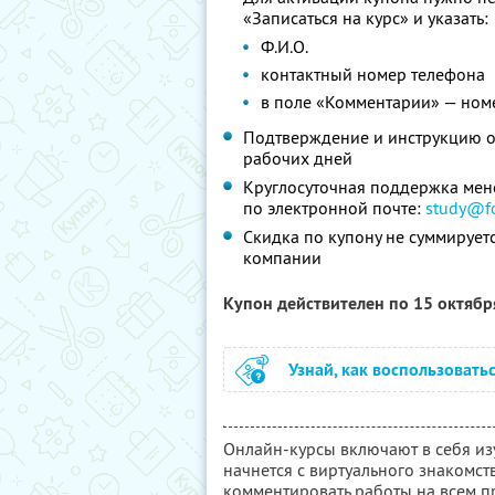
«Записаться на курс» и указать:
Ф.И.О.
контактный номер телефона
в поле «Комментарии» — номер 
Подтверждение и инструкцию о 
рабочих дней
Круглосуточная поддержка мен
по электронной почте:
study@fo
Скидка по купону не суммируе
компании
Купон действителен по 15 октяб
Узнай, как воспользовать
Онлайн-курсы включают в себя изу
начнется с виртуального знакомст
комментировать работы на всем пр