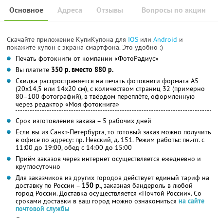
Основное
Адреса
Отзывы
Вопросы по акции
Скачайте приложение КупиКупона для
IOS
или
Android
и
покажите купон с экрана смартфона. Это удобно :)
Печать фотокниги от компании «ФотоРадиус»
Вы платите
350 р. вместо 880 р.
Скидка распространяется на печать фотокниги формата А5
(20x14,5 или 14x20 см), с количеством страниц 32 (примерно
80–100 фотографий), в твёрдом переплёте, оформленную
через редактор «Моя фотокнига»
Срок изготовления заказа – 5 рабочих дней
Если вы из Санкт-Петербурга, то готовый заказ можно получить
в офисе по адресу: пр. Невский, д. 151. Режим работы: пн.-пт. с
11:00 до 19:00, обед с 14:00 до 15:00
Приём заказов через интернет осуществляется ежедневно и
круглосуточно
Для заказчиков из других городов действует единый тариф на
доставку по России –
150 р.
, заказная бандероль в любой
город России. Доставка осуществляется «Почтой России». Со
сроками доставки в ваш город можно ознакомиться
на сайте
почтовой службы