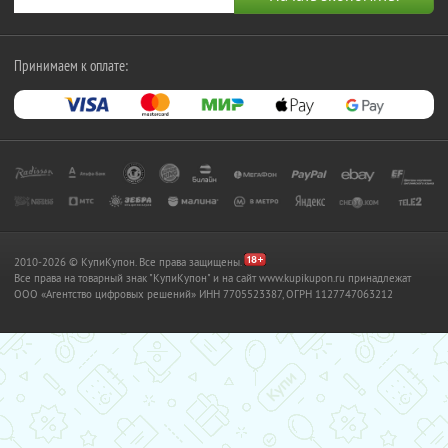
Принимаем к оплате:
2010-2026 © КупиКупон. Все права защищены.
Все права на товарный знак "КупиКупон" и на сайт www.kupikupon.ru принадлежат
OOO «Агентство цифровых решений» ИНН 7705523387, ОГРН 1127747063212