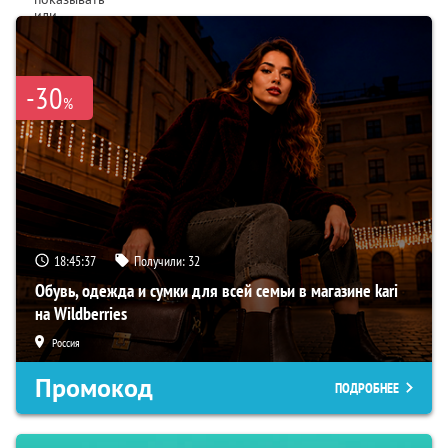
или
дарить
их
друзьям,
родственникам
-30
и
%
знакомым.
18:45:36
Получили:
32
Обувь, одежда и сумки для всей семьи в магазине kari
на Wildberries
Россия
Промокод
ПОДРОБНЕЕ