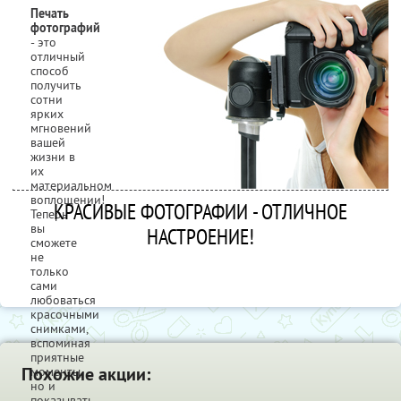
Печать
фотографий
- это
отличный
способ
получить
сотни
ярких
мгновений
вашей
жизни в
их
материальном
воплощении!
КРАСИВЫЕ ФОТОГРАФИИ - ОТЛИЧНОЕ
Теперь
вы
НАСТРОЕНИЕ!
сможете
не
только
сами
любоваться
красочными
снимками,
вспоминая
приятные
Похожие акции:
моменты,
но и
показывать