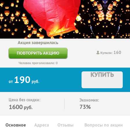
Акция завершилась
160
ПОВТОРИТЬ АКЦИЮ
Купили:
Человек проголосовало: 0
КУПИТЬ
190
от
руб.
Цена без скидки:
Экономия:
1600
73%
руб.
Основное
Адреса
Отзывы
Вопросы по акции