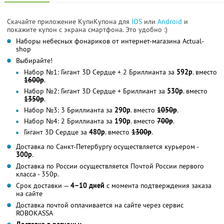
Скачайте приложение КупиКупона для
IOS
или
Android
и
покажите купон с экрана смартфона. Это удобно :)
Наборы небесных фонариков от интернет-магазина Аctual-
shop
Выбирайте!
Набор №1: Гигант 3D Сердце + 2 Бриллианта за
592р
. вместо
1600р
.
Набор №2: Гигант 3D Сердце + Бриллиант за
530р
. вместо
1350р
.
Набор №3: 3 Бриллианта за
290р
. вместо
1050р
.
Набор №4: 2 Бриллианта за
190р
. вместо
700р
.
Гигант 3D Сердце за
480р
. вместо
1300р
.
Доставка по Санкт-Петербургу осуществляется курьером -
300р
.
Доставка по России осуществляется Почтой России первого
класса - 350р.
Срок доставки —
4–10 дней
с момента подтверждения заказа
на сайте
Доставка почтой оплачивается на сайте через сервис
ROBOKASSA