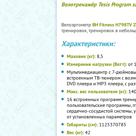
Велотренажёр Tesis Program 
Велоэргометр
BH Fitness H798TV 
тренировок, тренировок в неболь
Характеристики:
Маховик (кг):
8,5
Измерение нагрузки (Ватт):
от 
Мультимедиацентр с 7-дюймовы
встроенным ТВ-тюнером с возм
DVD плеера и MP3 плеера, с р
Макс. вес пользователя (кг):
14
16 встроенных программ тренир
пользовательские программы, п
сердечно-сосудистой системы, у
от установленных параметров
Габариты (см):
1125
370
785
Вес (кг):
42