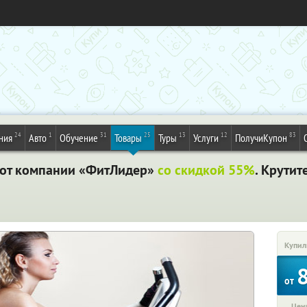
24
1
31
25
13
12
83
ния
Авто
Обучение
Товары
Туры
Услуги
ПолучиКупон
 от компании «ФитЛидер»
со скидкой 55%
. Крутит
Купил
от
Цена