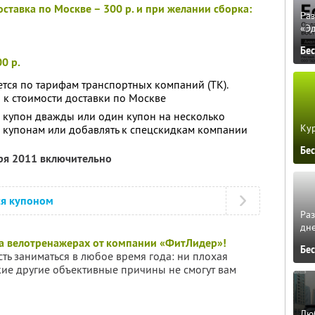
оставка по Москве – 300 р. и при желании сборка:
Ра
«Э
Бе
0 р.
ется по тарифам транспортных компаний (ТК).
 к стоимости доставки по Москве
 купон дважды или один купон на несколько
Кур
о купонам или добавлять к спецскидкам компании
Бе
бря 2011 включительно
ся купоном
Ра
дне
на велотренажерах от компании «ФитЛидер»!
Бе
ть заниматься в любое время года: ни плохая
кие другие объективные причины не смогут вам
Люб