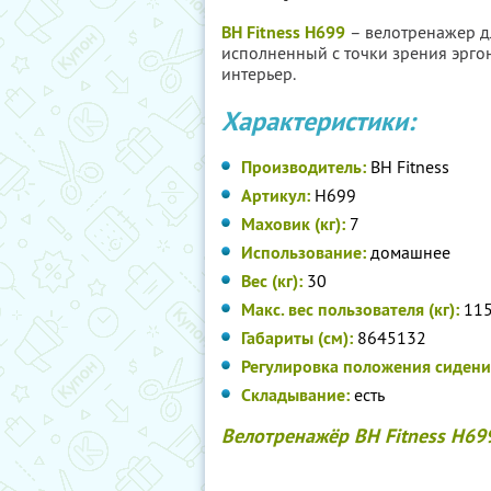
BH Fitness H699
– велотренажер д
исполненный с точки зрения эрго
интерьер.
Характеристики:
Производитель:
BH Fitness
Артикул:
H699
Маховик (кг):
7
Использование:
домашнее
Вес (кг):
30
Макс. вес пользователя (кг):
11
Габариты (см):
86
45
132
Регулировка положения сидени
Складывание:
есть
Велотренажёр BH Fitness H69