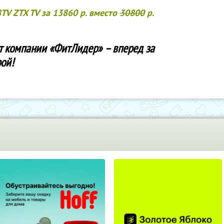
TV ZTX TV за
13860
р. вместо
30800
р.
т компании «ФитЛидер» – вперед за
ой!