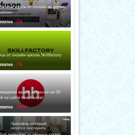
зличные курсы от онлайн-академии
дюсон»
сплатно
-5%
сы от онлайн-школы Skillfactory
сплатно
-5%
змещение вашей вакансии на 30
й на сайте HeadHunter
сплатно
-100%
ой трансфер от сервиса заказа