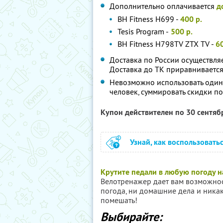
Дополнительно оплачивается
д
BH Fitness H699 -
400 р.
Tesis Program -
500 р.
BH Fitness H798TV ZTX TV -
60
Доставка по России осуществля
Доставка до ТК приравнивается
Невозможно использовать один
человек, суммировать скидки п
Купон действителен по 30 сентя
Узнай, как воспользовать
Крутите педали в любую погоду 
Велотренажер дает вам возможнос
погода, ни домашние дела и ника
помешать!
Выбирайте: