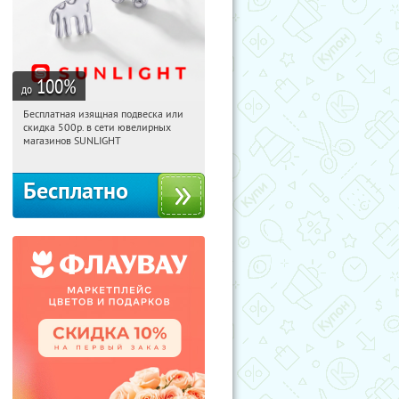
100
%
до
Бесплатная изящная подвеска или
10:29:56
Получили:
73
скидка 500р. в сети ювелирных
Россия
магазинов SUNLIGHT
Бесплатно