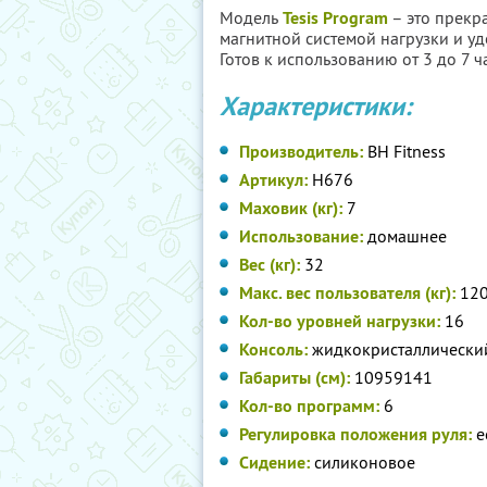
Модель
Tesis Program
– это прекр
магнитной системой нагрузки и у
Готов к использованию от 3 до 7 ч
Характеристики:
Производитель:
BH Fitness
Артикул:
H676
Маховик (кг):
7
Использование:
домашнее
Вес (кг):
32
Макс. вес пользователя (кг):
12
Кол-во уровней нагрузки:
16
Консоль:
жидкокристаллический
Габариты (см):
109
59
141
Кол-во программ:
6
Регулировка положения руля:
е
Сидение:
силиконовое