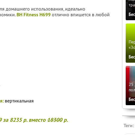
тра
ля домашнего использования, идеально
номики.
BH Fitness H699
отлично впишется в любой
Бе
Пер
«З
Бе
25 
5
по
Бе
я:
вертикальная
9 за
8235
р. вместо
18300
р.
Теги: