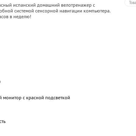
Тов
асный испанский домашний велотренажер с
добной системой сенсорной навигации компьютера.
асов в неделю!
0
 монитор с красной подсветкой
сть