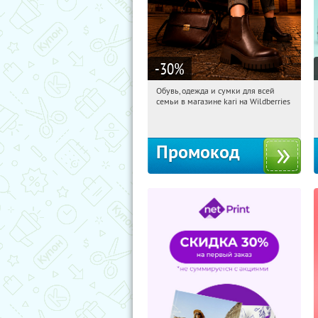
-30
%
Обувь, одежда и сумки для всей
10:29:56
Получили:
1
семьи в магазине kari на Wildberries
Россия
Промокод