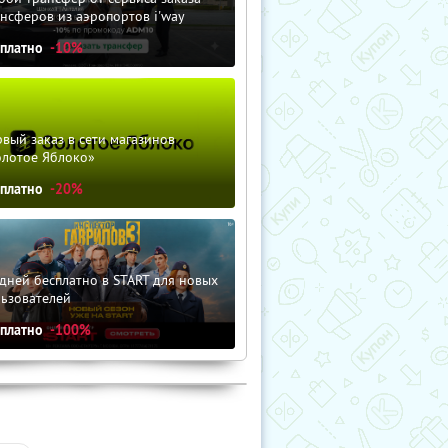
нсферов из аэропортов i'way
сплатно
-10%
вый заказ в сети магазинов
олотое Яблоко»
сплатно
-20%
дней бесплатно в START для новых
льзователей
сплатно
-100%