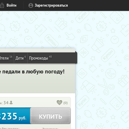
Войти
Зарегистрироваться
16
6
48
Отели
Дети
Промокоды
е педали в любую погоду!
34
(0)
и:
8235
КУПИТЬ
руб.
 без скидки: