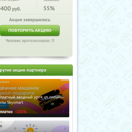
Экономия:
0400
55%
руб.
Акция завершилась
ПОВТОРИТЬ АКЦИЮ
Человек проголосовало: 0
ругие акции партнера
сплатный вводный урок от онлайн-
олы Skysmart
сплатно
-100%