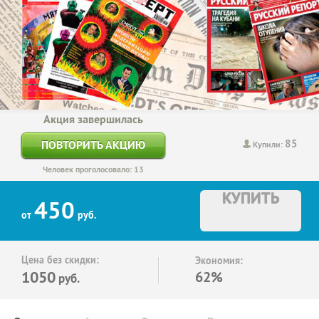
Акция завершилась
85
ПОВТОРИТЬ АКЦИЮ
Купили:
Человек проголосовало: 13
КУПИТЬ
450
от
руб.
Цена без скидки:
Экономия:
1050
62%
руб.